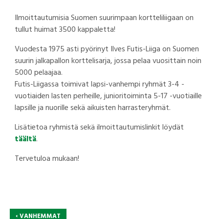
Ilmoittautumisia Suomen suurimpaan kortteliliigaan on
tullut huimat 3500 kappaletta!
Vuodesta 1975 asti pyörinyt Ilves Futis-Liiga on Suomen
suurin jalkapallon korttelisarja, jossa pelaa vuosittain noin
5000 pelaajaa.
Futis-Liigassa toimivat lapsi-vanhempi ryhmät 3-4 -
vuotiaiden lasten perheille, junioritoiminta 5-17 -vuotiaille
lapsille ja nuorille sekä aikuisten harrasteryhmät.
Lisätietoa ryhmistä sekä ilmoittautumislinkit löydät
täältä
.
Tervetuloa mukaan!
‹
VANHEMMAT