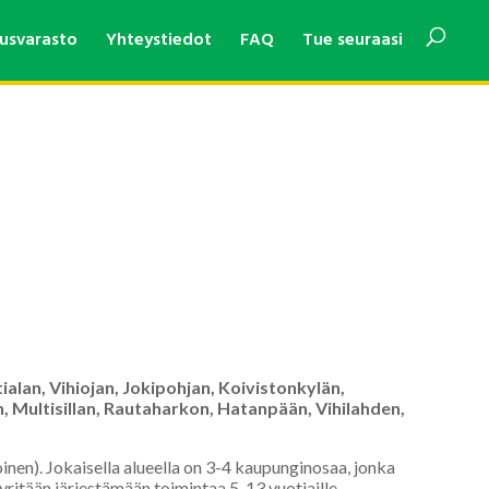
usvarasto
Yhteystiedot
FAQ
Tue seuraasi
alan, Vihiojan, Jokipohjan, Koivistonkylän,
n, Multisillan, Rautaharkon, Hatanpään, Vihilahden,
joinen). Jokaisella alueella on 3-4 kaupunginosaa, jonka
ritään järjestämään toimintaa 5-13 vuotiaille