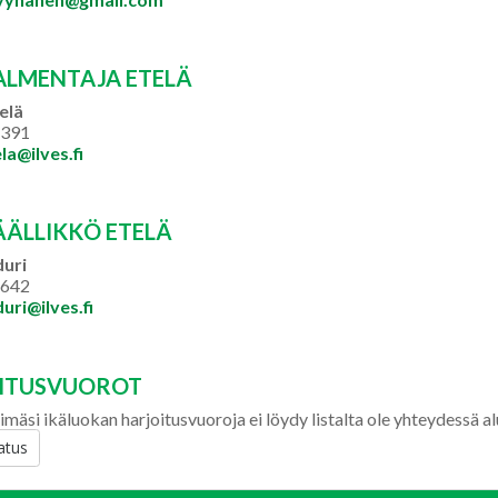
ALMENTAJA ETELÄ
elä
8391
la@ilves.fi
ÄÄLLIKKÖ ETELÄ
duri
8642
uri@ilves.fi
ITUSVUOROT
imäsi ikäluokan harjoitusvuoroja ei löydy listalta ole yhteydessä a