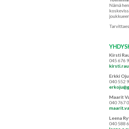
Nämä henki
koskeviss
joukkueen
Tarvittaes
YHDYS
Kirsti Ra
045 676 
kirsti.ra
Erkki Oj
040 552 
erkoju@g
Maarit V
040 767 
maarit.v
Leena Ry
040 588 
leena.e.