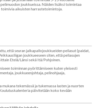
11 pelimuodon joukkueissa. Näiden lisäksi toimintaa
 toimivia aikuisten harrastetoimintoja.
attu, että seuran jalkapallojoukkueiden peliasut (paidat,
 Veikkausliigan joukkueeseen siten, että peliasujen
sittain Etelä/Länsi sekä Itä/Pohjoinen.
miseen toiminnan pyörittämiseen kuten yleisesti
mentaja, joukkueenjohtaja, pelinohjaaja,
lla mukana tekemässä ja tukemassa lasten ja nuorten
Koulutuskalenteria päivitetään koko kevään
luepäällikön johdolla.