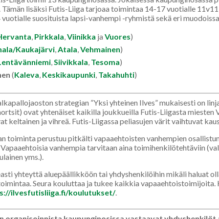
e. Tämän lisäksi Futis-Liiga tarjoaa toimintaa 14-17 vuotialle 11v
 vuotialle suosituista lapsi-vanhempi -ryhmistä sekä eri muodoissa
Hervanta
,
Pirkkala
,
Viinikka
ja
Vuores
)
ala/Kaukajärvi
,
Atala
,
Vehmainen
)
Lentävänniemi
,
Siivikkala
,
Tesoma
)
nen
(
Kaleva
,
Keskikaupunki
,
Takahuhti
)
alkapallojaoston strategian ”Yksi yhteinen Ilves” mukaisesti on linj
hortsit) ovat yhtenäiset kaikilla joukkueilla Futis-Liigasta miesten
at keltainen ja vihreä. Futis-Liigassa peliasujen värit vaihtuvat kau
an toiminta perustuu pitkälti vapaaehtoisten vanhempien osallistu
 Vapaaehtoisia vanhempia tarvitaan aina toimihenkilötehtäviin (val
lainen yms.).
sti yhteyttä aluepäällikköön tai yhdyshenkilöihin mikäli haluat o
oimintaa. Seura kouluttaa ja tukee kaikkia vapaaehtoistoimijoita.
s://ilvesfutisliiga.fi/koulutukset/
.
 organisoinnista kaupunginosissa vastaavat yhdyshenkilöt a