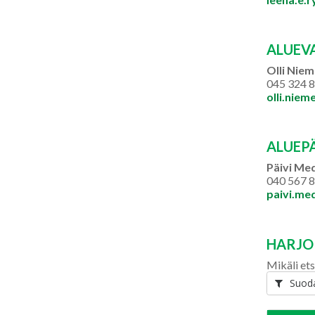
ALUEV
Olli Niem
045 324 
olli.nieme
ALUEP
Päivi Me
040 567 
paivi.med
HARJO
Mikäli ets