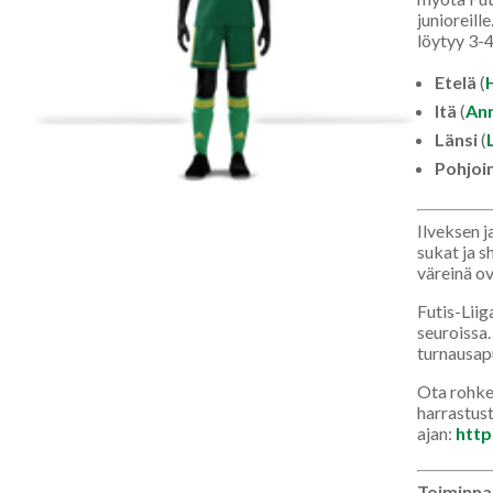
junioreill
löytyy 3-4
Etelä
(
Itä
(
Ann
Länsi
(
Pohjoi
Ilveksen j
sukat ja s
väreinä ov
Futis-Liig
seuroissa.
turnausapu
Ota rohkea
harrastust
ajan:
http
Toiminnan