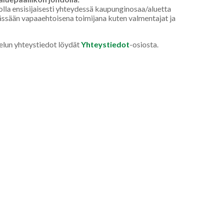
 olla ensisijaisesti yhteydessä kaupunginosaa/aluetta
ässään vapaaehtoisena toimijana kuten valmentajat ja
elun yhteystiedot löydät
Yhteystiedot
-osiosta.