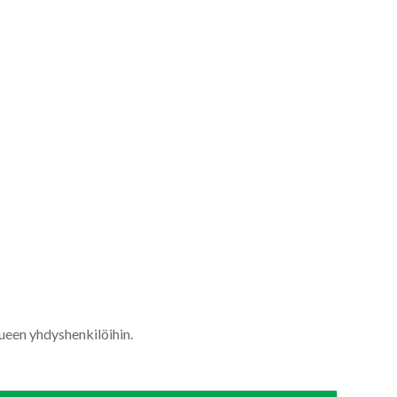
lueen yhdyshenkilöihin.