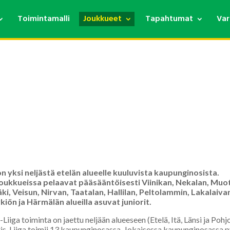
Toimintamalli
Joukkueet
Tapahtumat
Var
on yksi neljästä etelän alueelle kuuluvista kaupunginosista.
joukkueissa pelaavat pääsääntöisesti Viinikan, Nekalan, Muoti
i, Veisun, Nirvan, Taatalan, Hallilan, Peltolammin, Lakalaiva
iön ja Härmälän alueilla asuvat juniorit.
s-Liiga toiminta on jaettu neljään alueeseen (Etelä, Itä, Länsi ja Poh
is-Liiga toimii 13 kaupunginosassa. Jokaisessa kaupunginosassa py