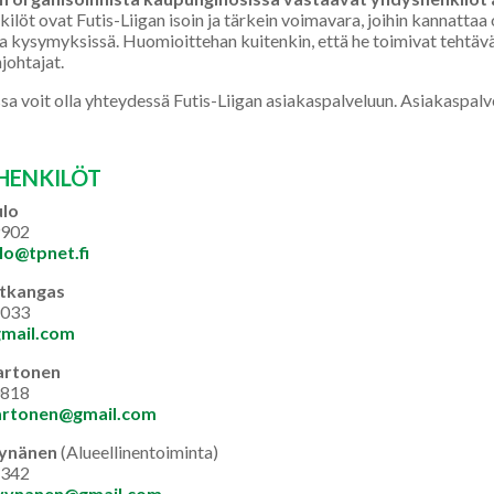
löt ovat Futis-Liigan isoin ja tärkein voimavara, joihin kannattaa
a kysymyksissä. Huomioittehan kuitenkin, että he toimivat tehtäv
johtajat.
sa voit olla yhteydessä Futis-Liigan asiakaspalveluun. Asiakaspalv
HENKILÖT
ulo
9902
ulo@tpnet.fi
utkangas
9033
mail.com
artonen
0818
artonen@gmail.com
ynänen
(Alueellinentoiminta)
6342
ryynanen@gmail.com