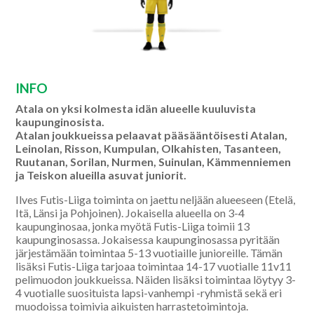
INFO
Atala on yksi kolmesta idän alueelle kuuluvista
kaupunginosista.
Atalan joukkueissa pelaavat pääsääntöisesti Atalan,
Leinolan, Risson, Kumpulan, Olkahisten, Tasanteen,
Ruutanan, Sorilan, Nurmen, Suinulan, Kämmenniemen
ja Teiskon alueilla asuvat juniorit.
Ilves Futis-Liiga toiminta on jaettu neljään alueeseen (Etelä,
Itä, Länsi ja Pohjoinen). Jokaisella alueella on 3-4
kaupunginosaa, jonka myötä Futis-Liiga toimii 13
kaupunginosassa. Jokaisessa kaupunginosassa pyritään
järjestämään toimintaa 5-13 vuotiaille junioreille. Tämän
lisäksi Futis-Liiga tarjoaa toimintaa 14-17 vuotialle 11v11
pelimuodon joukkueissa. Näiden lisäksi toimintaa löytyy 3-
4 vuotialle suosituista lapsi-vanhempi -ryhmistä sekä eri
muodoissa toimivia aikuisten harrastetoimintoja.