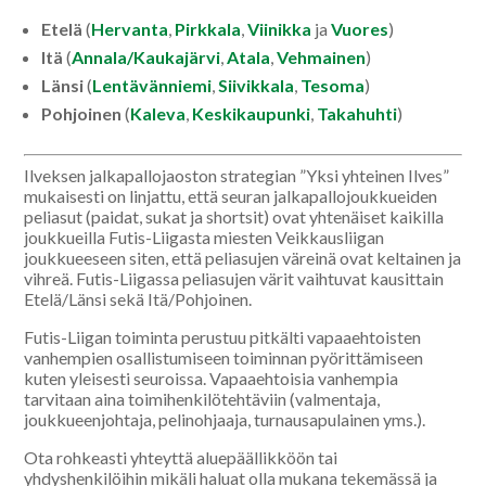
Etelä
(
Hervanta
,
Pirkkala
,
Viinikka
ja
Vuores
)
Itä
(
Annala/Kaukajärvi
,
Atala
,
Vehmainen
)
Länsi
(
Lentävänniemi
,
Siivikkala
,
Tesoma
)
Pohjoinen
(
Kaleva
,
Keskikaupunki
,
Takahuhti
)
Ilveksen jalkapallojaoston strategian ”Yksi yhteinen Ilves”
mukaisesti on linjattu, että seuran jalkapallojoukkueiden
peliasut (paidat, sukat ja shortsit) ovat yhtenäiset kaikilla
joukkueilla Futis-Liigasta miesten Veikkausliigan
joukkueeseen siten, että peliasujen väreinä ovat keltainen ja
vihreä. Futis-Liigassa peliasujen värit vaihtuvat kausittain
Etelä/Länsi sekä Itä/Pohjoinen.
Futis-Liigan toiminta perustuu pitkälti vapaaehtoisten
vanhempien osallistumiseen toiminnan pyörittämiseen
kuten yleisesti seuroissa. Vapaaehtoisia vanhempia
tarvitaan aina toimihenkilötehtäviin (valmentaja,
joukkueenjohtaja, pelinohjaaja, turnausapulainen yms.).
Ota rohkeasti yhteyttä aluepäällikköön tai
yhdyshenkilöihin mikäli haluat olla mukana tekemässä ja