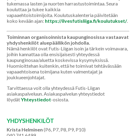
tukemassa lasten ja nuorten harrastustoimintaa. Seura
kouluttaa ja tukee kaikkia
vapaaehtoistoimijoita. Koulutuskalenteria päivitetään
koko kevään ajan:
https://ilvesfutisliiga.fi/koulutukset/
.
Toiminnan organisoinnista kaupunginosissa vastaavat
yhdyshenkilöt aluepäällikön johdolla.
Nämä henkilöt ovat Futis-Liigan isoin ja tärkein voimavara,
joihin kannattaa olla ensisijaisesti yhteydessä
kaupunginosaa/aluetta koskevissa kysymyksissä.
Huomioittehan kuitenkin, että he toimivat tehtävässään
vapaaehtoisena toimijana kuten valmentajat ja
joukkueenjohtajat.
Tarvittaessa voit olla yhteydessä Futis-Liigan
asiakaspalveluun. Asiakaspalvelun yhteystiedot
löydät
Yhteystiedot
-osiosta.
YHDYSHENKILÖT
Krista Helminen
(P6, P7, P8, P9, P10)
040 741 6499