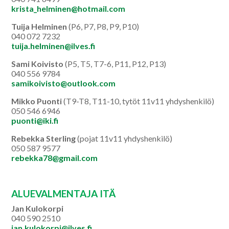
krista_helminen@hotmail.com
Tuija Helminen
(P6, P7, P8, P9, P10)
040 072 7232
tuija.helminen@ilves.fi
Sami Koivisto
(P5, T5, T7-6, P11, P12, P13)
040 556 9784
samikoivisto@outlook.com
Mikko Puonti
(T9-T8, T11-10, tytöt 11v11 yhdyshenkilö)
050 546 6946
puonti@iki.fi
Rebekka Sterling
(pojat 11v11 yhdyshenkilö)
050 587 9577
rebekka78@gmail.com
ALUEVALMENTAJA ITÄ
Jan Kulokorpi
040 590 2510
jan.kulokorpi@ilves.fi