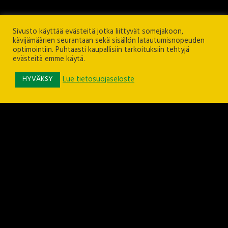
Sivusto käyttää evästeitä jotka liittyvät somejakoon,
kävijämäärien seurantaan sekä sisällön latautumisnopeuden
optimointiin. Puhtaasti kaupallisiin tarkoituksiin tehtyjä
evästeitä emme käytä.
HYVÄKSY
Lue tietosuojaseloste
Jaa somessa
Seuraa Ilves-jalkapalloa
Seuraa Ilves-perhettä