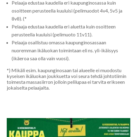
Pelaaja edustaa kaudella eri kaupunginosassa kuin
osoitteen perusteella kuuluisi (pelimuodot 4v4, 5v5 ja
8v8). (*
Pelaaja edustaa kaudella eri aluetta kuin osoitteen
perusteella kuuluisi (pelimuoto 11v11).
Pelaaja osallistuu omassa kaupunginosassaan
nuoremman ikäluokan toimintaan eli ns. yli-ikäisyys
(ikäeroa saa olla vain vuosi).
*) Mikäli esim. kaupunginosaan tai alueelle ei muodostu
kyseisen ikäluokan joukkuetta voi seura tehdä johtotiimin
toimesta massasiirron jolloin pelilupaa ei tarvita erikseen
jokaiselta pelaajalta.