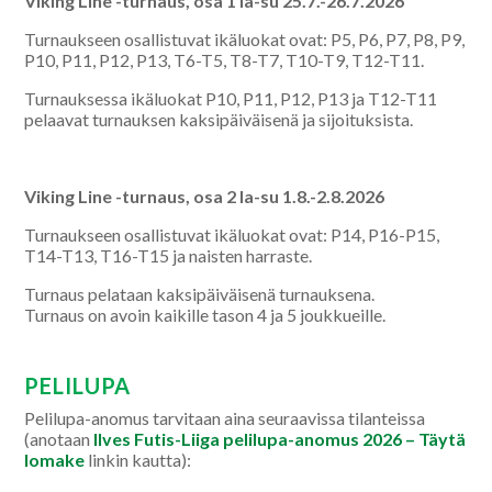
Viking Line -turnaus, osa 1 la-su 25.7.-26.7.2026
Turnaukseen osallistuvat ikäluokat ovat: P5, P6, P7, P8, P9,
P10, P11, P12, P13, T6-T5, T8-T7, T10-T9, T12-T11.
Turnauksessa ikäluokat P10, P11, P12, P13 ja T12-T11
pelaavat turnauksen kaksipäiväisenä ja sijoituksista.
Viking Line -turnaus, osa 2 la-su 1.8.-2.8.2026
Turnaukseen osallistuvat ikäluokat ovat: P14, P16-P15,
T14-T13, T16-T15 ja naisten harraste.
Turnaus pelataan kaksipäiväisenä turnauksena.
Turnaus on avoin kaikille tason 4 ja 5 joukkueille.
PELILUPA
Pelilupa-anomus tarvitaan aina seuraavissa tilanteissa
(anotaan
Ilves Futis-Liiga pelilupa-anomus 2026 – Täytä
lomake
linkin kautta):