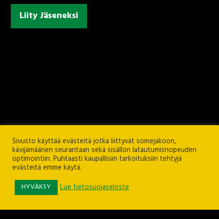
Liity Jäseneksi
Sivusto käyttää evästeitä jotka liittyvät somejakoon,
kävijämäärien seurantaan sekä sisällön latautumisnopeuden
optimointiin. Puhtaasti kaupallisiin tarkoituksiin tehtyjä
evästeitä emme käytä.
Ilves ry
Rieväkatu 12, 33540 TAMPERE
HYVÄKSY
Lue tietosuojaseloste
ilvesry@ilves.fi
Puh. 040 710 8466 (toimisto)
Puh. 0400 800 505 (toimistopäällikkö)