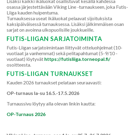
Lisäksi kaikki ikäluokat osallistuvat kesällä kahdessa
osassa järjestettävään Viking Line -turnaukseen, joka Futis-
Liiga kauden huipentuma.
Turnauksessa useat ikäluokat pelaavat sijoituksista
kaksipäiväisessä turnauksessa. Lisäksi jälkimmäisen osan
sarjat on avoinna ulkopuolisille joukkueille.
FUTIS-LIIGAN SARJATOIMINTA
Futis-Liigan sarjatoimintaan liittyvät otteluohjelmat (10-
vuotiaat ja vanhemmat) sekä pelitapahtumat (5-9/10 -
vuotiaat) löytyvät
https://futisliiga.torneopal.fi/
osoitteesta.
FUTIS-LIIGAN TURNAUKSET
Kauden 2026 turnaukset pelataan seuraavasti:
OP-turnaus la-su 16.5.-17.5.2026
Turnaussivu löytyy alla olevan linkin kautta:
OP-Turnaus 2026