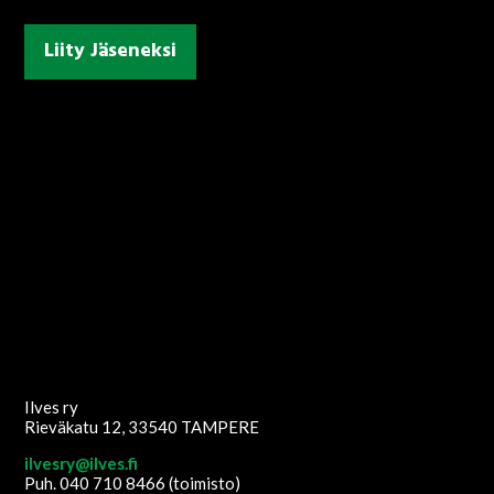
Liity Jäseneksi
Ilves ry
Rieväkatu 12, 33540 TAMPERE
ilvesry@ilves.fi
Puh. 040 710 8466 (toimisto)