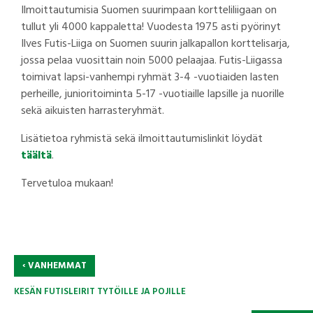
Ilmoittautumisia Suomen suurimpaan kortteliliigaan on
tullut yli 4000 kappaletta! Vuodesta 1975 asti pyörinyt
Ilves Futis-Liiga on Suomen suurin jalkapallon korttelisarja,
jossa pelaa vuosittain noin 5000 pelaajaa. Futis-Liigassa
toimivat lapsi-vanhempi ryhmät 3-4 -vuotiaiden lasten
perheille, junioritoiminta 5-17 -vuotiaille lapsille ja nuorille
sekä aikuisten harrasteryhmät.
Lisätietoa ryhmistä sekä ilmoittautumislinkit löydät
täältä
.
Tervetuloa mukaan!
‹
VANHEMMAT
KESÄN FUTISLEIRIT TYTÖILLE JA POJILLE