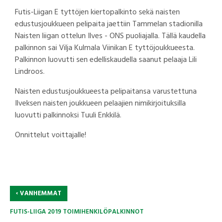
Futis-Liigan E tyttöjen kiertopalkinto sekä naisten
edustusjoukkueen pelipaita jaettiin Tammelan stadionilla
Naisten liigan ottelun Ilves - ONS puoliajalla. Tällä kaudella
palkinnon sai Vilja Kulmala Viinikan E tyttöjoukkueesta.
Palkinnon luovutti sen edelliskaudella saanut pelaaja Lili
Lindroos.
Naisten edustusjoukkueesta pelipaitansa varustettuna
Ilveksen naisten joukkueen pelaajien nimikirjoituksilla
luovutti palkinnoksi Tuuli Enkkilä.
Onnittelut voittajalle!
‹
VANHEMMAT
FUTIS-LIIGA 2019 TOIMIHENKILÖPALKINNOT