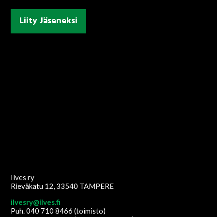
Liity Jäseneksi
Ilves ry
Rieväkatu 12, 33540 TAMPERE
ilvesry@ilves.fi
Puh. 040 710 8466 (toimisto)