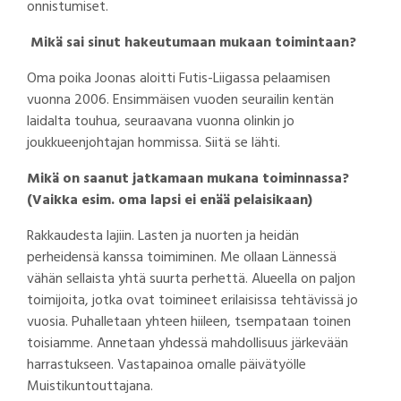
onnistumiset.
Mikä sai sinut hakeutumaan mukaan toimintaan?
Oma poika Joonas aloitti Futis-Liigassa pelaamisen
vuonna 2006. Ensimmäisen vuoden seurailin kentän
laidalta touhua, seuraavana vuonna olinkin jo
joukkueenjohtajan hommissa. Siitä se lähti.
Mikä on saanut jatkamaan mukana toiminnassa?
(Vaikka esim. oma lapsi ei enää pelaisikaan)
Rakkaudesta lajiin. Lasten ja nuorten ja heidän
perheidensä kanssa toimiminen. Me ollaan Lännessä
vähän sellaista yhtä suurta perhettä. Alueella on paljon
toimijoita, jotka ovat toimineet erilaisissa tehtävissä jo
vuosia. Puhalletaan yhteen hiileen, tsempataan toinen
toisiamme. Annetaan yhdessä mahdollisuus järkevään
harrastukseen. Vastapainoa omalle päivätyölle
Muistikuntouttajana.