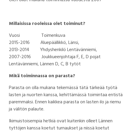
Olen ollut mukana toiminnassa vuodesta 2007
Millaisissa rooleissa olet toiminut?
Vuosi Toimenkuva
2015-2016 Aluepäällikkö, Länsi,
2013-2014 Yhdyshenkilö Lentävänniemi,
2007-2016 Joukkueenjohtaja F, E, D pojat
Lentävänniemi, Lännen D, C, B tytöt
Mikä toiminnassa on parasta?
Parasta on olla mukana tekemässä tätä tärkeää työtä
lasten ja nuorten kanssa, kehittämässä toimintaa entistä
paremmaksi. Ennen kaikkea parasta on lasten ilo ja riemu
ja välitön palaute.
Ikimuistoisempia hetkiä ovat kuitenkin olleet Lännen
tyttöjen kanssa koetut turnaukset ja niissä koetut