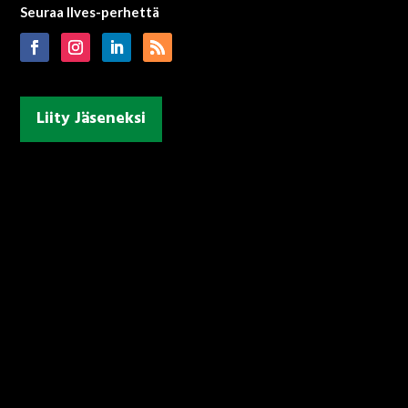
Seuraa Ilves-perhettä
Liity Jäseneksi