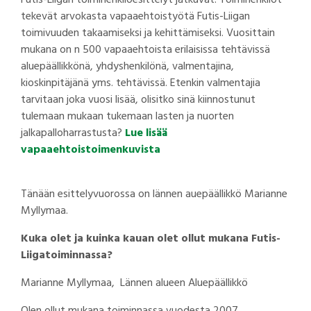
Futis-Liigan toimihenkilöesittelyt jatkuvat. Toimihenkilöt
tekevät arvokasta vapaaehtoistyötä Futis-Liigan
toimivuuden takaamiseksi ja kehittämiseksi. Vuosittain
mukana on n 500 vapaaehtoista erilaisissa tehtävissä
aluepäällikkönä, yhdyshenkilönä, valmentajina,
kioskinpitäjänä yms. tehtävissä. Etenkin valmentajia
tarvitaan joka vuosi lisää, olisitko sinä kiinnostunut
tulemaan mukaan tukemaan lasten ja nuorten
jalkapalloharrastusta?
Lue lisää
vapaaehtoistoimenkuvista
Tänään esittelyvuorossa on lännen auepäällikkö Marianne
Myllymaa.
Kuka olet ja kuinka kauan olet ollut mukana Futis-
Liigatoiminnassa?
Marianne Myllymaa, Lännen alueen Aluepäällikkö