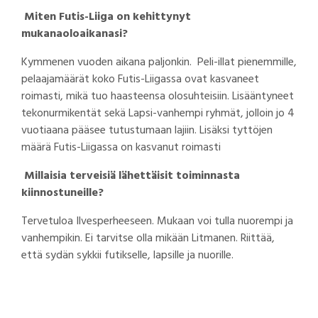
Miten Futis-Liiga on kehittynyt
mukanaoloaikanasi?
Kymmenen vuoden aikana paljonkin. Peli-illat pienemmille,
pelaajamäärät koko Futis-Liigassa ovat kasvaneet
roimasti, mikä tuo haasteensa olosuhteisiin. Lisääntyneet
tekonurmikentät sekä Lapsi-vanhempi ryhmät, jolloin jo 4
vuotiaana pääsee tutustumaan lajiin. Lisäksi tyttöjen
määrä Futis-Liigassa on kasvanut roimasti
Millaisia terveisiä lähettäisit toiminnasta
kiinnostuneille?
Tervetuloa Ilvesperheeseen. Mukaan voi tulla nuorempi ja
vanhempikin. Ei tarvitse olla mikään Litmanen. Riittää,
että sydän sykkii futikselle, lapsille ja nuorille.