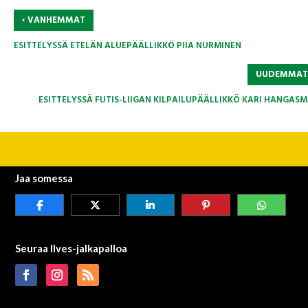
‹
VANHEMMAT
ESITTELYSSÄ ETELÄN ALUEPÄÄLLIKKÖ PIIA NURMINEN
UUDEMMA
ESITTELYSSÄ FUTIS-LIIGAN KILPAILUPÄÄLLIKKÖ KARI HANGASM
Jaa somessa
Seuraa Ilves-jalkapalloa