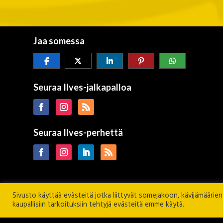
Jaa somessa
Seuraa Ilves-jalkapalloa
Seuraa Ilves-perhettä
Sivusto käyttää evästeitä jotka liittyvät somejakoon, kävijämäärie
kaupallisiin tarkoituksiin tehtyjä evästeitä emme käytä.