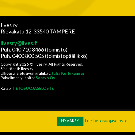
Ilves ry
Rieväkatu 12, 33540 TAMPERE
ilvesry@ilves.fi
Puh. 040 710 8466 (toimisto)
Puh. 0400 800 505 (toimistopäällikkö)
Copyright
2026
© Ilves ry. All Rights Reserved.
Sisältöanti: Ilves ry
Ulkoasu ja etusivun grafiikat:
Juha Kurkikangas
Palvelimen ylläpito:
Seravo Oy
Katso
TIETOSUOJASELOSTE
HYVÄKSY
Lue tietosuojaseloste