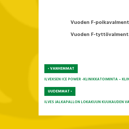
Vuoden F-poikav
Vuoden F-tyttöva
‹
VANHEMMAT
ILVEKSEN ICE POWER -KLINIKKATOIMINTA – KL
›
UUDEMMAT
ILVES JALKAPALLON LOKAKUUN KUUKAUDEN V