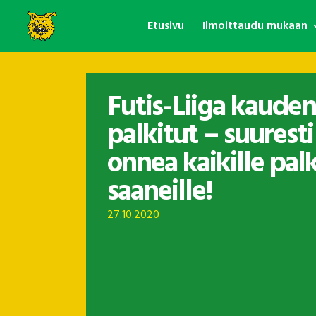
Etusivu
Ilmoittaudu mukaan
Futis-Liiga kauden
palkitut – suuresti
onnea kaikille pal
saaneille!
27.10.2020