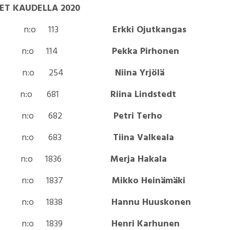
SET KAUDELLA 2020
20 v.
n:o 113
Erkki Ojutkangas
n:o 114
Pekka Pirhonen
5 v.
n:o 254
Niina Yrjölä
0 v.
n:o 681
Riina Lindstedt
n:o 682
Petri Terho
n:o 683
Tiina Valkeala
5 v.
n:o 1836
Merja Hakala
n:o 1837
Mikko Heinämäki
n:o 1838
Hannu Huuskonen
n:o 1839
Henri Karhunen