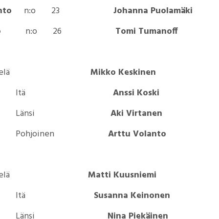
kinto
n:o 23
Johanna Puolamäki
kinto
n:o 26
Tomi Tumanoff
aja
ä
Mikko Keskinen
Itä
Anssi Koski
Länsi
Aki Virtanen
Pohjoinen
Arttu Volanto
ilö
ä
Matti Kuusniemi
Itä
Susanna Keinonen
Länsi
Nina Piekäinen