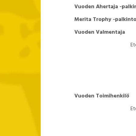
Vuoden Ahertaja -pal
Merita Trophy -pal
Vuoden Valment
Etel
Vuoden Toimihenk
Etel