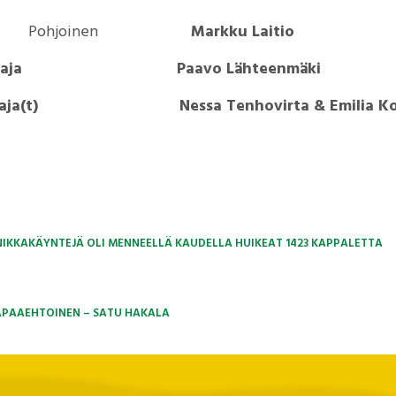
Pohjoinen
Markku Laitio
almentaja Paavo Lähteenmäki
lmentaja(t) Nessa Tenhovirta &
Emilia K
INIKKAKÄYNTEJÄ OLI MENNEELLÄ KAUDELLA HUIKEAT 1423 KAPPALETTA
APAAEHTOINEN – SATU HAKALA