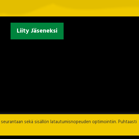
Liity Jäseneksi
n seurantaan sekä sisällön latautumisnopeuden optimointiin. Puhtaasti