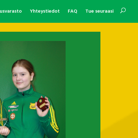
usvarasto
Yhteystiedot
FAQ
Tue seuraasi