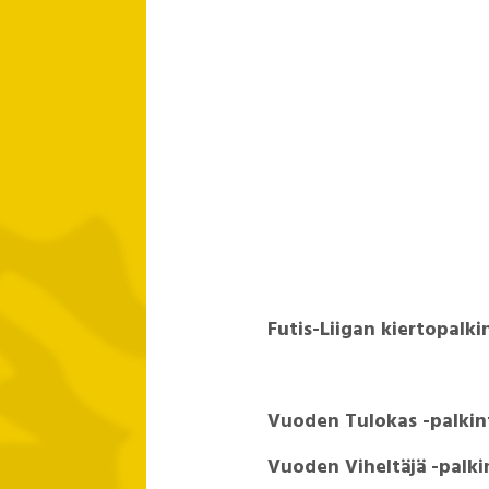
Futis-Liigan kiertopalk
Vuoden Tulokas -pal
Vuoden Viheltäjä -pal