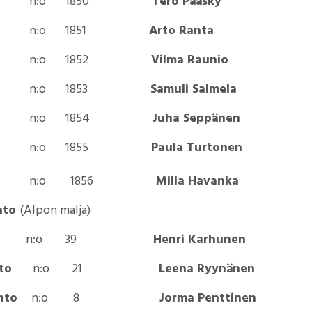
n:o 1850
Tero Pääsky
n:o 1851
Arto Ranta
n:o 1852
Vilma Raunio
n:o 1853
Samuli Salmela
n:o 1854
Juha Seppänen
n:o 1855
Paula Turtonen
n:o
1856
Milla Havanka
into
(Alpon malja)
n:o 39
Henri Karhunen
kinto
n:o 21
Leena Ryynänen
kinto
n:o 8
Jorma Penttinen