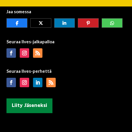
Jaa somessa
Seuraa Ilves-jalkapalloa
Seuraa Ilves-perhettä
Liity Jäseneksi