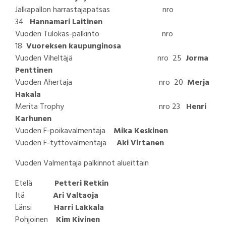
Jalkapallon harrastajapatsas nro
34
Hannamari Laitinen
Vuoden Tulokas-palkinto nro
18
Vuoreksen kaupunginosa
Vuoden Viheltäjä nro 25
Jorma
Penttinen
Vuoden Ahertaja nro 20
Merja
Hakala
Merita Trophy nro 23
Henri
Karhunen
Vuoden F-poikavalmentaja
Mika Keskinen
Vuoden F-tyttövalmentaja
Aki Virtanen
Vuoden Valmentaja palkinnot alueittain
Etelä
Petteri Retkin
Itä
Ari Valtaoja
Länsi
Harri Lakkala
Pohjoinen
Kim Kivinen