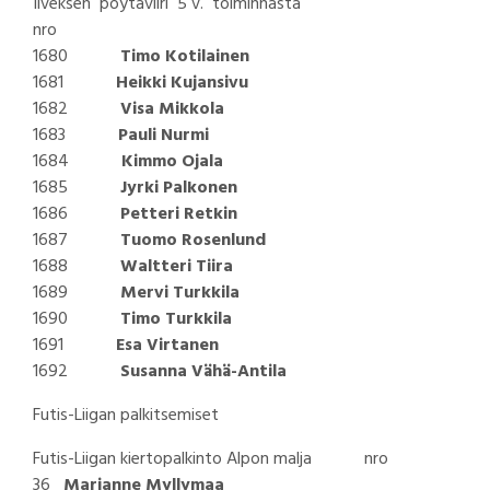
Ilveksen pöytäviiri 5 v. toiminnasta
nro
1680
Timo Kotilainen
1681
Heikki Kujansivu
1682
Visa Mikkola
1683
Pauli Nurmi
1684
Kimmo Ojala
1685
Jyrki Palkonen
1686
Petteri Retkin
1687
Tuomo Rosenlund
1688
Waltteri Tiira
1689
Mervi Turkkila
1690
Timo Turkkila
1691
Esa Virtanen
1692
Susanna Vähä-Antila
Futis-Liigan palkitsemiset
Futis-Liigan kiertopalkinto Alpon malja nro
36
Marianne Myllymaa