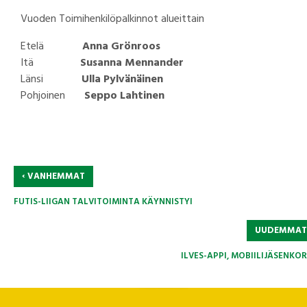
Vuoden Toimihenkilöpalkinnot alueittain
Etelä
Anna Grönroos
Itä
Susanna Mennander
Länsi
Ulla Pylvänäinen
Pohjoinen
Seppo Lahtinen
‹
VANHEMMAT
FUTIS-LIIGAN TALVITOIMINTA KÄYNNISTYI
UUDEMMA
ILVES-APPI, MOBIILIJÄSENKOR