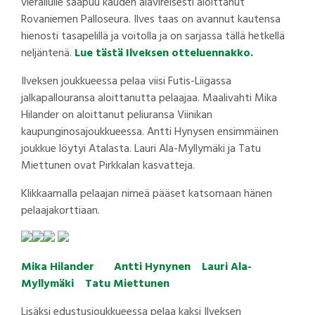
vierailulle saapuu kauden alavireisesti aloittanut
Rovaniemen Palloseura. Ilves taas on avannut kautensa
hienosti tasapelillä ja voitolla ja on sarjassa tällä hetkellä
neljäntenä.
Lue tästä Ilveksen otteluennakko.
Ilveksen joukkueessa pelaa viisi Futis-Liigassa
jalkapallouransa aloittanutta pelaajaa. Maalivahti Mika
Hilander on aloittanut peliuransa Viinikan
kaupunginosajoukkueessa. Antti Hynysen ensimmäinen
joukkue löytyi Atalasta. Lauri Ala-Myllymäki ja Tatu
Miettunen ovat Pirkkalan kasvatteja.
Klikkaamalla pelaajan nimeä pääset katsomaan hänen
pelaajakorttiaan.
Mika Hilander
Antti Hynynen
Lauri Ala-
Myllymäki
Tatu Miettunen
Lisäksi edustusjoukkueessa pelaa kaksi Ilveksen