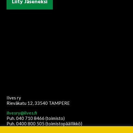
Liity Jäseneksi
Ilves ry
Rieväkatu 12, 33540 TAMPERE
ilvesry@ilves.fi
Puh. 040 710 8466 (toimisto)
Puh. 0400 800 505 (toimistopäällikkö)
Copyright
2026
© Ilves ry. All Rights Reserved.