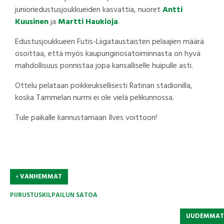
junioriedustusjoukkueiden kasvattia, nuoret
Antti
Kuusinen
ja
Martti Haukioja
.
Edustusjoukkueen Futis-Liigataustaisten pelaajien määrä
osoittaa, että myös kaupunginosatoiminnasta on hyvä
mahdollisuus ponnistaa jopa kansalliselle huipulle asti.
Ottelu pelataan poikkeuksellisesti Ratinan stadionilla,
koska Tammelan nurmi ei ole vielä pelikunnossa.
Tule paikalle kannustamaan Ilves voittoon!
‹
VANHEMMAT
PIIRUSTUSKILPAILUN SATOA
UUDEMMA