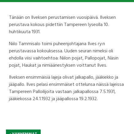
Tänään on Ilveksen perustamisen vuosipäivä. Ilveksen
perustava kokous pidettiin Tampereen lyseolla 10.
huhtikuuta 1931.
Niilo Tammisalo toimi puheenjohtajana Ilves ry:n
perustavassa kokouksessa. Uuden seuran nimeksi oli
ehdolla viisi vaihtoehtoa: Niilon pojat, Pallopojat, Näsin
pojat, Haukat ja nimiäänestyksen voittanut Ilves.
Ilveksen ensimmäisiä lajeja olivat jalkapallo, jääkiekko ja
jääpallo. Ilves pelasi ensimmäiset ottelunsa näissä lajeissa
Tampereen Palloilijoita vastaan: jalkapallossa 7.5.1931,
jääkiekossa 24.1.1932 ja jääpallossa 19.2.1932.
‹