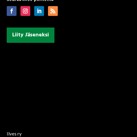
Liity Jäseneksi
Ilves ry