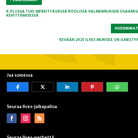
VANHEMMAT
K-PLUSSA TUKI MERKITTÄVÄSSÄ ROOLISSA VALMENNUKSEN OSAAMIS
KEHITTÄMISESSÄ
UUDEMMA
KEVÄÄN 2025 ILVES MURISEE ON ILMESTY
Jaa somessa
Seuraa Ilves-jalkapalloa
Seuraa Ilves-perhettä