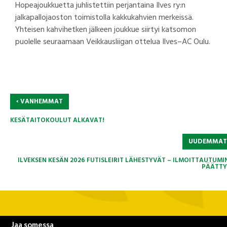
Hopeajoukkuetta juhlistettiin perjantaina Ilves ry:n
jalkapallojaoston toimistolla kakkukahvien merkeissä.
Yhteisen kahvihetken jälkeen joukkue siirtyi katsomon
puolelle seuraamaan Veikkausliigan ottelua Ilves–AC Oulu.
‹
VANHEMMAT
KESÄTAITOKOULUT ALKAVAT!
UUDEMMA
ILVEKSEN KESÄN 2026 FUTISLEIRIT LÄHESTYVÄT – ILMOITTAUTUMI
PÄÄTTYY
Jaa somessa