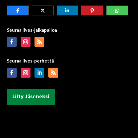
Seuraa Ilves-jalkapalloa
Seuraa Ilves-perhettä
Liity Jäseneksi