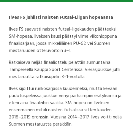
Ilves FS juhlisti naisten Futsal-Liigan hopeaansa
Ilves FS saavutti naisten futsal-liigakauden päätteeksi
SM-hopeaa. Ilveksen kausi päättyi viime viikonloppuna
finaalisarjaan, jossa mikkeliläinen PU-62 vei Suomen
mestaruuden otteluvoitoin 3–1.
Ratkaiseva neljäs finaaliottelu pelattiin sunnuntaina
Tampereella Kauppi Sport Centerissä. Vierasjoukkue juhli
mestaruutta ratkaisupelin 3–1-voitolla.
Ilves sijoittui runkosarjassa kuudenneksi, mutta kevään
pudotuspeleissä joukkue venyi parhaimpiin esityksiinsä ja
eteni aina finaaleihin saakka. SM-hopea on Ilveksen
ensimmäinen mitali naisten futsalissa sitten kauden
2018–2019 pronssin. Vuosina 2014–2017 Ilves voitti neljä
Suomen mestaruutta peräkkäin.