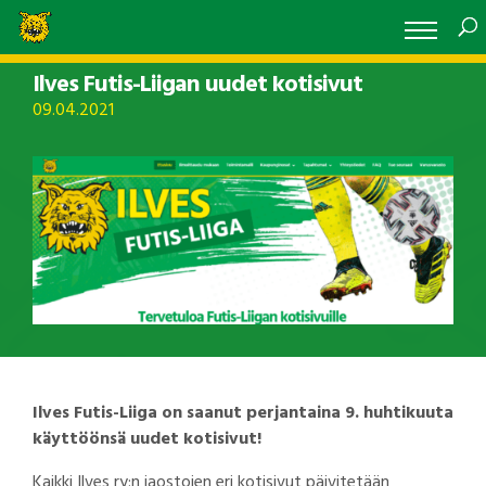
Ilves Futis-Liigan uudet kotisivut
09.04.2021
Ilves Futis-Liiga on saanut perjantaina 9. huhtikuuta
käyttöönsä uudet kotisivut!
Kaikki Ilves ry:n jaostojen eri kotisivut päivitetään