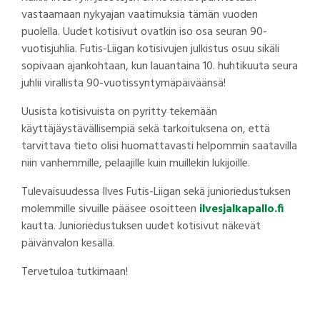
vastaamaan nykyajan vaatimuksia tämän vuoden
puolella. Uudet kotisivut ovatkin iso osa seuran 90-
vuotisjuhlia. Futis-Liigan kotisivujen julkistus osuu sikäli
sopivaan ajankohtaan, kun lauantaina 10. huhtikuuta seura
juhlii virallista 90-vuotissyntymäpäiväänsä!
Uusista kotisivuista on pyritty tekemään
käyttäjäystävällisempiä sekä tarkoituksena on, että
tarvittava tieto olisi huomattavasti helpommin saatavilla
niin vanhemmille, pelaajille kuin muillekin lukijoille.
Tulevaisuudessa Ilves Futis-Liigan sekä junioriedustuksen
molemmille sivuille pääsee osoitteen
ilvesjalkapallo.fi
kautta. Junioriedustuksen uudet kotisivut näkevät
päivänvalon kesällä.
Tervetuloa tutkimaan!