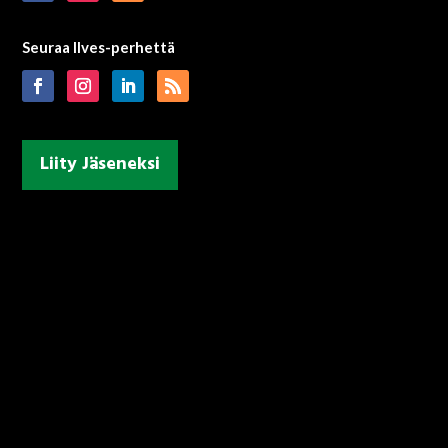
Seuraa Ilves-perhettä
Liity Jäseneksi