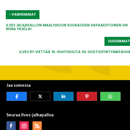
‹
VANHEMMAT
ILVES JALKAPALLON MAALISKUUN KUUKAUDEN VAPAAEHTOINEN ON
NIINA YRJÖLÄ!
UUDEMMA
ILVES RY VIETTÄÄ 10. HUHTIKUUTA 90-VUOTISSYNTYMÄPÄIVI
Jaa somessa
Seuraa Ilves-jalkapalloa