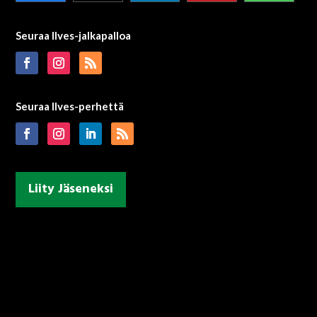
Seuraa Ilves-jalkapalloa
Seuraa Ilves-perhettä
Liity Jäseneksi