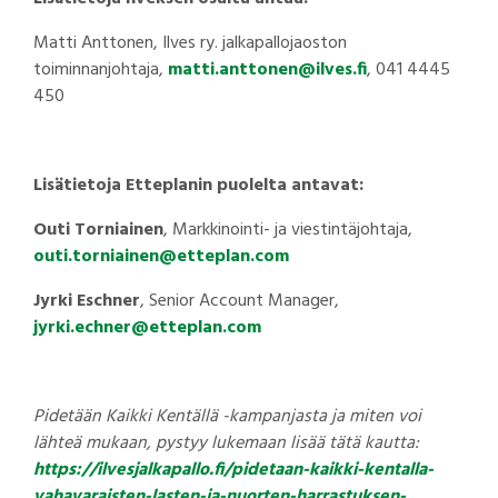
Matti Anttonen, Ilves ry. jalkapallojaoston
toiminnanjohtaja,
matti.anttonen@ilves.fi
, 041 4445
450
Lisätietoja Etteplanin puolelta antavat:
Outi Torniainen
, Markkinointi- ja viestintäjohtaja,
outi.torniainen@etteplan.com
Jyrki Eschner
, Senior Account Manager,
jyrki.echner@etteplan.com
Pidetään Kaikki Kentällä -kampanjasta ja miten voi
lähteä mukaan, pystyy lukemaan lisää tätä kautta:
https://ilvesjalkapallo.fi/pidetaan-kaikki-kentalla-
vahavaraisten-lasten-ja-nuorten-harrastuksen-