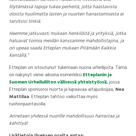
löytämässä tapoja tukea perheitä, jotta haastavista
oloista huolimatta lasten ja nuorten harrastamisesta ei
tarvitsisi tinkiä.
Haemme jatkuvasti mukaan henkilöitä ja yrityksiä, jotka
haluavat toimia meidän kanssamme mahdollistajina, ja
on upeaa saada Etteplan mukaan Pitämään Kaikkia
Kentällä.”
Etteplan on sitoutunut tukemaan nuoria urheilijoita. Tämä
on näkynyt viime aikoina esimerkiksi
Etteplanin ja
Suomen Urheiluliiton välisessä yhteistyössä,
jossa
Etteplan sponsoroi nuorta ja lupaavaa aitajuoksijaa,
Nea
Mattilaa
. Etteplan tahtoo vaikuttaa myös
ruohonjuuritasolla.
Annetaan yhdessä nuorille mahdollisuus harrastaa ja
kehittyä!
Lisätietoja Ilveksen osalta antaa: