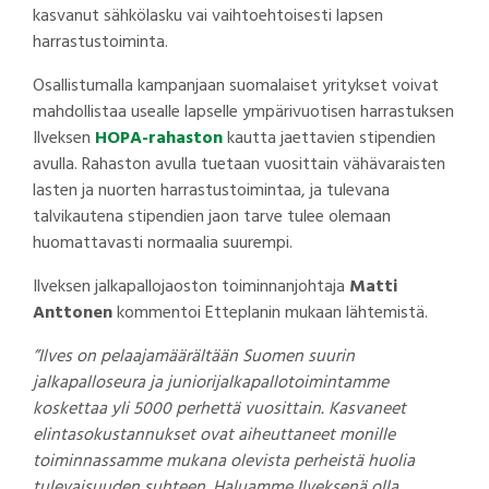
kasvanut sähkölasku vai vaihtoehtoisesti lapsen
harrastustoiminta.
Osallistumalla kampanjaan suomalaiset yritykset voivat
mahdollistaa usealle lapselle ympärivuotisen harrastuksen
Ilveksen
HOPA-rahaston
kautta jaettavien stipendien
avulla. Rahaston avulla tuetaan vuosittain vähävaraisten
lasten ja nuorten harrastustoimintaa, ja tulevana
talvikautena stipendien jaon tarve tulee olemaan
huomattavasti normaalia suurempi.
Ilveksen jalkapallojaoston toiminnanjohtaja
Matti
Anttonen
kommentoi Etteplanin mukaan lähtemistä.
”Ilves on pelaajamäärältään Suomen suurin
jalkapalloseura ja juniorijalkapallotoimintamme
koskettaa yli 5000 perhettä vuosittain. Kasvaneet
elintasokustannukset ovat aiheuttaneet monille
toiminnassamme mukana olevista perheistä huolia
tulevaisuuden suhteen. Haluamme Ilveksenä olla