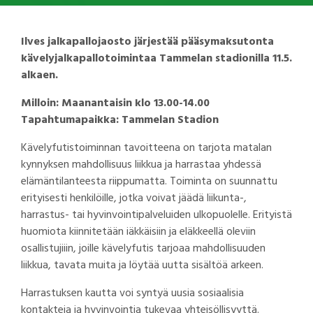
Ilves jalkapallojaosto järjestää pääsymaksutonta
kävelyjalkapallotoimintaa Tammelan stadionilla 11.5.
alkaen.
Milloin: Maanantaisin klo 13.00-14.00
Tapahtumapaikka: Tammelan Stadion
Kävelyfutistoiminnan tavoitteena on tarjota matalan
kynnyksen mahdollisuus liikkua ja harrastaa yhdessä
elämäntilanteesta riippumatta. Toiminta on suunnattu
erityisesti henkilöille, jotka voivat jäädä liikunta-,
harrastus- tai hyvinvointipalveluiden ulkopuolelle. Erityistä
huomiota kiinnitetään iäkkäisiin ja eläkkeellä oleviin
osallistujiiin, joille kävelyfutis tarjoaa mahdollisuuden
liikkua, tavata muita ja löytää uutta sisältöä arkeen.
Harrastuksen kautta voi syntyä uusia sosiaalisia
kontakteja ja hyvinvointia tukevaa yhteisöllisyyttä.