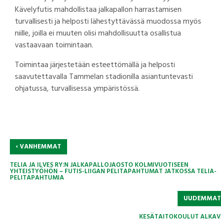
Kävelyfutis mahdollistaa jalkapallon harrastamisen
turvallisesti ja helposti lähestyttävässä muodossa myös
niille, joilla ei muuten olisi mahdollisuutta osallistua
vastaavaan toimintaan.
Toimintaa järjestetään esteettömällä ja helposti
saavutettavalla Tammelan stadionilla asiantuntevasti
ohjatussa, turvallisessa ympäristössä.
‹
VANHEMMAT
TELIA JA ILVES RY:N JALKAPALLOJAOSTO KOLMIVUOTISEEN
YHTEISTYÖHÖN – FUTIS-LIIGAN PELITAPAHTUMAT JATKOSSA TELIA-
PELITAPAHTUMIA
UUDEMMA
KESÄTAITOKOULUT ALKAV