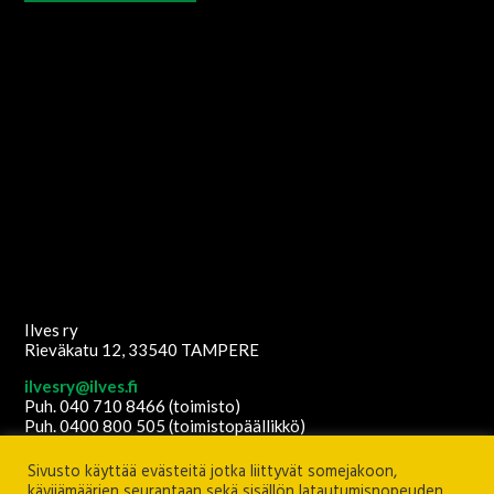
Ilves ry
Rieväkatu 12, 33540 TAMPERE
ilvesry@ilves.fi
Puh. 040 710 8466 (toimisto)
Puh. 0400 800 505 (toimistopäällikkö)
Copyright
2026
© Ilves ry. All Rights Reserved.
Sivusto käyttää evästeitä jotka liittyvät somejakoon,
Sisältöanti: Ilves ry
Ulkoasu ja etusivun grafiikat:
Juha Kurkikangas
kävijämäärien seurantaan sekä sisällön latautumisnopeuden