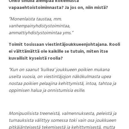
Onko sinulla aiempaa kokemusta
vapaaehtoistoiminnasta? Ja jos on, niin mistä?
”Monenlaista taustaa, mm.
vanhempainyhdistystoimintaa,
ammattiyhdistystoimintaa yms.”
Toimit tosissaan viestintäjoukkueenjohtajana. Rooli
ei välttämättä ole kaikille se tutuin, miten itse
kuvailisit kyseistä roolia?
”Kun on saanut ’kulkea’ joukkueen poikien mukana
useita vuosia, on viestintäjojon näkökulmasta upea
nostaa poikien pelaajina kehittymistä, intoa, tahtoa ja
oppimisen halua ja onnistumisia esille.
Monipuolisista treeneistä, valmennuksesta, peleistä ja
turnauksista välittyy somessa toki vain osa joukkueen
pitkäjänteisestä tekemisestä ja kehittymisestä, mutta