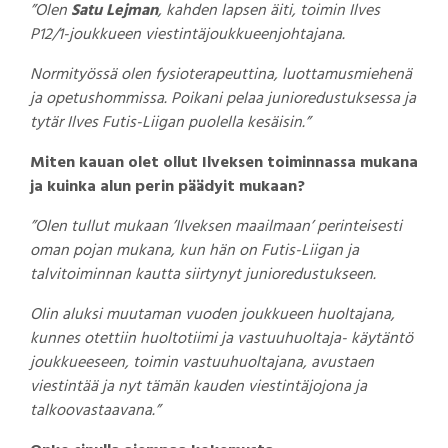
”Olen
Satu Lejman
, kahden lapsen äiti, toimin Ilves
P12/1-joukkueen viestintäjoukkueenjohtajana.
Normityössä olen fysioterapeuttina, luottamusmiehenä
ja opetushommissa. Poikani pelaa junioredustuksessa ja
tytär Ilves Futis-Liigan puolella kesäisin.”
Miten kauan olet ollut Ilveksen toiminnassa mukana
ja kuinka alun perin päädyit mukaan?
”Olen tullut mukaan ’Ilveksen maailmaan’ perinteisesti
oman pojan mukana, kun hän on Futis-Liigan ja
talvitoiminnan kautta siirtynyt junioredustukseen.
Olin aluksi muutaman vuoden joukkueen huoltajana,
kunnes otettiin huoltotiimi ja vastuuhuoltaja- käytäntö
joukkueeseen, toimin vastuuhuoltajana, avustaen
viestintää ja nyt tämän kauden viestintäjojona ja
talkoovastaavana.”