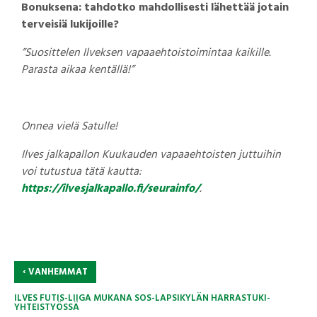
Bonuksena: tahdotko mahdollisesti lähettää jotain
terveisiä lukijoille?
”Suosittelen Ilveksen vapaaehtoistoimintaa kaikille.
Parasta aikaa kentällä!
”
Onnea vielä Satulle!
Ilves jalkapallon Kuukauden vapaaehtoisten juttuihin
voi tutustua tätä kautta:
https://ilvesjalkapallo.fi/seurainfo/
.
‹
VANHEMMAT
ILVES FUTIS-LIIGA MUKANA SOS-LAPSIKYLÄN HARRASTUKI-
YHTEISTYÖSSÄ