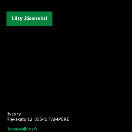
Liity Jäseneksi
Ilves ry
Rieväkatu 12, 33540 TAMPERE
ilvesry@ilves.fi