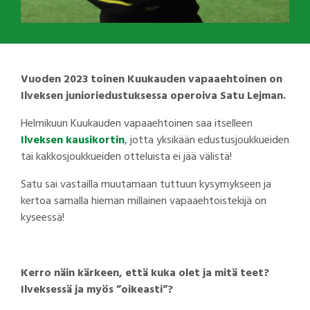
Vuoden 2023 toinen Kuukauden vapaaehtoinen on
Ilveksen junioriedustuksessa operoiva Satu Lejman.
Helmikuun Kuukauden vapaaehtoinen saa itselleen
Ilveksen kausikortin
, jotta yksikään edustusjoukkueiden
tai kakkosjoukkueiden otteluista ei jää välistä!
Satu sai vastailla muutamaan tuttuun kysymykseen ja
kertoa samalla hieman millainen vapaaehtoistekijä on
kyseessä!
Kerro näin kärkeen, että kuka olet ja mitä teet?
Ilveksessä ja myös ”oikeasti”?