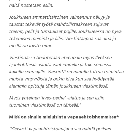
näitä nostetaan esiin.
Joukkueen ammattitaitoinen valmennus näkyy ja
taustat tekevät työtä mahdollistaakseen sujuvat
treenit, pelit ja turnaukset pojille. Joukkueessa on hyvä
tekemisen meininki ja fiilis. Viestintäapua saa aina ja
meillä on loisto tiimi.
Viestinnässä tiedotetaan eteenpäin myös Ilveksen
ajankohtaisia asioita vanhemmille ja toki somessa
kaikille seuraajille. Viestintä on minulle tuttua toimintaa
muista ympyröistä ja onkin kiva kun saa hyödyntää
aiemmin opittuja tämän joukkueen viestinnässä.
Myös yhteinen ’Ilves-perhe’ -ajatus ja sen esiin
tuominen viestinnässä on tärkeää.”
Mikä on sinulle mieluisinta vapaaehtoishommissa*
”Yleisesti vapaaehtoistoimijana saa nähdä poikien