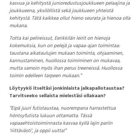
kasvua ja kehitystä junioredustusjoukkueen pelaajina ja
joukkueena, yksilöllistä sekä joukkueen yhteistä
kehitystä. Tätä kaikkea ollut hieno seurata ja hienoa olla
mukana.
Totta kai pelireissut, Eerikkilän leirit on hienoja
kokemuksia, kun on pelejä ja vapaa-ajan toimintaa:
taustana aikataulujen mukaan toiminta, ohjaaminen,
kannustaminen, huollossa toimiminen on mukavaa,
mutta samoin myös ihan perus treeneissä. Huollossa
toimin edelleen tarpeen mukaan.”
Löytyykö itseltäsi jonkinlaista jalkapallotaustaa?
Tarvitseeko sellaista mielestäsi ollakaan?
”Eipä juuri futistaustaa, nuorempana harrastettua
höntsyfutista lukuun ottamatta. Tässä
vapaaehtoistoiminnasta kasvaa kyllä lajin pariin
’riittävästi’, ja oppii uutta!”