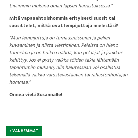
tiiviimmin mukana oman lapsen harrastuksessa.”
Mitä vapaaehtoishommia erityisesti suosit tai
suosittelet, mitkä ovat lempijuttuja mielestäsi?
”Mun lempijuttuja on turnausreissujen ja pelien
kuvaaminen ja niistä viestiminen. Peleissä on hieno
tunnelma ja on huikea nähdä, kun pelaajat ja joukkue
kehittyy. Jos ei pysty vaikka töiden takia lähtemään
tapahtumiin mukaan, niin halutessaan voi osallistua
tekemällä vaikka varustevastaavan tai rahastonhoitajan
hommaa.”
Onnea vielä Susannalle!
‹
VANHEMMAT