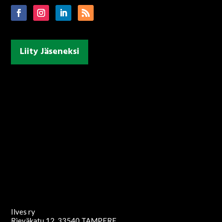
Liity Jäseneksi
Ilves ry
Rieväkatu 12, 33540 TAMPERE