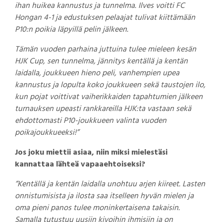
ihan huikea kannustus ja tunnelma. Ilves voitti FC
Hongan 4-1 ja edustuksen pelaajat tulivat kiittämään
P10:n poikia läpyillä pelin jälkeen.
Tämän vuoden parhaina juttuina tulee mieleen kesän
HJK Cup, sen tunnelma, jännitys kentällä ja kentän
laidalla, joukkueen hieno peli, vanhempien upea
kannustus ja lopulta koko joukkueen sekä taustojen ilo,
kun pojat voittivat vaiherikkaiden tapahtumien jälkeen
turnauksen upeasti rankkareilla HJK:ta vastaan sekä
ehdottomasti P10-joukkueen valinta vuoden
poikajoukkueeksi!”
Jos joku miettii asiaa, niin miksi mielestäsi
kannattaa lähteä vapaaehtoiseksi?
”Kentällä ja kentän laidalla unohtuu arjen kiireet. Lasten
onnistumisista ja ilosta saa itselleen hyvän mielen ja
oma pieni panos tulee moninkertaisena takaisin.
Samalla tutustuu uusiin kivoihin ihmisiin ja on