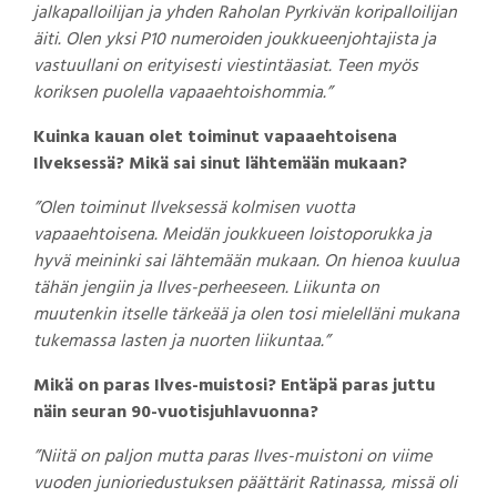
jalkapalloilijan ja yhden Raholan Pyrkivän koripalloilijan
äiti. Olen yksi P10 numeroiden joukkueenjohtajista ja
vastuullani on erityisesti viestintäasiat. Teen myös
koriksen puolella vapaaehtoishommia.”
Kuinka kauan olet toiminut vapaaehtoisena
Ilveksessä? Mikä sai sinut lähtemään mukaan?
”Olen toiminut Ilveksessä kolmisen vuotta
vapaaehtoisena. Meidän joukkueen loistoporukka ja
hyvä meininki sai lähtemään mukaan. On hienoa kuulua
tähän jengiin ja Ilves-perheeseen. Liikunta on
muutenkin itselle tärkeää ja olen tosi mielelläni mukana
tukemassa lasten ja nuorten liikuntaa.”
Mikä on paras Ilves-muistosi? Entäpä paras juttu
näin seuran 90-vuotisjuhlavuonna?
”Niitä on paljon mutta paras Ilves-muistoni on viime
vuoden junioriedustuksen päättärit Ratinassa, missä oli