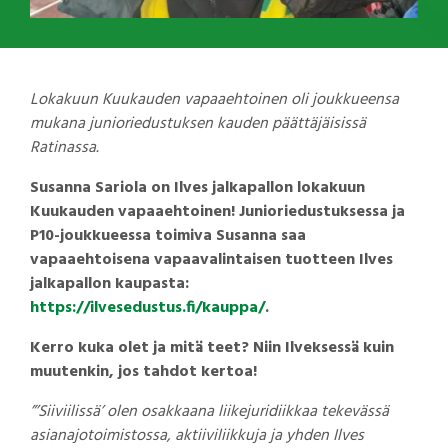
Lokakuun Kuukauden vapaaehtoinen oli joukkueensa
mukana junioriedustuksen kauden päättäjäisissä
Ratinassa.
Susanna Sariola on Ilves jalkapallon lokakuun
Kuukauden vapaaehtoinen! Junioriedustuksessa ja
P10-joukkueessa toimiva Susanna saa
vapaaehtoisena vapaavalintaisen tuotteen Ilves
jalkapallon kaupasta:
https://ilvesedustus.fi/kauppa/
.
Kerro kuka olet ja mitä teet? Niin Ilveksessä kuin
muutenkin, jos tahdot kertoa!
”’Siiviilissä’ olen osakkaana liikejuridiikkaa tekevässä
asianajotoimistossa, aktiiviliikkuja ja yhden Ilves