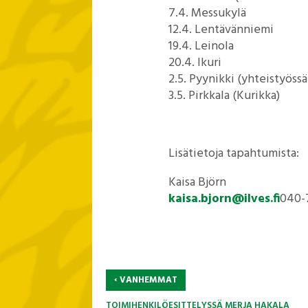
7.4. Messukylä
12.4. Lentävänniemi
19.4. Leinola
20.4. Ikuri
2.5. Pyynikki (yhteistyössä
3.5. Pirkkala (Kurikka)
Lisätietoja tapahtumista:
Kaisa Björn
kaisa.bjorn@ilves.fi
040-
‹
VANHEMMAT
TOIMIHENKILÖESITTELYSSÄ MERJA HAKALA