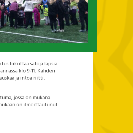
us liikuttaa satoja lapsia.
vannassa klo 9-11. Kahden
uskaa ja intoa riitti.
htuma, jossa on mukana
 mukaan on ilmoittautunut