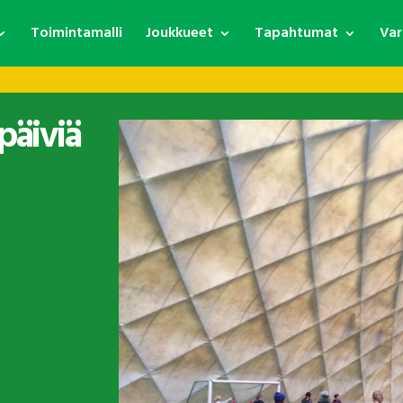
Toimintamalli
Joukkueet
Tapahtumat
Var
späiviä