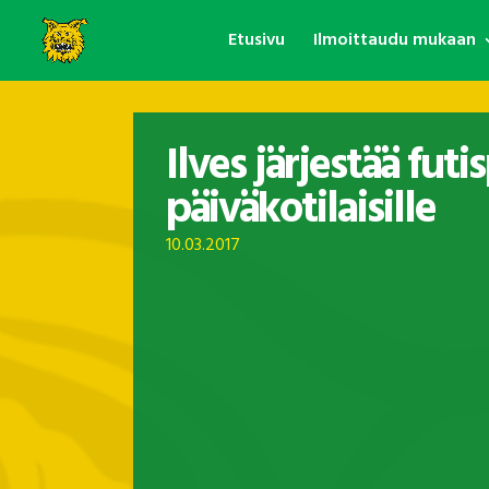
Etusivu
Ilmoittaudu mukaan
Ilves järjestää futi
päiväkotilaisille
10.03.2017