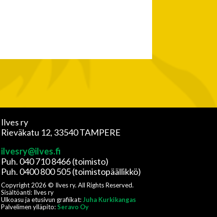
Ilves ry
Rieväkatu 12, 33540 TAMPERE
ilvesry@ilves.fi
Puh. 040 710 8466 (toimisto)
Puh. 0400 800 505 (toimistopäällikkö)
Copyright
2026
© Ilves ry. All Rights Reserved.
Sisältöanti: Ilves ry
Ulkoasu ja etusivun grafiikat:
Juha Kurkikangas
Palvelimen ylläpito:
Seravo Oy