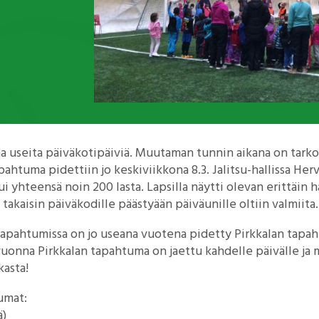
na useita päiväkotipäiviä. Muutaman tunnin aikana on tarkoit
htuma pidettiin jo keskiviikkona 8.3. Jalitsu-hallissa Her
ui yhteensä noin 200 lasta. Lapsilla näytti olevan erittäin ha
takaisin päiväkodille päästyään päiväunille oltiin valmiita.
tapahtumissa on jo useana vuotena pidetty Pirkkalan tapa
 vuonna Pirkkalan tapahtuma on jaettu kahdelle päivälle ja
kasta!
umat:
ä)