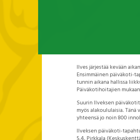
Ilves järjestää kevään aika
Ensimmäinen päiväkoti-tapa
tunnin aikana hallissa liikk
Päiväkotihoitajien mukaan 
Suurin Ilveksen päiväkoti
myös alakoululaisia. Tänä
yhteensä jo noin 800 inno
Ilveksen päiväkoti-tapaht
5.4. Pirkkala (Keskuskentt