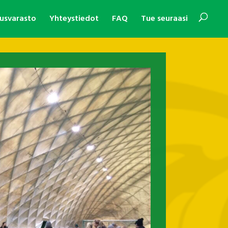
usvarasto
Yhteystiedot
FAQ
Tue seuraasi