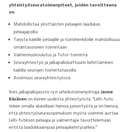
yhteistyöseuratoimenpiteet, joiden tavoitteena
on
Mahdollistaa yksittäisten pelaajien laadukas
pelaajapolku
Tarjota kaikille pelaajille ja toimihenkilöille mahdollisuus
omantasoiseen toimintaan
Valmennuskoulutus ja Tutor-toiminta
Seurayhteistyö ja jalkapallokulttuurin kehittäminen
kaikilla seurojen toimintatasoilla
Avoimuus seurayhteistyössä
Ilves jalkapallojaosto ry:n urheilutoimenjohtaja
Janne
Räsänen
on iloinen uudesta yhteistyöstä. ”LeKi-futis
tekee omalla alueellaan hienoa juniorityötä ja on hienoa,
että yhteistyöseurasopimuksen myötä voimme auttaa
LeKi-futiksen pelaajia ja valmentajia tavoittelemaan
entistä laadukkaampaa pelaajakehitysarkea.”