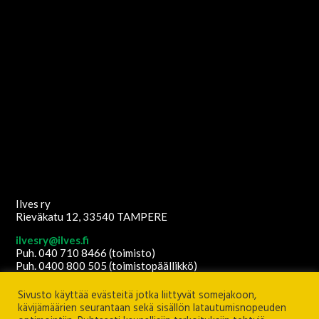
Ilves ry
Rieväkatu 12, 33540 TAMPERE
ilvesry@ilves.fi
Puh. 040 710 8466 (toimisto)
Puh. 0400 800 505 (toimistopäällikkö)
Copyright
2026
© Ilves ry. All Rights Reserved.
Sivusto käyttää evästeitä jotka liittyvät somejakoon,
Sisältöanti: Ilves ry
Ulkoasu ja etusivun grafiikat:
Juha Kurkikangas
kävijämäärien seurantaan sekä sisällön latautumisnopeuden
Palvelimen ylläpito:
Seravo Oy