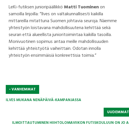
LeKi-futiksen junioripäällikkö
Matti Tuominen
on
samoilla linjoilla: ”Ilves on valtakunnallisesti kaikilla
mittareilla mitattuna Suomen johtavia seuroja. Näemme
yhteistyön loistavana mahdollisuutena kehittää sekä
seuran että alueellista junioritoimintaa kaikilla tasoilla.
Monivuotinen sopimus antaa meille mahdollisuuden
kehittää yhteistyötä vaiheittain. Odotan innolla
yhteistyön ensimmäisiä konkreettisia toimia.”
‹
VANHEMMAT
ILVES MUKANA NENÄPÄIVÄ-KAMPANJASSA
UUDEMMA
ILMOITTAUTUMINEN HIIHTOLOMAVIIKON FUTISKOULUUN ON JO A