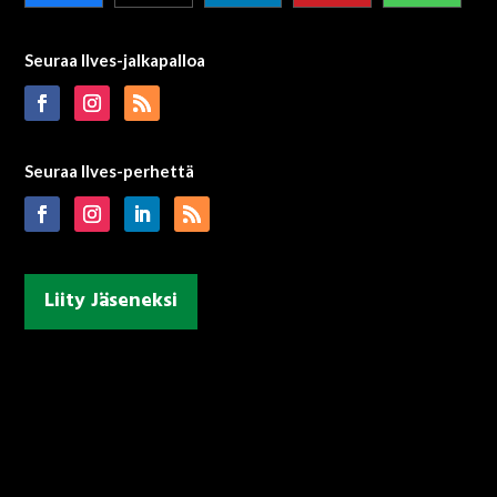
Seuraa Ilves-jalkapalloa
Seuraa Ilves-perhettä
Liity Jäseneksi