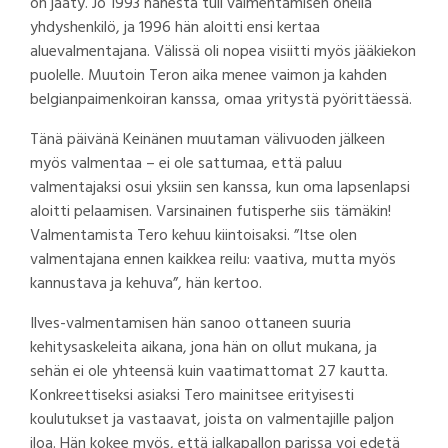
on jääty. Jo 1993 hänestä tuli valmentamisen ohella
yhdyshenkilö, ja 1996 hän aloitti ensi kertaa
aluevalmentajana. Välissä oli nopea visiitti myös jääkiekon
puolelle. Muutoin Teron aika menee vaimon ja kahden
belgianpaimenkoiran kanssa, omaa yritystä pyörittäessä.
Tänä päivänä Keinänen muutaman välivuoden jälkeen
myös valmentaa – ei ole sattumaa, että paluu
valmentajaksi osui yksiin sen kanssa, kun oma lapsenlapsi
aloitti pelaamisen. Varsinainen futisperhe siis tämäkin!
Valmentamista Tero kehuu kiintoisaksi. ”Itse olen
valmentajana ennen kaikkea reilu: vaativa, mutta myös
kannustava ja kehuva”, hän kertoo.
Ilves-valmentamisen hän sanoo ottaneen suuria
kehitysaskeleita aikana, jona hän on ollut mukana, ja
sehän ei ole yhteensä kuin vaatimattomat 27 kautta.
Konkreettiseksi asiaksi Tero mainitsee erityisesti
koulutukset ja vastaavat, joista on valmentajille paljon
iloa. Hän kokee myös, että jalkapallon parissa voi edetä