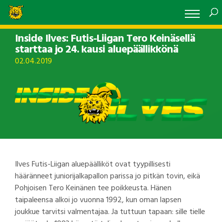
Inside Ilves: Futis-Liigan Tero Keinäsellä
starttaa jo 24. kausi aluepäällikkönä
02.04.2019
Ilves Futis-Liigan aluepäälliköt ovat tyypillisesti
hääränneet juniorijalkapallon parissa jo pitkän tovin, eikä
Pohjoisen Tero Keinänen tee poikkeusta. Hänen
taipaleensa alkoi jo vuonna 1992, kun oman lapsen
joukkue tarvitsi valmentajaa. Ja tuttuun tapaan: sille tielle