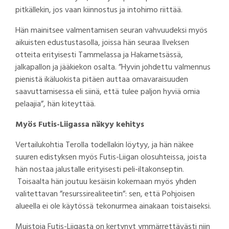
pitkällekin, jos vaan kiinnostus ja intohimo riittää.
Hän mainitsee valmentamisen seuran vahvuudeksi myös
aikuisten edustustasolla, joissa hän seuraa Ilveksen
otteita erityisesti Tammelassa ja Hakametsässä,
jalkapallon ja jääkiekon osalta. ”Hyvin johdettu valmennus
pienistä ikäluokista pitäen auttaa omavaraisuuden
saavuttamisessa eli siinä, että tulee paljon hyviä omia
pelaajia”, hän kiteyttää.
Myös Futis-Liigassa näkyy kehitys
Vertailukohtia Terolla todellakin löytyy, ja hän näkee
suuren edistyksen myös Futis-Liigan olosuhteissa, joista
hän nostaa jalustalle erityisesti peli-iltakonseptin.
Toisaalta hän joutuu kesäisin kokemaan myös yhden
valitettavan ”resurssirealiteetin”: sen, että Pohjoisen
alueella ei ole käytössä tekonurmea ainakaan toistaiseksi.
Muistoja Futis-Liigasta on kertynyt ymmärrettävästi niin