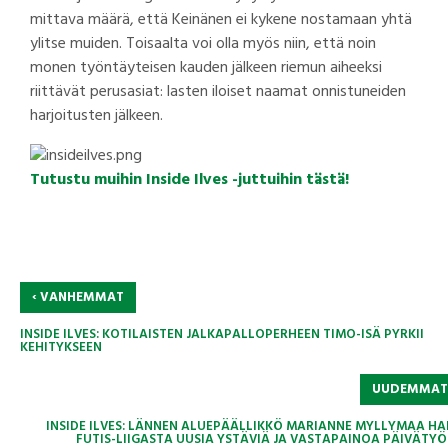
mittava määrä, että Keinänen ei kykene nostamaan yhtä
ylitse muiden. Toisaalta voi olla myös niin, että noin
monen työntäyteisen kauden jälkeen riemun aiheeksi
riittävät perusasiat: lasten iloiset naamat onnistuneiden
harjoitusten jälkeen.
Tutustu muihin Inside Ilves -juttuihin tästä!
‹
VANHEMMAT
INSIDE ILVES: KOTILAISTEN JALKAPALLOPERHEEN TIMO-ISÄ PYRKII
KEHITYKSEEN
UUDEMMA
INSIDE ILVES: LÄNNEN ALUEPÄÄLLIKKÖ MARIANNE MYLLYMAA HA
FUTIS-LIIGASTA UUSIA YSTÄVIÄ JA VASTAPAINOA PÄIVÄTYÖ