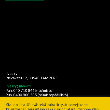
Ilves ry
Rieväkatu 12, 33540 TAMPERE
ilvesry@ilves.fi
Puh. 040 710 8466 (toimisto)
Puh. 0400 800 505 (toimistopäällikkö)
Copyright
2026
© Ilves ry. All Rights Reserved.
Sivusto käyttää evästeitä jotka liittyvät somejakoon,
Sisältöanti: Ilves ry
Ulkoasu ja etusivun grafiikat:
Juha Kurkikangas
kävijämäärien seurantaan sekä sisällön latautumisnopeuden