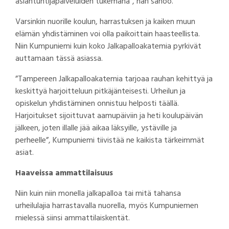
asiantuntijapalveluiden tukemana”, hän sanoo.
Varsinkin nuorille koulun, harrastuksen ja kaiken muun
elämän yhdistäminen voi olla paikoittain haasteellista.
Niin Kumpuniemi kuin koko Jalkapalloakatemia pyrkivät
auttamaan tässä asiassa.
”Tampereen Jalkapalloakatemia tarjoaa rauhan kehittyä ja
keskittyä harjoitteluun pitkäjänteisesti. Urheilun ja
opiskelun yhdistäminen onnistuu helposti täällä.
Harjoitukset sijoittuvat aamupäiviin ja heti koulupäivän
jälkeen, joten illalle jää aikaa läksyille, ystäville ja
perheelle”, Kumpuniemi tiivistää ne kaikista tärkeimmät
asiat.
Haaveissa ammattilaisuus
Niin kuin niin monella jalkapalloa tai mitä tahansa
urheilulajia harrastavalla nuorella, myös Kumpuniemen
mielessä siinsi ammattilaiskentät.