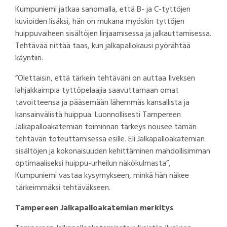
Kumpuniemi jatkaa sanomalla, että B- ja C-tyttöjen
kuvioiden lisäksi, hän on mukana myöskin tyttöjen
huippuvaiheen sisältöjen linjaamisessa ja jalkauttamisessa.
Tehtävää riittää taas, kun jalkapallokausi pyörähtää
käyntiin.
”Olettaisin, että tärkein tehtäväni on auttaa Ilveksen
lahjakkaimpia tyttöpelaajia saavuttamaan omat
tavoitteensa ja pääsemään lähemmäs kansallista ja
kansainvälistä huippua. Luonnollisesti Tampereen
Jalkapalloakatemian toiminnan tärkeys nousee tämän
tehtävän toteuttamisessa esille. Eli Jalkapalloakatemian
sisältöjen ja kokonaisuuden kehittäminen mahdollisimman
optimaaliseksi huippu-urheilun näkökulmasta”,
Kumpuniemi vastaa kysymykseen, minkä hän näkee
tärkeimmäksi tehtäväkseen.
Tampereen Jalkapalloakatemian merkitys