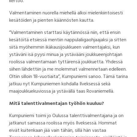
kertoo.
Valmentaminen nuorella miehellä alkoi mielenkiintoisesti
kesätöiden ja pienten käännösten kautta.
”Valmentaminen starttasi käytännössä niin, että ensin
kesätöitä etsiessä mentiin nappulaliigaohjaajaksi ja sitten
siitä myöhemmin ikäkausijoukkueen valmentajaksi, kun
ystäväni isä pyysi minua ja ystävääni joukkueenjohtajan
roolissa valmentamaan tyttärensä joukkuetta. Yhdessä
siihen lähdettiin ja me molemmat valmennetaan edelleen.
Oltiin silloin 18-vuotiaita”, Kumpuniemi sanoo. Tämä tarina
jatkuu nyt Kumpuniemen kohdalla Ilveksessä sekä
maajoukkuekuviossa ja ystävällä taas Rovaniemellä.
Mitä talenttivalmentajan työhön kuuluu?
Kumpuniemi toimi jo Oulussa talenttivalmentajana ja on
jatkanut samassa roolissa myös Ilveksessä. Hommat
eivät kuitenkaan jää vain tähän, sillä hän vastaa