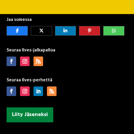
Jaa somessa
Seuraa Ilves-jalkapalloa
Seuraa Ilves-perhettä
Liity Jäseneksi