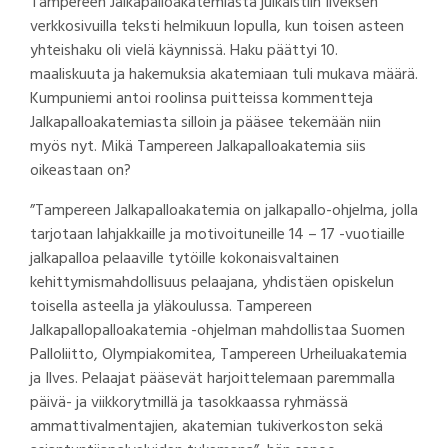
Tampereen Jalkapalloakatemiasta julkaistiin Ilveksen
verkkosivuilla teksti helmikuun lopulla, kun toisen asteen
yhteishaku oli vielä käynnissä. Haku päättyi 10.
maaliskuuta ja hakemuksia akatemiaan tuli mukava määrä.
Kumpuniemi antoi roolinsa puitteissa kommentteja
Jalkapalloakatemiasta silloin ja pääsee tekemään niin
myös nyt. Mikä Tampereen Jalkapalloakatemia siis
oikeastaan on?
”Tampereen Jalkapalloakatemia on jalkapallo-ohjelma, jolla
tarjotaan lahjakkaille ja motivoituneille 14 – 17 -vuotiaille
jalkapalloa pelaaville tytöille kokonaisvaltainen
kehittymismahdollisuus pelaajana, yhdistäen opiskelun
toisella asteella ja yläkoulussa. Tampereen
Jalkapallopalloakatemia -ohjelman mahdollistaa Suomen
Palloliitto, Olympiakomitea, Tampereen Urheiluakatemia
ja Ilves. Pelaajat pääsevät harjoittelemaan paremmalla
päivä- ja viikkorytmillä ja tasokkaassa ryhmässä
ammattivalmentajien, akatemian tukiverkoston sekä