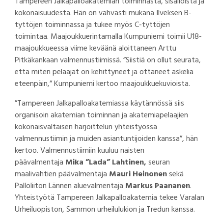
Tampereen Jalkapalloakatemian toiminnasta, sisällöistä ja
kokonaisuudesta. Hän on vahvasti mukana Ilveksen B-
tyttöjen toiminnassa ja tukee myös C-tyttöjen
toimintaa. Maajoukkuerintamalla Kumpuniemi toimii U18-
maajoukkueessa viime keväänä aloittaneen Arttu
Pitkäkankaan valmennustiimissä. ”Siistiä on ollut seurata,
että miten pelaajat on kehittyneet ja ottaneet askelia
eteenpäin,” Kumpuniemi kertoo maajoukkuekuvioista.
”Tampereen Jalkapalloakatemiassa käytännössä siis
organisoin akatemian toiminnan ja akatemiapelaajien
kokonaisvaltaisen harjoittelun yhteistyössä
valmennustiimin ja muiden asiantuntijoiden kanssa”, hän
kertoo. Valmennustiimiin kuuluu naisten
päävalmentaja
Mika ”Lada” Lahtinen,
seuran
maalivahtien päävalmentaja
Mauri Heinonen
sekä
Palloliiton Lännen aluevalmentaja
Markus Paananen
.
Yhteistyötä Tampereen Jalkapalloakatemia tekee Varalan
Urheiluopiston, Sammon urheilulukion ja Tredun kanssa.