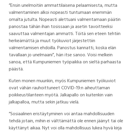
”Ensin unelmoitiin ammattilaisena pelaamisesta, mutta
valmentaminen alkoi nopeasti tuntumaan enemmän
omalta jutulta. Nopeasti alettuani valmentamaan päätin
panostaa tähän ihan tosissaan ja asetin tavoitteeksi
saavuttaa valmentajan ammatti. Töitä sen eteen tehtiin
herkeämättä ja muut työkuviot järjestettiin
valmentamisen ehdoilla. Panostus kannatti, koska elän
tavallaan jo unelmaani”, hän itse sanoo. Voisi melkein
sanoa, että Kumpuniemen työpaikka on sieltä parhaasta
päästä.
Kuten monen muunkin, myös Kumpuniemen työkuviot
ovat vähän rauhoittuneet COVID-19:n aiheuttaman
poikkeustilanteen myötä. Jalkapallo on kuitenkin vain
jalkapalloa, mutta sekin jatkuu vielä.
”Sosiaalinen eristäytyminen voi antaa mahdollisuuden
tehdä jotain, mihin ei välttämättä ole ennen jäänyt tai ole
käyttänyt aikaa. Nyt voi olla mahdollisuus lukea hyvä kirja