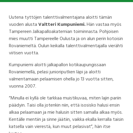
Uutena tyttöjen talenttivalmentajana aloitti tämän
vuoden alusta
Valtteri Kumpuniemi.
Hän vastaa myös
Tampereen Jalkapalloakatemian toiminnasta. Pohjoisen
mies muutti Tampereelle Oulusta ja on alun perin kotoisin
Rovaniemeltä. Oulun keikalla talenttivalmentajalla vierähti
viitisen vuotta.
Kumpuniemi aloitti jalkapallon kotikaupungissaan
Rovaniemellä, pelasi junioriputken läpi ja aloitti
valmentamaan pelaamisen ohella jo 13 vuotta sitten,
vuonna 2007.
”Minulla ei kyllä ole tarkkaa muistikuvaa, miten lajin pariin
päädyin. Taisi olla jotenkin niin, että isosisko halusi ensin
alkaa pelaamaan ja mie halusin sitten samalla alkaa myös.
Kentälle mentiin ja sinne jäätiin, vaikka ekalla kerralla taisin
katsella vain vierestä, kun muut pelasivat”, hän itse