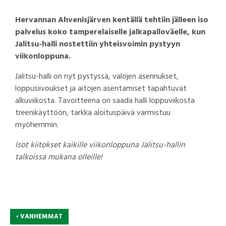
Hervannan Ahvenisjärven kentällä tehtiin jälleen iso
palvelus koko tamperelaiselle jalkapalloväelle, kun
Jalitsu-halli nostettiin yhteisvoimin pystyyn
viikonloppuna.
Jalitsu-halli on nyt pystyssä, valojen asennukset,
loppusiivoukset ja aitojen asentamiset tapahtuvat
alkuviikosta. Tavoitteena on saada halli loppuviikosta
treenikäyttöön, tarkka aloituspäivä varmistuu
myöhemmin.
Isot kiitokset kaikille viikonloppuna Jalitsu-hallin
talkoissa mukana olleille!
‹
VANHEMMAT