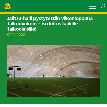
Jalitsu-halli pystytettiin viikonloppuna
talkoovoimin – iso kiitos kaikille
talkoolaisille!
04.12.2022