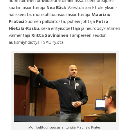
huomioiminen urheiluseuratoiminnassa. Luennoitsijoiksi
saatiin asiantuntija
Nea Bäck
Väestöliiton Et ole yksin -
hankkeesta, monikulttuurisuusasiantuntija
Maurizio
Pratesi
Suomen palloliitosta, puheenjohtaja
Petra
Hietala-Rasku
, sekä erityisopettaja ja neuropsykiatrinen
valmentaja
Riitta Savinainen
Tampereen seudun
autismiyhdistys TSAU ry:stä.
Monikulttuurisuusasiantuntija Maurizio Pratesi