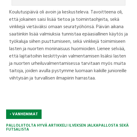
Koulutuspäivä oli avoin ja keskusteleva. Tavoitteena oli,
että jokainen saisi lisää tietoa ja toimintaohjeita, sekä
vinkkejä vietäväksi omaan seuratyöhönsä. Päivän aikana
saatiinkin lisää valmiuksia tunnistaa epäasiallinen käytös ja
työkaluja siihen puuttumiseen, sekä vinkkejä toimimiseen
lasten ja nuorten moninaisuus huomioiden. Lienee selvää,
että lajitaitoihin keskittyvän valmentamisen lisäksi lasten
ja nuorten urheiluvalmentamisessa tarvitaan myös muita
taitoja, joiden avulla pystymme luomaan kaikille junioreille
viihtyisän ja turvallisen ilmapiirin harrastaa.
‹
VANHEMMAT
PALLOLIITOLTA HYVÄ ARTIKKELI ILVEKSEN JALKAPALLOSTA SEKÄ
FUTSALISTA