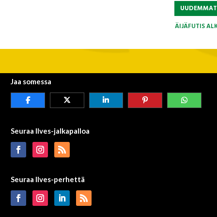
UUDEMMA
ÄIJÄFUTIS AL
Jaa somessa
Seuraa Ilves-jalkapalloa
Seuraa Ilves-perhettä