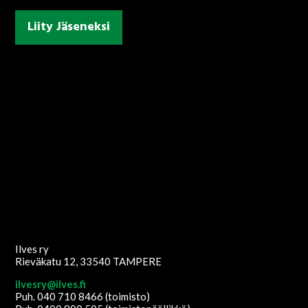
Liity Jäseneksi
Ilves ry
Rieväkatu 12, 33540 TAMPERE
ilvesry@ilves.fi
Puh. 040 710 8466 (toimisto)