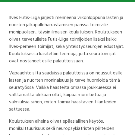
Ilves Futis-Liiga järjesti menneenä viikonloppuna lasten ja
nuorten jalkapalloharrastamisen parissa toimiville
monipuolisen, täysin ilmaisen koulutuksen. Koulutukseen
olivat tervetulleita Futis-Liiga toimijoiden lisäksi kaikki
Ilves-perheen toimijat, sekä yhteistyöseurojen edustajat.
Koulutuksessa käsiteltiin teemoja, joita seuratoimijat
ovat nostaneet esille palautteissaan.
Vapaaehtoisilta saaduissa palautteissa on noussut esille
lasten ja nuorten moninaisuus ja tarve huomioida tämä
seuratyössä. Vaikka haasteita omassa joukkueessa ei
välttämättä olekaan ollut, kaipaa moni tietoa ja
valmiuksia siihen, miten toimia haastavien tilanteiden
sattuessa.
Koulutuksen aiheina olivat epäasiallinen käytös,
monikulttuurisuus sekä neuropsykiatristen piirteiden