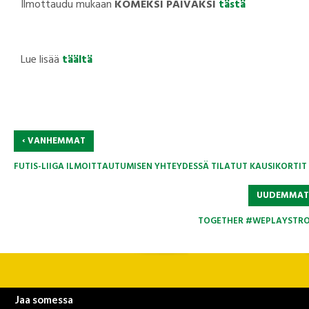
Ilmottaudu mukaan
KOMEKSI PÄIVÄKSI
tästä
Lue lisää
täältä
‹
VANHEMMAT
FUTIS-LIIGA ILMOITTAUTUMISEN YHTEYDESSÄ TILATUT KAUSIKORTIT
UUDEMMA
TOGETHER #WEPLAYSTR
Jaa somessa