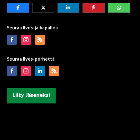
Seuraa Ilves-jalkapalloa
Seuraa Ilves-perhettä
Liity Jäseneksi