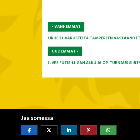
‹
VANHEMMAT
URHEILUVARUSTEITA TAMPEREEN VASTAANOTTO
›
UUDEMMAT
ILVES FUTIS-LIIGAN ALKU JA OP-TURNAUS SII
Jaa somessa