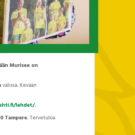
vään Murisee on
n
välissä. Kevään
ti.fi/lehdet/
.
540 Tampere
. Tervetuloa