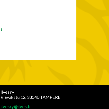
LE
Ilves ry
Rieväkatu 12, 33540 TAMPERE
ilvesry@ilves.fi