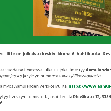
e -liite on julkaistu keskiviikkona 6. huhtikuuta. Ke
taa vuodessa ilmestyvä julkaisu, joka ilmestyy
Aamulehde
kapallojaosto
ja syksyn numerosta
Ilves jääkiekkojaosto
.
ssa myös Aamulehden verkkosivuilta:
https://www.aamuleh
öytyy Ilves ry:n toimistolta, osoitteesta
Rieväkatu 12, 33
!