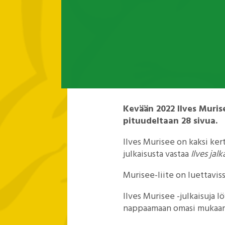
Kevään 2022 Ilves Murise
pituudeltaan 28 sivua.
Ilves Murisee on kaksi ker
julkaisusta vastaa
Ilves jal
Murisee-liite on luettavi
Ilves Murisee -julkaisuja l
nappaamaan omasi mukaan