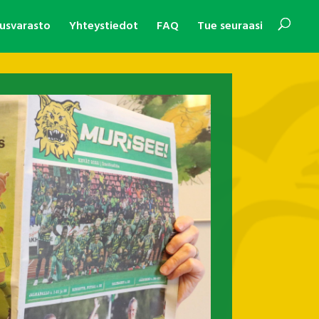
usvarasto
Yhteystiedot
FAQ
Tue seuraasi