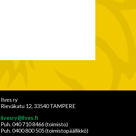
Ilves ry
Rieväkatu 12, 33540 TAMPERE
ilvesry@ilves.fi
Puh. 040 710 8466 (toimisto)
Puh. 0400 800 505 (toimistopäällikkö)