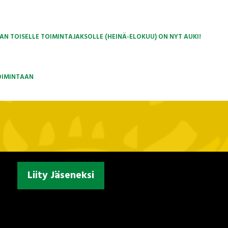
N TOISELLE TOIMINTAJAKSOLLE (HEINÄ-ELOKUU) ON NYT AUKI!
OIMINTAAN
Liity Jäseneksi