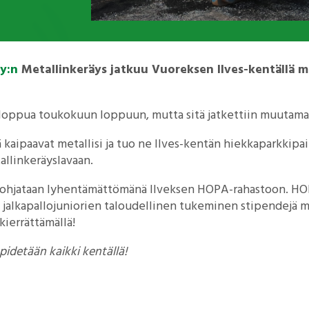
y:n
Metallinkeräys jatkuu Vuoreksen Ilves-kentällä m
 loppua toukokuun loppuun, mutta sitä jatkettiin muutamall
tä kaipaavat metallisi ja tuo ne Ilves-kentän hiekkaparkkip
llinkeräyslavaan.
 ohjataan lyhentämättömänä Ilveksen HOPA-rahastoon. HO
en jalkapallojuniorien taloudellinen tukeminen stipendejä 
 kierrättämällä!
idetään kaikki kentällä!