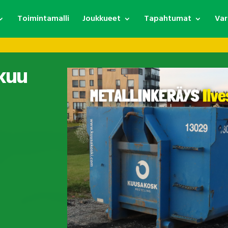
Toimintamalli
Joukkueet
Tapahtumat
Var
tkuu