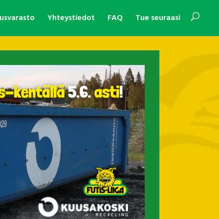
usvarasto
Yhteystiedot
FAQ
Tue seuraasi