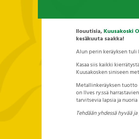
Ilouutisia,
Kuusakoski
O
kesäkuuta saakka!
Alun perin keräyksen tuli
Kasaa siis kaikki kierrätys
Kuusakosken siniseen meta
Metallinkeräyksen tuotto
on Ilves ry:ssä harrastavi
tarvitsevia lapsia ja nuoria
Tehdään yhdessä hyvää ja p