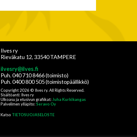
Ilves ry
Rieväkatu 12, 33540 TAMPERE
ilvesry@ilves.fi
Puh. 040 710 8466 (toimisto)
Puh. 0400 800 505 (toimistopäällikkö)
Copyright
2026
© Ilves ry. All Rights Reserved.
Sisältöanti: Ilves ry
Ulkoasu ja etusivun grafiikat:
Juha Kurkikangas
Palvelimen ylläpito:
Seravo Oy
Katso
TIETOSUOJASELOSTE