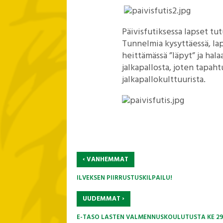
Päivisfutiksessa lapset tut
Tunnelmia kysyttäessä, la
heittämässä ”läpyt” ja hal
jalkapallosta, joten tapah
jalkapallokulttuurista.
‹
VANHEMMAT
ILVEKSEN PIIRRUSTUSKILPAILU!
›
UUDEMMAT
E-TASO LASTEN VALMENNUSKOULUTUSTA KE 29.