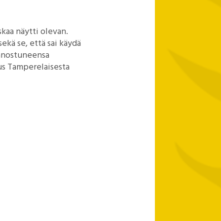
skaa näytti olevan.
kä se, että sai käydä
 innostuneensa
tus Tamperelaisesta