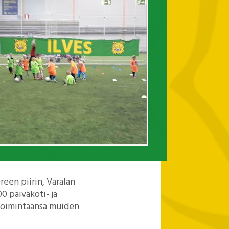
reen piirin, Varalan
0 päiväkoti- ja
ritoimintaansa muiden