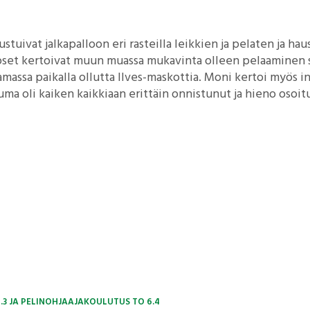
ustuivat jalkapalloon eri rasteilla leikkien ja pelaten ja hau
pset kertoivat muun muassa mukavinta olleen pelaaminen se
aamassa paikalla ollutta Ilves-maskottia. Moni kertoi myös
tuma oli kaiken kaikkiaan erittäin onnistunut ja hieno osoi
3 JA PELINOHJAAJAKOULUTUS TO 6.4