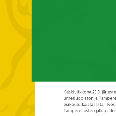
Keskiviikkona 23.3. järjest
urheiluopiston ja Tampere
esikouluikäistä lasta. Ilv
Tamperelaisten jalkapallo