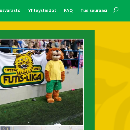
usvarasto
Yhteystiedot
FAQ
Tue seuraasi