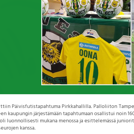
ettiin Päivisfutistapahtuma Pirkkahallilla. Palloliiton Tampe
en kaupungin järjestämään tapahtumaan osallistui noin 160
es oli luonnollisesti mukana menossa ja esittelemässä junio
seurojen kanssa.