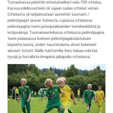
Turnauksessa pelattiin ennätykselliset reilu 700 ottelua.
Kasvua edellisvuoteen oli vajaan sadan ottelun verran.
Otteluista yli neljäänsataan aseteltiin tuomarit /
pelinohjaajat seuran toimesta. Lopuissa otteluissa
pelinohjaajina toimi juniorijoukkueiden toimihenkilöitä ja
kotijoukkoja. Tuomariasetelluissa otteluissa pelinohjaajina
toimi pääasiassa Ilveksen pelinohjaajakoulutuksen
käyneitä nuoria, joiden taustatukena olivat kokeneet
aikuiset tutorit. Näillä tukitoimilla Ilves haluaa edistää
hyvää ja turvallista ilmapiiriä jalkapallo-otteluissa.