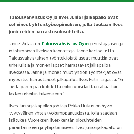
Talousvahvistus Oy ja Ilves Juniorijalkapallo ovat
solmineet yhteistyösopimuksen, jolla tuetaan Ilves
junioreiden harrastusolosuhteita.
Janne Viitala on
Talousvahvistus Oy:n
perustajajäsen ja
intohimoinen Ilveksen kannattaja. Janne kertoo, että
Talousvahvistuksen työntekijöistä useat muutkin ovat
urheilullisia ja monien lapset harrastavat jalkapalloa
Ilveksessä. Janne ja monet muut yhtiön työntekijät ovat
myös itse harrastaneet jalkapalloa Ilves Futis-Liigassa. ”En
tiedä parempaa kohdetta mihin voisi laittaa rahaa kuin
lasten urheilun tukemiseen.”
Ilves Juniorijalkapallon johtaja Pekka Huikuri on hyvin
tyytyväinen yhteistyökumppanuudesta, jolla saadaan
lisätukea Vuoreksen Ilves-kentän olosuhteiden
parantamiseen ja ylläpitämiseen. Ilves juniorijalkapallo on