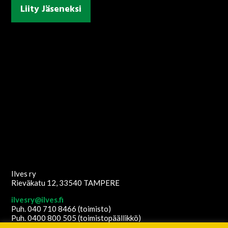
Liity Jäseneksi
Ilves ry
Rieväkatu 12, 33540 TAMPERE
ilvesry@ilves.fi
Puh. 040 710 8466 (toimisto)
Puh. 0400 800 505 (toimistopäällikkö)