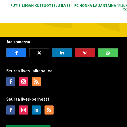
FUTIS-LIIGAN KUTSUOTTELU ILVES – FC HONKA LAUANTAINA 14.6. 
15
Jaa somessa
Seuraa Ilves-jalkapalloa
Seuraa Ilves-perhettä