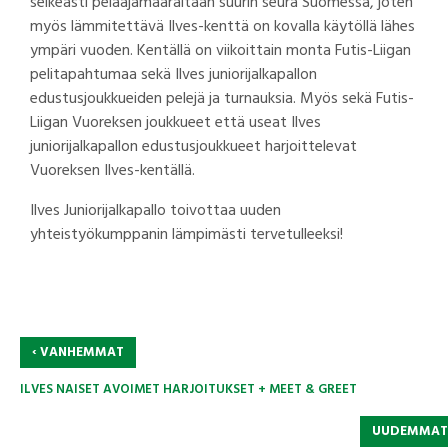
selkeästi pelaajamäärältään suurin seura Suomessa, joten
myös lämmitettävä Ilves-kenttä on kovalla käytöllä lähes
ympäri vuoden. Kentällä on viikoittain monta Futis-Liigan
pelitapahtumaa sekä Ilves juniorijalkapallon
edustusjoukkueiden pelejä ja turnauksia. Myös sekä Futis-
Liigan Vuoreksen joukkueet että useat Ilves
juniorijalkapallon edustusjoukkueet harjoittelevat
Vuoreksen Ilves-kentällä.
Ilves Juniorijalkapallo toivottaa uuden
yhteistyökumppanin lämpimästi tervetulleeksi!
‹
VANHEMMAT
ILVES NAISET AVOIMET HARJOITUKSET + MEET & GREET
UUDEMMA