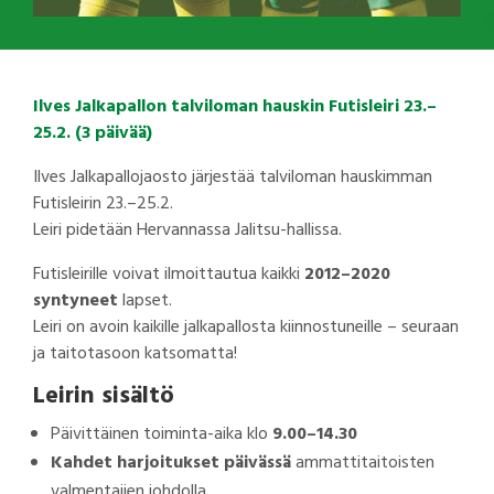
Ilves Jalkapallon talviloman hauskin Futisleiri 23.–
25.2. (3 päivää)
Ilves Jalkapallojaosto järjestää talviloman hauskimman
Futisleirin 23.–25.2.
Leiri pidetään Hervannassa Jalitsu-hallissa.
Futisleirille voivat ilmoittautua kaikki
2012–2020
syntyneet
lapset.
Leiri on avoin kaikille jalkapallosta kiinnostuneille – seuraan
ja taitotasoon katsomatta!
Leirin sisältö
Päivittäinen toiminta-aika klo
9.00–14.30
Kahdet harjoitukset päivässä
ammattitaitoisten
valmentajien johdolla