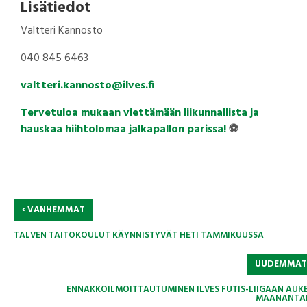
Lisätiedot
Valtteri Kannosto
040 845 6463
valtteri.kannosto@ilves.fi
Tervetuloa mukaan viettämään liikunnallista ja
hauskaa hiihtolomaa jalkapallon parissa!
⚽
‹
VANHEMMAT
TALVEN TAITOKOULUT KÄYNNISTYVÄT HETI TAMMIKUUSSA
UUDEMMA
ENNAKKOILMOITTAUTUMINEN ILVES FUTIS-LIIGAAN AUK
MAANANTA