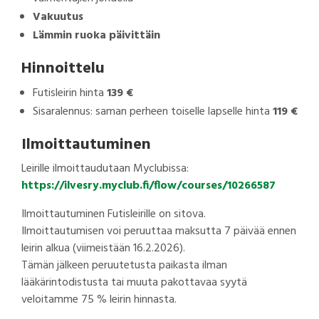
Vakuutus
Lämmin ruoka päivittäin
Hinnoittelu
Futisleirin hinta
139 €
Sisaralennus: saman perheen toiselle lapselle hinta
119 €
Ilmoittautuminen
Leirille ilmoittaudutaan Myclubissa:
https://ilvesry.myclub.fi/flow/courses/10266587
Ilmoittautuminen Futisleirille on sitova.
Ilmoittautumisen voi peruuttaa maksutta 7 päivää ennen
leirin alkua (viimeistään 16.2.2026).
Tämän jälkeen peruutetusta paikasta ilman
lääkärintodistusta tai muuta pakottavaa syytä
veloitamme 75 % leirin hinnasta.