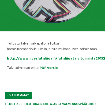
Tutustu talven jalkapallo ja Futsal
harrastusmahdollisuuksiin ja tule mukaan Ilves toimintaan.
http://www.ilvesfutisliiga.fi/futisliigatalvitoiminta2015
Talvitoiminnan esite
PDF versio
‹
VANHEMMAT
TIEDOTE: URHEILUTOIMENJOHTAJAN JA VALMENNUSPÄÄLLIKÖN