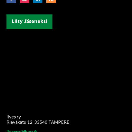
Liity Jäseneksi
Ilves ry
Rieväkatu 12, 33540 TAMPERE
ilvesry@ilves.fi