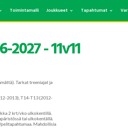
Toimintamalli
Joukkueet
Tapahtumat
Var
6-2027 - 11v11
ämättä). Tarkat treeniajat ja
(2012-2013), T14-T13 (2012-
ka 2 krt/vko ulkokentillä.
päristössä tai ulkokentällä.
elitapahtumaa. Mahdollisia