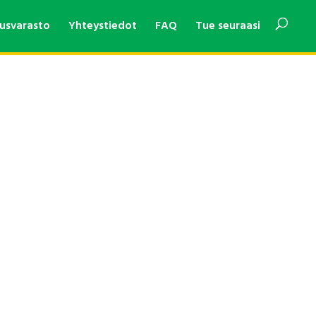
usvarasto
Yhteystiedot
FAQ
Tue seuraasi