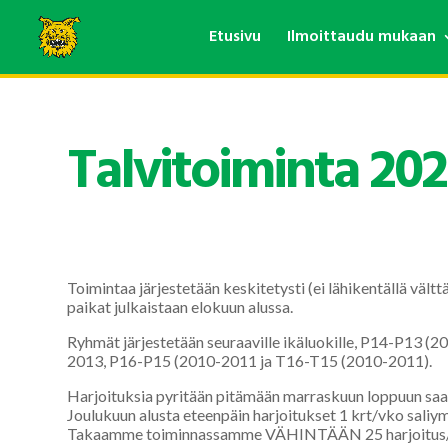
Etusivu
Ilmoittaudu mukaan
Talvitoiminta 202
Toimintaa järjestetään keskitetysti (ei lähikentällä vältt
paikat julkaistaan elokuun alussa.
Ryhmät järjestetään seuraaville ikäluokille, P14-P13 
2013, P16-P15 (2010-2011 ja T16-T15 (2010-2011).
Harjoituksia pyritään pitämään marraskuun loppuun saak
Joulukuun alusta eteenpäin harjoitukset 1 krt/vko saliym
Takaamme toiminnassamme VÄHINTÄÄN 25 harjoitus/p