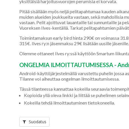
yksittäisiä harjoitusvuorojen perumisia ei korvata.
Pitää sisällään myös neljä pelitapahtumaa kauden aikan
muiden alueiden joukkueita vastaan, sekä mahdollisia m
vastaan. Pelit ajoittuvat lauantaille tai sunnuntaille ja p
Vuoreksen Ilves-kentällä. Tarkat pelitapahtumien päivät
Toimintamaksun early bird hinta 290€ on voimassa 31.8 
315€. Ilves ry:n jäsenmaksu 29€ lisätään uusille jäsenille
Olemme ottaneet Ilves ry:ssä käyttöön Smartum liikunta
ONGELMIA ILMOITTAUTUMISESSA - Andr
Android-käyttöjärjestelmällä varustettu puhelin jossa a
Tilanne voi aiheuttaa ongelman ilmoittautumisessa.
Tässä tilanteessa kannattaa kokeilla seuraavia toimenpit
Kopioida yllä oleva linkki ja liittää se puhelimen sel
Kokeilla tehdä ilmoittautuminen tietokoneella.