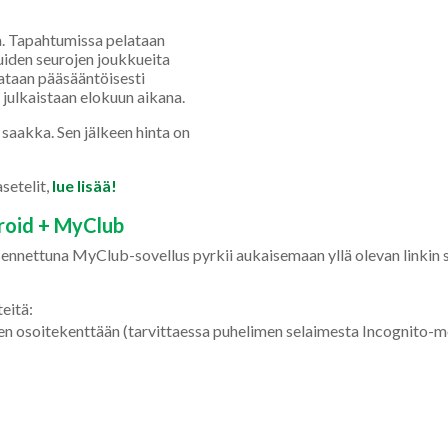
a. Tapahtumissa pelataan
uiden seurojen joukkueita
elataan pääsääntöisesti
 julkaistaan elokuun aikana.
saakka. Sen jälkeen hinta on
.
setelit,
lue lisää!
oid + MyClub
sennettuna MyClub-sovellus pyrkii aukaisemaan yllä olevan linkin 
eitä:
ainen osoitekenttään (tarvittaessa puhelimen selaimesta Incognito-m