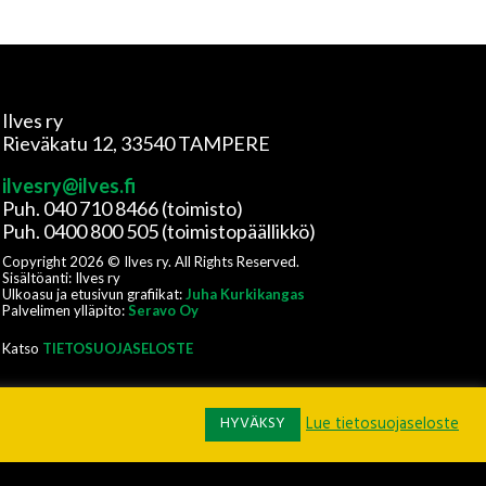
Ilves ry
Rieväkatu 12, 33540 TAMPERE
ilvesry@ilves.fi
Puh. 040 710 8466 (toimisto)
Puh. 0400 800 505 (toimistopäällikkö)
Copyright
2026
© Ilves ry. All Rights Reserved.
Sisältöanti: Ilves ry
Ulkoasu ja etusivun grafiikat:
Juha Kurkikangas
Palvelimen ylläpito:
Seravo Oy
Katso
TIETOSUOJASELOSTE
HYVÄKSY
Lue tietosuojaseloste