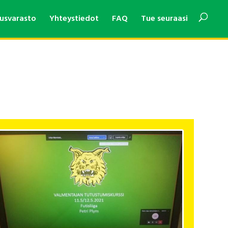
usvarasto
Yhteystiedot
FAQ
Tue seuraasi