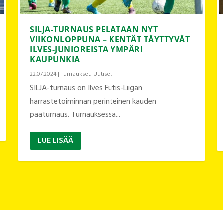
SILJA-TURNAUS PELATAAN NYT
VIIKONLOPPUNA – KENTÄT TÄYTTYVÄT
ILVES-JUNIOREISTA YMPÄRI
KAUPUNKIA
22.07.2024
|
Turnaukset
,
Uutiset
SILJA-turnaus on Ilves Futis-Liigan
harrastetoiminnan perinteinen kauden
pääturnaus. Turnauksessa...
LUE LISÄÄ