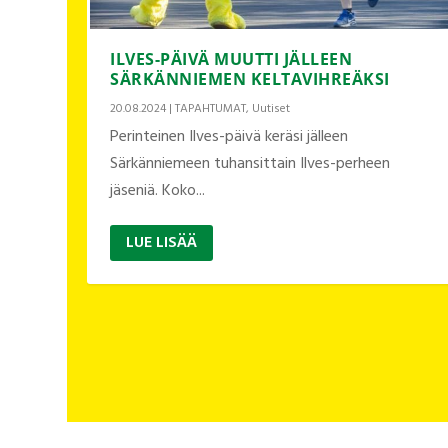
ILVES-PÄIVÄ MUUTTI JÄLLEEN
SÄRKÄNNIEMEN KELTAVIHREÄKSI
20.08.2024
|
TAPAHTUMAT
,
Uutiset
Perinteinen Ilves-päivä keräsi jälleen
Särkänniemeen tuhansittain Ilves-perheen
jäseniä. Koko...
LUE LISÄÄ