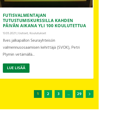
FUTISVALMENTAJAN
TUTUSTUMISKURSSILLA KAHDEN
PÄIVÄN AIKANA YLI 100 KOULUTETTUA
13.05.2021
|
Uutiset
,
Koulutukset
Ilves jalkapallon Seurayhteisön
valmennusosaamisen kehittäjä (SVOK), Petri
Plymin vetämällä...
LUE LISÄÄ
1
2
3
...
29