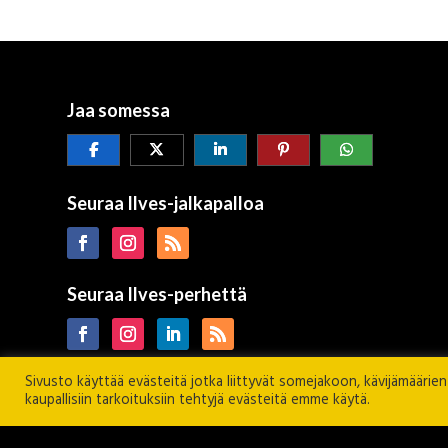
Jaa somessa
Seuraa Ilves-jalkapalloa
Seuraa Ilves-perhettä
Sivusto käyttää evästeitä jotka liittyvät somejakoon, kävijämäärie
kaupallisiin tarkoituksiin tehtyjä evästeitä emme käytä.