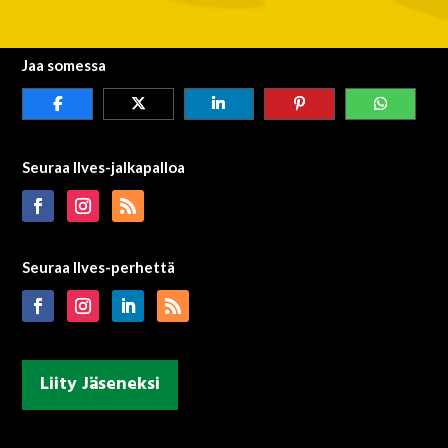
Jaa somessa
Seuraa Ilves-jalkapalloa
Seuraa Ilves-perhettä
Liity Jäseneksi