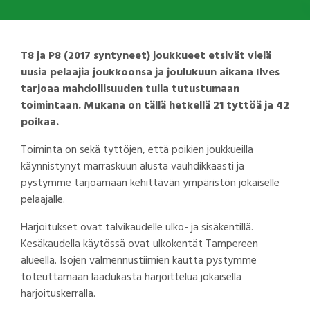
T8 ja P8 (2017 syntyneet) joukkueet etsivät vielä
uusia pelaajia joukkoonsa ja joulukuun aikana Ilves
tarjoaa mahdollisuuden tulla tutustumaan
toimintaan. Mukana on tällä hetkellä 21 tyttöä ja 42
poikaa.
Toiminta on sekä tyttöjen, että poikien joukkueilla
käynnistynyt marraskuun alusta vauhdikkaasti ja
pystymme tarjoamaan kehittävän ympäristön jokaiselle
pelaajalle.
Harjoitukset ovat talvikaudelle ulko- ja sisäkentillä.
Kesäkaudella käytössä ovat ulkokentät Tampereen
alueella. Isojen valmennustiimien kautta pystymme
toteuttamaan laadukasta harjoittelua jokaisella
harjoituskerralla.