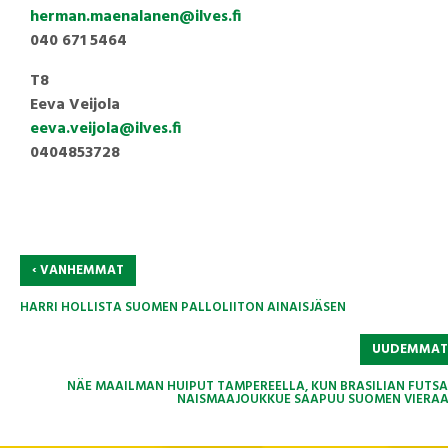
herman.maenalanen@ilves.fi
040 671 5464
T8
Eeva Veijola
eeva.veijola@ilves.fi
0404853728
‹
VANHEMMAT
HARRI HOLLISTA SUOMEN PALLOLIITON AINAISJÄSEN
UUDEMMA
NÄE MAAILMAN HUIPUT TAMPEREELLA, KUN BRASILIAN FUTSA
NAISMAAJOUKKUE SAAPUU SUOMEN VIERAA