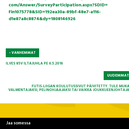
com/Answer/
SurveyParticipation.aspx?SDID=
Fin1075778&SID=192ea30a-89bf-
48e7-a116-
d1e87a8c8874&dy=
1808146926
‹
VANHEMMAT
ILVES 85V ILTAJUHLA PE 6.5.2016
UUDEMMA
FUTIS-LIIGAN KOULUTUSSIVUT PÄIVITETTY. TULE MUK
VALMENTAJAKSI, PELINOHJAAJAKSI TAI VAIKKA JOUKKUEENJOHTAJA
Jaa somessa