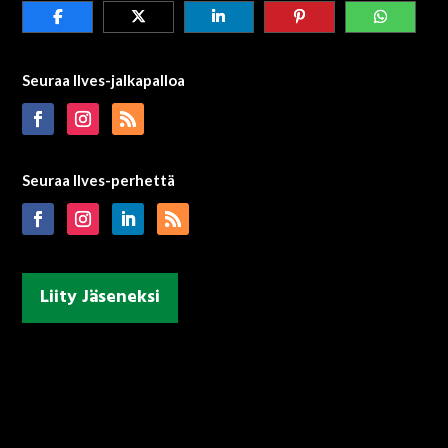
Seuraa Ilves-jalkapalloa
Seuraa Ilves-perhettä
Liity Jäseneksi