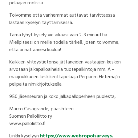
pelaajan roolissa.
Toivomme että vanhemmat auttavat tarvittaessa
lastaan kyselyn täyttämisessä.
Tämä lyhyt kysely vie aikaasi vain 2-3 minuuttia.
Mielipiteesi on meille todella tärkeä, joten toivomme,
että annat äänesi kuulua!
Kaikkien yhteystietonsa jättäneiden vastaajien kesken
arvotaan jalkapalloaiheisia tuotepalkintoja mm. A –
maajoukkueen keskikenttäpelaaja Perparim Hetemaj’n
pelipaita nimikirjoituksella.
950 jäsenseuran ja koko jalkapalloperheen puolesta,
Marco Casagrande, pääsihteeri
Suomen Palloliitto ry
www.palloliitto.fi
Linkki kyselyyn
https://www.webropolsurveys.