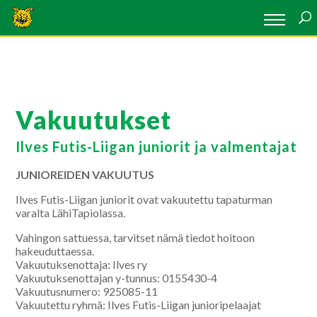
Vakuutukset
Ilves Futis-Liigan juniorit ja valmentajat
JUNIOREIDEN VAKUUTUS
Ilves Futis-Liigan juniorit ovat vakuutettu tapaturman
varalta LähiTapiolassa.
Vahingon sattuessa, tarvitset nämä tiedot hoitoon
hakeuduttaessa.
Vakuutuksenottaja: Ilves ry
Vakuutuksenottajan y-tunnus: 0155430-4
Vakuutusnumero: 925085-11
Vakuutettu ryhmä: Ilves Futis-Liigan junioripelaajat