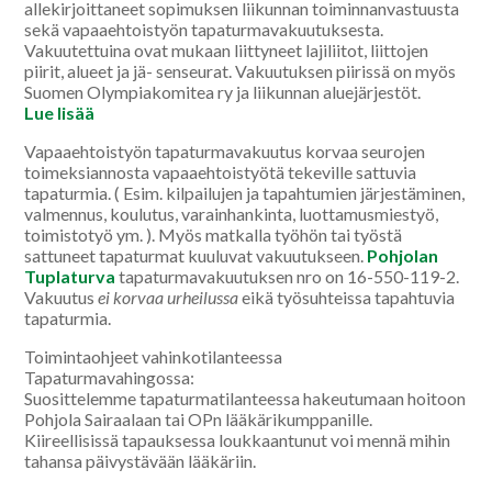
allekirjoittaneet sopimuksen liikunnan toiminnanvastuusta
sekä vapaaehtoistyön tapaturmavakuutuksesta.
Vakuutettuina ovat mukaan liittyneet lajiliitot, liittojen
piirit, alueet ja jä- senseurat. Vakuutuksen piirissä on myös
Suomen Olympiakomitea ry ja liikunnan aluejärjestöt.
Lue lisää
Vapaaehtoistyön tapaturmavakuutus korvaa seurojen
toimeksiannosta vapaaehtoistyötä tekeville sattuvia
tapaturmia. ( Esim. kilpailujen ja tapahtumien järjestäminen,
valmennus, koulutus, varainhankinta, luottamusmiestyö,
toimistotyö ym. ). Myös matkalla työhön tai työstä
sattuneet tapaturmat kuuluvat vakuutukseen.
Pohjolan
Tuplaturva
tapaturmavakuutuksen nro on 16-550-119-2.
Vakuutus
ei korvaa urheilussa
eikä työsuhteissa tapahtuvia
tapaturmia.
Toimintaohjeet vahinkotilanteessa
Tapaturmavahingossa:
Suosittelemme tapaturmatilanteessa hakeutumaan hoitoon
Pohjola Sairaalaan tai OPn lääkärikumppanille.
Kiireellisissä tapauksessa loukkaantunut voi mennä mihin
tahansa päivystävään lääkäriin.