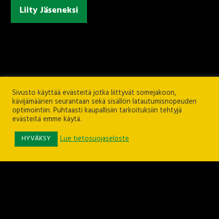
Liity Jäseneksi
Sivusto käyttää evästeitä jotka liittyvät somejakoon,
kävijämäärien seurantaan sekä sisällön latautumisnopeuden
optimointiin. Puhtaasti kaupallisiin tarkoituksiin tehtyjä
evästeitä emme käytä.
HYVÄKSY
Lue tietosuojaseloste
Ilves ry
Rieväkatu 12, 33540 TAMPERE
ilvesry@ilves.fi
Puh. 040 710 8466 (toimisto)
Puh. 0400 800 505 (toimistopäällikkö)