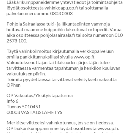
Lääkärikumppaneidemme yhteystiedot ja toimintaohjeita
löydät osoitteesta vahinkoapu.op.fi tai soittamalla
palvelunumeroomme 0303 0303.
Pohjola Sairaalassa tuki- ja liikuntaelinten vammoja
hoitavat maamme huippuihin lukeutuvat ortopedit. Varaa
aika osoitteessa pohjolasairaala.fi tai soita numeroon 010
2578 100.
Täytä vahinkoilmoitus kirjautumalla verkkopalveluun
omilla pankkitunnuksillasi sivulla www.op.fi.
Vakuutuksenottajan tai tilaisuuden järjestäjän tulee
tarvittaessa varmentaa tapahtuman ja henkilön kuuluvan
vakuutuksen piiriin.
Toimita pyydettäessä tarvittavat selvitykset maksutta
OPhen
OP Vakuutus/Yksityistapaturma
Info 6
Tunnus 5010451
00003 VASTAUSLÄHETYS
Merkitse viitteeksi vahinkotunnus, jos se on tiedossa.
OP lääkärikumppanimme löydät osoitteesta www.op.fi.