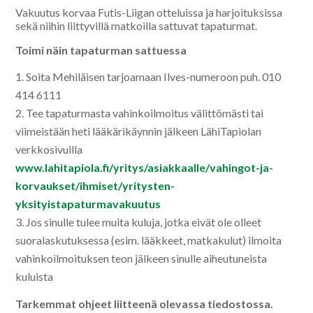
Vakuutus korvaa Futis-Liigan otteluissa ja harjoituksissa
sekä niihin liittyvillä matkoilla sattuvat tapaturmat.
Toimi näin tapaturman sattuessa
Soita Mehiläisen tarjoamaan Ilves-numeroon puh. 010
414 6111
Tee tapaturmasta vahinkoilmoitus välittömästi tai
viimeistään heti lääkärikäynnin jälkeen LähiTapiolan
verkkosivuilla
www.lahitapiola.fi/yritys/asiakkaalle/vahingot-ja-
korvaukset/ihmiset/yritysten-
yksityistapaturmavakuutus
Jos sinulle tulee muita kuluja, jotka eivät ole olleet
suoralaskutuksessa (esim. lääkkeet, matkakulut) ilmoita
vahinkoilmoituksen teon jälkeen sinulle aiheutuneista
kuluista
Tarkemmat ohjeet liitteenä olevassa tiedostossa.