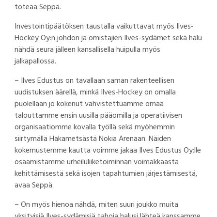
toteaa Seppä.
Investointipäätöksen taustalla vaikuttavat myös Ilves-
Hockey Oy:n johdon ja omistajien Ilves-sydämet sekä halu
nähdä seura jälleen kansallisella huipulla myös
jalkapallossa.
– Ilves Edustus on tavallaan saman rakenteellisen
uudistuksen äärellä, minkä Ilves-Hockey on omalla
puolellaan jo kokenut vahvistettuamme omaa
talouttamme ensin uusilla pääomilla ja operatiivisen
organisaatiomme kovalla työllä sekä myöhemmin
siirtymällä Hakametsästä Nokia Arenaan. Näiden
kokemustemme kautta voimme jakaa Ilves Edustus Oy:lle
osaamistamme urheiluliiketoiminnan voimakkaasta
kehittämisestä sekä isojen tapahtumien järjestämisestä,
avaa Seppä.
– On myös hienoa nähdä, miten suuri joukko muita
yksityisiä Ilves-sydämisiä tahoja halusi lähteä kanssamme