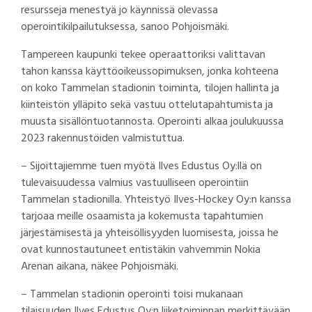
resursseja menestyä jo käynnissä olevassa
operointikilpailutuksessa, sanoo Pohjoismäki.
Tampereen kaupunki tekee operaattoriksi valittavan
tahon kanssa käyttöoikeussopimuksen, jonka kohteena
on koko Tammelan stadionin toiminta, tilojen hallinta ja
kiinteistön ylläpito sekä vastuu ottelutapahtumista ja
muusta sisällöntuotannosta. Operointi alkaa joulukuussa
2023 rakennustöiden valmistuttua.
– Sijoittajiemme tuen myötä Ilves Edustus Oy:llä on
tulevaisuudessa valmius vastuulliseen operointiin
Tammelan stadionilla. Yhteistyö Ilves-Hockey Oy:n kanssa
tarjoaa meille osaamista ja kokemusta tapahtumien
järjestämisestä ja yhteisöllisyyden luomisesta, joissa he
ovat kunnostautuneet entistäkin vahvemmin Nokia
Arenan aikana, näkee Pohjoismäki.
– Tammelan stadionin operointi toisi mukanaan
tilaisuuden Ilves Edustus Oy:n liiketoiminnan merkittävään