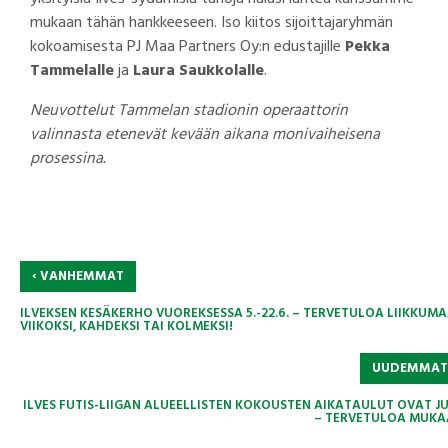
mukaan tähän hankkeeseen. Iso kiitos sijoittajaryhmän
kokoamisesta PJ Maa Partners Oy:n edustajille
Pekka
Tammelalle
ja
Laura Saukkolalle
.
Neuvottelut Tammelan stadionin operaattorin
valinnasta etenevät kevään aikana monivaiheisena
prosessina.
‹
VANHEMMAT
ILVEKSEN KESÄKERHO VUOREKSESSA 5.-22.6. – TERVETULOA LIIKKUM
VIIKOKSI, KAHDEKSI TAI KOLMEKSI!
UUDEMMA
ILVES FUTIS-LIIGAN ALUEELLISTEN KOKOUSTEN AIKATAULUT OVAT JU
– TERVETULOA MUKA