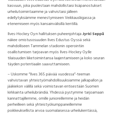
kasvuun, joka puolestaan mahdollistaisi lisäpanostukset
urheilutoimintaamme ja vahvistaisi jälleen
edellytyksiämme menestymiseen Veikkausliigassa ja
etenemiseen myös kansainvälisillä kentillä.
Ilves-Hockey Oy:n hallituksen puheenjohtaja
Jyrki Seppä
näkee omistusosuuden Ilves Edustus Oy:ssä sekä
mahdolliseen Tammelan stadionin operointiin
osallistumisen tarjoavan myös Ilves-Hockey Oy:lle
tilaisuuden liiketoimintansa laajentamiseen ja koko seuran
täyden potentiaalin saavuttamiseen.
– Uskomme ”Ilves 365 päivää vuodessa”-teeman
vahvistavan yhteistyömahdollisuuksiamme jalkapallon ja
jääkiekon välillä sekä voimistavan entisestään Suomen
kirkkainta urheilubrändiä. Yhdessä pystymme tarjoamaan
kannattajillemme, omille junioreillemme ja heidän
perheilleen sekä yhteistyökumppaneillemme
poikkeuksellista arvoa suomalaisessa urheilukentässä,