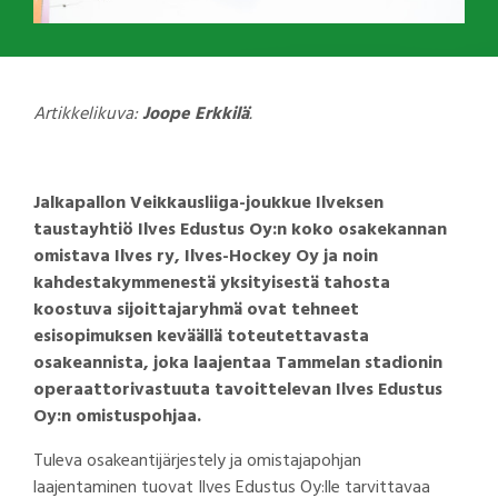
Artikkelikuva:
Joope Erkkilä
.
Jalkapallon Veikkausliiga-joukkue Ilveksen
taustayhtiö Ilves Edustus Oy:n koko osakekannan
omistava Ilves ry, Ilves-Hockey Oy ja noin
kahdestakymmenestä yksityisestä tahosta
koostuva sijoittajaryhmä ovat tehneet
esisopimuksen keväällä toteutettavasta
osakeannista, joka laajentaa Tammelan stadionin
operaattorivastuuta tavoittelevan Ilves Edustus
Oy:n omistuspohjaa.
Tuleva osakeantijärjestely ja omistajapohjan
laajentaminen tuovat Ilves Edustus Oy:lle tarvittavaa