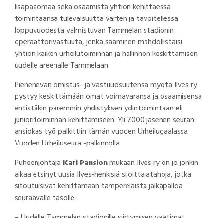
lisäpääomaa sekä osaamista yhtiön kehittäessä
toimintaansa tulevaisuutta varten ja tavoitellessa
loppuvuodesta valmistuvan Tammelan stadionin
operaattorivastuuta, jonka saaminen mahdollistaisi
yhtiön kaiken urheilutoiminnan ja hallinnon keskittämisen
uudelle areenalle Tammelaan.
Pienenevän omistus- ja vastuuosuutensa myötä Ilves ry
pystyy keskittämään omat voimavaransa ja osaamisensa
entistäkin paremmin yhdistyksen ydintoimintaan eli
junioritoiminnan kehittämiseen. Yli 7000 jäsenen seuran
ansiokas työ palkittiin tämän vuoden Urheilugaalassa
Vuoden Urheiluseura -palkinnolla.
Puheenjohtaja
Kari Pansion
mukaan Ilves ry on jo jonkin
aikaa etsinyt uusia Ilves-henkisiä sijoittajatahoja, jotka
sitoutuisivat kehittämään tamperelaista jalkapalloa
seuraavalle tasolle.
– Uudelle Tammelan stadionille siirtymisen vaatimat