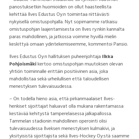
panostuksetkin huomioiden on ollut haasteellista
kehittää Ilves Edustus Oy:n toimintaa riittävästi
nykyisellä omistuspohjalla. Nyt sopimamme ratkaisu
omistuspohjan laajentamisesta on Ilves ry:nkin kannalta
paras mahdollinen, ja jatkossa voimme hyvillä mielin
keskittyä omaan ydintekemiseemme, kommentoi Pansio.
Ilves Edustus Oy:n hallituksen puheenjohtaja
Ilkka
Pohjoismäki
kertoo omistuspohjan muutoksen olevan
yhtiön toiminnalle erittäin positiivinen asia, joka
mahdollistaa sekä urheilullisen että taloudellisen
menestyksen tulevaisuudessa.
– On todella hieno asia, että pirkanmaalaiset Ilves-
henkiset sijoittajat haluavat olla mukana rakentamassa
kestävää kehitystä tamperelaisessa jalkapallossa.
Tammelan stadionin mahdollinen operointi olisi
tulevaisuudessa Ilveksen menestyksen kulmakivi, ja
yksityisistä sijoittajista sekä Ilves-Hockey Oy:stä saamme