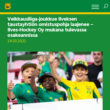
Veikkausliiga-joukkue Ilveksen
taustayhtiön omistuspohja laajenee –
Ilves-Hockey Oy mukana tulevassa
osakeannissa
24.03.2023