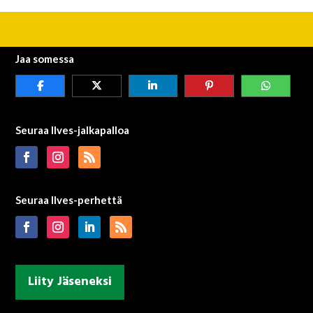
Jaa somessa
Seuraa Ilves-jalkapalloa
Seuraa Ilves-perhettä
Liity Jäseneksi