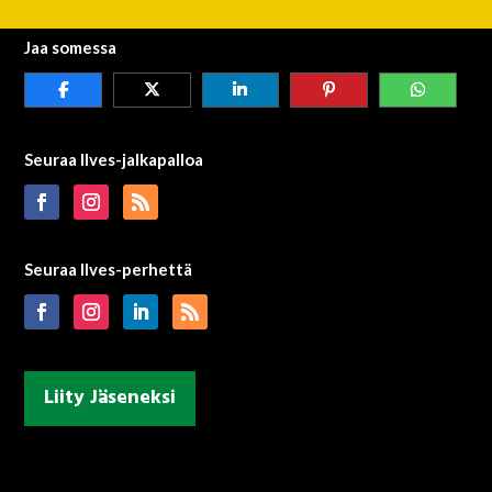
Jaa somessa
Seuraa Ilves-jalkapalloa
Seuraa Ilves-perhettä
Liity Jäseneksi