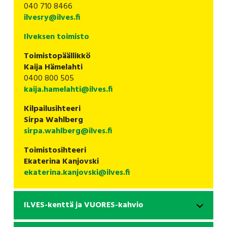
040 710 8466
ilvesry@ilves.fi
Ilveksen toimisto
Toimistopäällikkö
Kaija Hämelahti
0400 800 505
kaija.hamelahti@ilves.fi
Kilpailusihteeri
Sirpa Wahlberg
sirpa.wahlberg@ilves.fi
Toimistosihteeri
Ekaterina Kanjovski
ekaterina.kanjovski@ilves.fi
ILVES-kenttä ja VUORES-kahvio