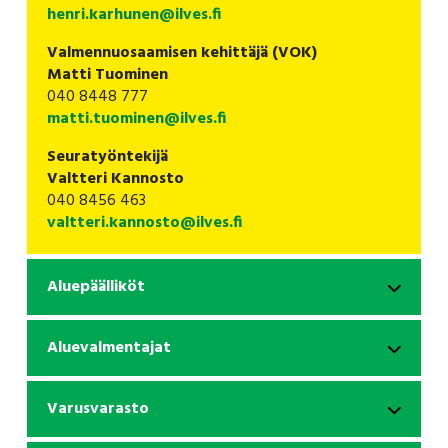
henri.karhunen@ilves.fi
Valmennuosaamisen kehittäjä (VOK)
Matti Tuominen
040 8448 777
matti.tuominen@ilves.fi
Seuratyöntekijä
Valtteri Kannosto
040 8456 463
valtteri.kannosto@ilves.fi
Aluepäälliköt
Aluevalmentajat
Varusvarasto