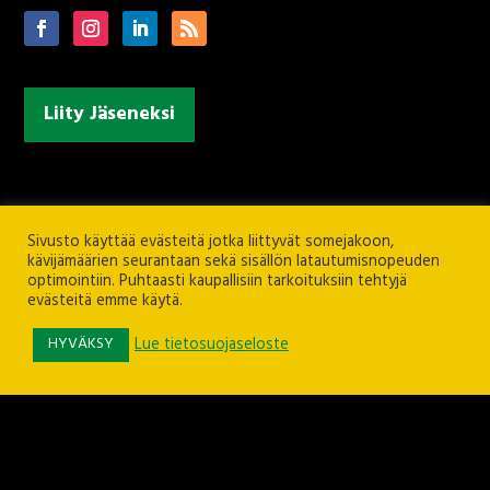
Liity Jäseneksi
Sivusto käyttää evästeitä jotka liittyvät somejakoon,
kävijämäärien seurantaan sekä sisällön latautumisnopeuden
optimointiin. Puhtaasti kaupallisiin tarkoituksiin tehtyjä
evästeitä emme käytä.
HYVÄKSY
Lue tietosuojaseloste
Ilves ry
Rieväkatu 12, 33540 TAMPERE