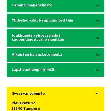
Tapahtumahenkilöstö
Yhdyshenkilöt kaupunginosittain
Joukkueiden yhteystiedot
kaupunginosittain/alueittain
Aikuisten harrastetoiminta
Lapsi-vanhempi ryhmät
Ilves ry:n toimisto
Rieväkatu 12
33540 Tampere