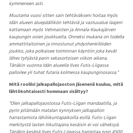
kymmeneen asti.
Muutama vuosi sitten sain tehtäväkseni hoitaa myös
Idän alueen aluepäällikön tehtäviä ja vastuualue laajeni
kattamaan myös Vehmaisten ja Annala-Kaukajärven
kaupungin osien joukkueita. Onneksi mukana on todella
ammattitaitoinen ja innostunut yhdyshenkilöiden
joukko, joka polkaisee toiminnan käyntiin joka kevät
lähes tyhjästä parin sekasortoisen viikon aikana.
Tänäkin vuonna Idän alueella Ilves Futis-Liigassa
palloilee yli tuhat futaria kolmessa kaupunginosassa.”
Mitä rooliisi jalkapallojaoston jäsenenä kuuluu, mitä
lähtökohtaisesti hommaan sisältyy?
”Olen jalkapallojaostossa Futis-Liigan mandaatilla, ja
pyrin pitämään matalan kynnyksen jalkapallon
harrastamista lähiliikuntapaikoilla esillä. Futis-Liigan
merkitystä lasten liikuttajana kesäisin ei voi väheksyä.
Tänäkin kesänä Ilves Futis-Liigassa harrastaa noin 4500