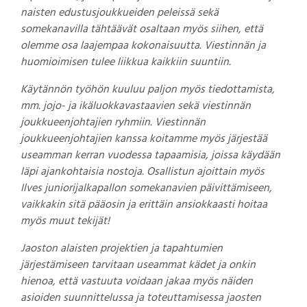
naisten edustusjoukkueiden peleissä sekä
somekanavilla tähtäävät osaltaan myös siihen, että
olemme osa laajempaa kokonaisuutta. Viestinnän ja
huomioimisen tulee liikkua kaikkiin suuntiin.
Käytännön työhön kuuluu paljon myös tiedottamista,
mm. jojo- ja ikäluokkavastaavien sekä viestinnän
joukkueenjohtajien ryhmiin. Viestinnän
joukkueenjohtajien kanssa koitamme myös järjestää
useamman kerran vuodessa tapaamisia, joissa käydään
läpi ajankohtaisia nostoja. Osallistun ajoittain myös
Ilves juniorijalkapallon somekanavien päivittämiseen,
vaikkakin sitä pääosin ja erittäin ansiokkaasti hoitaa
myös muut tekijät!
Jaoston alaisten projektien ja tapahtumien
järjestämiseen tarvitaan useammat kädet ja onkin
hienoa, että vastuuta voidaan jakaa myös näiden
asioiden suunnittelussa ja toteuttamisessa jaosten