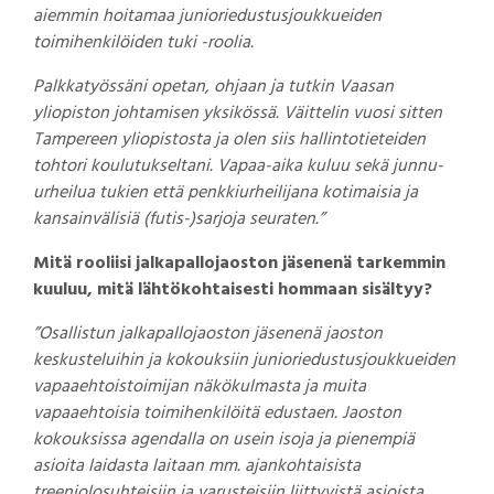
aiemmin hoitamaa junioriedustusjoukkueiden
toimihenkilöiden tuki -roolia.
Palkkatyössäni opetan, ohjaan ja tutkin Vaasan
yliopiston johtamisen yksikössä. Väittelin vuosi sitten
Tampereen yliopistosta ja olen siis hallintotieteiden
tohtori koulutukseltani. Vapaa-aika kuluu sekä junnu-
urheilua tukien että penkkiurheilijana kotimaisia ja
kansainvälisiä (futis-)sarjoja seuraten.”
Mitä rooliisi jalkapallojaoston jäsenenä tarkemmin
kuuluu, mitä lähtökohtaisesti hommaan sisältyy?
”Osallistun jalkapallojaoston jäsenenä jaoston
keskusteluihin ja kokouksiin junioriedustusjoukkueiden
vapaaehtoistoimijan näkökulmasta ja muita
vapaaehtoisia toimihenkilöitä edustaen. Jaoston
kokouksissa agendalla on usein isoja ja pienempiä
asioita laidasta laitaan mm. ajankohtaisista
treeniolosuhteisiin ja varusteisiin liittyvistä asioista,