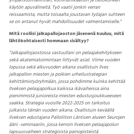
ympäristönhallinnan, kommunikaation ja tietokoneen
käytön apuvälineitä. Työ vaatii jonkin verran
reissaamista, mutta toisaalta joustavan työajan suhteen
se on antanut hyvät mahdollisuudet valmentamiselle.”
Mitä rooliisi jalkapallojaoston jäsenenä kuuluu, mitä
lähtökohtaisesti hommaan sisältyy?
”Jalkapallojaostossa vastuullani on pelaajakehitykseen
sekä akatemiatoimintaan liittyvät asiat. Viime vuoden
lopussa sekä alkuvuoden aikana osallistuin Ilves
jalkapallon miesten ja poikien urheilustrategian
kehittämistyöryhmään, jossa pohdimme kuinka kehittää
Ilveksen pelaajapolkua kaikissa ikävaiheissa aina
pienimmistä junioreista miesten edustusjoukkueeseen
saakka. Strategia vuosille 2022-2025 on tarkoitus
julkaista tämän vuoden aikana. Osallistuin keväällä
Ilveksen edustajana Palloliiton Läntisen alueen Seurojen
ääni -seminaariin, jossa kerroin Ilveksen pelaajapolun
lapsuusvaiheen strategisista painopisteistä.