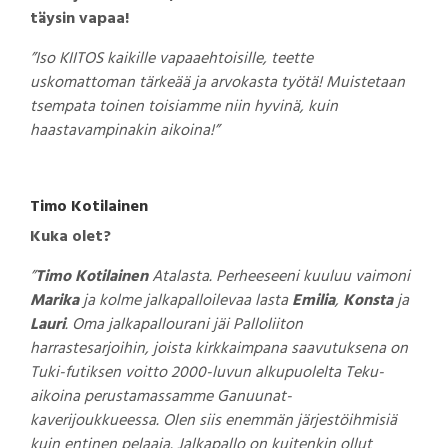
täysin vapaa!
”Iso KIITOS kaikille vapaaehtoisille, teette
uskomattoman tärkeää ja arvokasta työtä! Muistetaan
tsempata toinen toisiamme niin hyvinä, kuin
haastavampinakin aikoina!”
Timo Kotilainen
Kuka olet?
”
Timo
Kotilainen
Atalasta. Perheeseeni kuuluu vaimoni
Marika
ja kolme jalkapalloilevaa lasta
Emilia
,
Konsta
ja
Lauri
. Oma jalkapallourani jäi Palloliiton
harrastesarjoihin, joista kirkkaimpana saavutuksena on
Tuki-futiksen voitto 2000-luvun alkupuolelta Teku-
aikoina perustamassamme Ganuunat-
kaverijoukkueessa. Olen siis enemmän järjestöihmisiä
kuin entinen pelaaja. Jalkapallo on kuitenkin ollut