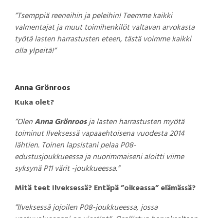
”Tsemppiä reeneihin ja peleihin! Teemme kaikki
valmentajat ja muut toimihenkilöt valtavan arvokasta
työtä lasten harrastusten eteen, tästä voimme kaikki
olla ylpeitä!”
Anna Grönroos
Kuka olet?
”Olen
Anna Grönroos
ja lasten harrastusten myötä
toiminut Ilveksessä vapaaehtoisena vuodesta 2014
lähtien. Toinen lapsistani pelaa P08-
edustusjoukkueessa ja nuorimmaiseni aloitti viime
syksynä P11 värit -joukkueessa.”
Mitä teet Ilveksessä? Entäpä ”oikeassa” elämässä?
”Ilveksessä jojoilen P08-joukkueessa, jossa