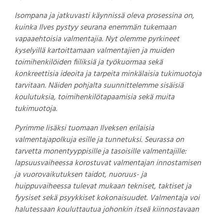
Isompana ja jatkuvasti käynnissä oleva prosessina on,
kuinka Ilves pystyy seurana enemmän tukemaan
vapaaehtoisia valmentajia. Nyt olemme pyrkineet
kyselyillä kartoittamaan valmentajien ja muiden
toimihenkilöiden fiiliksiä ja työkuormaa sekä
konkreettisia ideoita ja tarpeita minkälaisia tukimuotoja
tarvitaan. Näiden pohjalta suunnittelemme sisäisiä
koulutuksia, toimihenkilötapaamisia sekä muita
tukimuotoja.
Pyrimme lisäksi tuomaan Ilveksen erilaisia
valmentajapolkuja esille ja tunnetuksi. Seurassa on
tarvetta monentyyppisille ja tasoisille valmentajille:
lapsuusvaiheessa korostuvat valmentajan innostamisen
ja vuorovaikutuksen taidot, nuoruus- ja
huippuvaiheessa tulevat mukaan tekniset, taktiset ja
fyysiset sekä psyykkiset kokonaisuudet. Valmentaja voi
halutessaan kouluttautua johonkin itseä kiinnostavaan