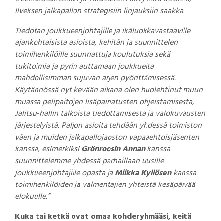
Ilveksen jalkapallon strategisiin linjauksiin saakka.
Tiedotan joukkueenjohtajille ja ikäluokkavastaaville
ajankohtaisista asioista, kehitän ja suunnittelen
toimihenkilöille suunnattuja koulutuksia sekä
tukitoimia ja pyrin auttamaan joukkueita
mahdollisimman sujuvan arjen pyörittämisessä
.
Käytännössä nyt kevään aikana olen huolehtinut muun
muassa pelipaitojen lisäpainatusten ohjeistamisesta,
Jalitsu-hallin talkoista tiedottamisesta ja valokuvausten
järjestelyistä. Paljon asioita tehdään yhdessä toimiston
väen ja muiden jalkapallojaoston vapaaehtoisjäsenten
kanssa, esimerkiksi
Grönroosin Annan
kanssa
suunnittelemme yhdessä parhaillaan uusille
joukkueenjohtajille opasta ja
Miikka Kyllösen
kanssa
toimihenkilöiden ja valmentajien yhteistä kesäpäivää
elokuulle.”
Kuka tai ketkä ovat omaa kohderyhmääsi, keitä