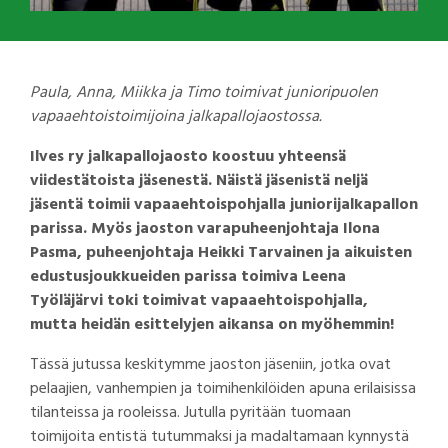
Paula, Anna, Miikka ja Timo toimivat junioripuolen
vapaaehtoistoimijoina jalkapallojaostossa.
Ilves ry jalkapallojaosto koostuu yhteensä
viidestätoista jäsenestä. Näistä jäsenistä neljä
jäsentä toimii vapaaehtoispohjalla juniorijalkapallon
parissa. Myös jaoston varapuheenjohtaja Ilona
Pasma, puheenjohtaja Heikki Tarvainen ja aikuisten
edustusjoukkueiden parissa toimiva Leena
Työläjärvi toki toimivat vapaaehtoispohjalla,
mutta heidän esittelyjen aikansa on myöhemmin!
Tässä jutussa keskitymme jaoston jäseniin, jotka ovat
pelaajien, vanhempien ja toimihenkilöiden apuna erilaisissa
tilanteissa ja rooleissa. Jutulla pyritään tuomaan
toimijoita entistä tutummaksi ja madaltamaan kynnystä