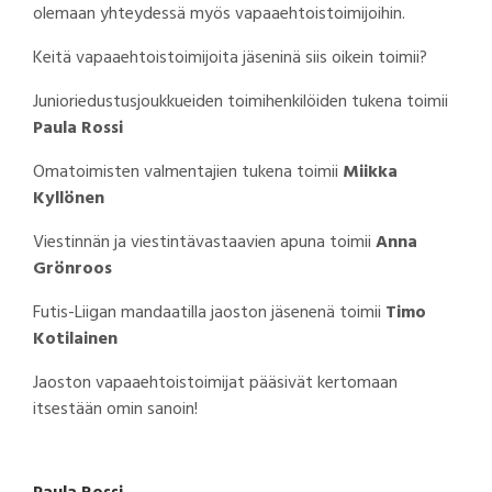
olemaan yhteydessä myös vapaaehtoistoimijoihin.
Keitä vapaaehtoistoimijoita jäseninä siis oikein toimii?
Junioriedustusjoukkueiden toimihenkilöiden tukena toimii
Paula Rossi
Omatoimisten valmentajien tukena toimii
Miikka
Kyllönen
Viestinnän ja viestintävastaavien apuna toimii
Anna
Grönroos
Futis-Liigan mandaatilla jaoston jäsenenä toimii
Timo
Kotilainen
Jaoston vapaaehtoistoimijat pääsivät kertomaan
itsestään omin sanoin!