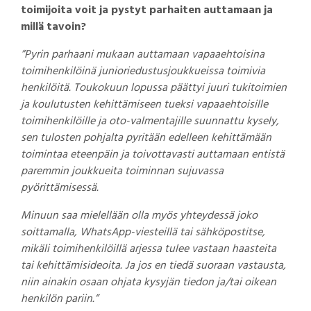
toimijoita voit ja pystyt parhaiten auttamaan ja
millä tavoin?
”Pyrin parhaani mukaan auttamaan vapaaehtoisina
toimihenkilöinä junioriedustusjoukkueissa toimivia
henkilöitä. Toukokuun lopussa päättyi juuri tukitoimien
ja koulutusten kehittämiseen tueksi vapaaehtoisille
toimihenkilöille ja oto-valmentajille suunnattu kysely,
sen tulosten pohjalta pyritään edelleen kehittämään
toimintaa eteenpäin ja toivottavasti auttamaan entistä
paremmin joukkueita toiminnan sujuvassa
pyörittämisessä.
Minuun saa mielellään olla myös yhteydessä joko
soittamalla, WhatsApp-viesteillä tai sähköpostitse,
mikäli toimihenkilöillä arjessa tulee vastaan haasteita
tai kehittämisideoita. Ja jos en tiedä suoraan vastausta,
niin ainakin osaan ohjata kysyjän tiedon ja/tai oikean
henkilön pariin.”