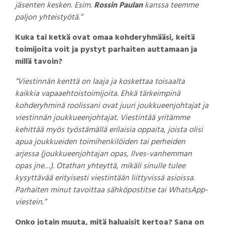
jäsenten kesken. Esim.
Rossin Paulan
kanssa teemme
paljon yhteistyötä.”
Kuka tai ketkä ovat omaa kohderyhmääsi, keitä
toimijoita voit ja pystyt parhaiten auttamaan ja
millä tavoin?
”Viestinnän kenttä on laaja ja koskettaa toisaalta
kaikkia vapaaehtoistoimijoita. Ehkä tärkeimpinä
kohderyhminä roolissani ovat juuri joukkueenjohtajat ja
viestinnän joukkueenjohtajat. Viestintää yritämme
kehittää myös työstämällä erilaisia oppaita, joista olisi
apua joukkueiden toimihenkilöiden tai perheiden
arjessa (joukkueenjohtajan opas, Ilves-vanhemman
opas jne…). Otathan yhteyttä, mikäli sinulle tulee
kysyttävää erityisesti viestintään liittyvissä asioissa.
Parhaiten minut tavoittaa sähköpostitse tai WhatsApp-
viestein.”
Onko jotain muuta, mitä haluaisit kertoa? Sana on