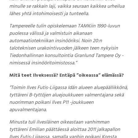
minulle se rakkain laji, vaikka seuraan kaikkea urheilua
lähes yhtä intohimoisesti ja tunteella.
Tampereelle tulin opiskelemaan TAMKiin 1990-luvun
puolessa välissä ja valmistuin aikanaan
automaatiotekniikan insinööriksi. Noin 20:n
taloteknisen urakointivuoden jälkeen teen nykyisin
Tiedonhallinnan konsultointia Granlund Tampere Oy -
nimisessä insinööritoimistossa.”
Mitä teet Ilveksessä? Entäpä ”oikeassa” elämässä?
”Toimin Ilves Futis-Liigassa Idän alueen aluepäällikkönä,
tyttäreni B-tyttöjen aluejoukkueen valmentajana sekä
nuorimman poikani Ilves P11 -joukkueen
apuvalmentajana.
Minusta tuli ilvesläinen oikeastaan vanhimman
tyttäreni Emilian päättäessä aloittaa 2011 jalkapallon
Ilves Futis-Liigassa, samalla vanhin poikani Konsta