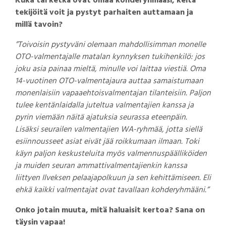
Kuka tai ketkä ovat omaa kohderyhmääsi, keitä
tekijöitä voit ja pystyt parhaiten auttamaan ja
millä tavoin?
”Toivoisin pystyväni olemaan mahdollisimman monelle
OTO-valmentajalle matalan kynnyksen tukihenkilö: jos
joku asia painaa mieltä, minulle voi laittaa viestiä. Oma
14-vuotinen OTO-valmentajaura auttaa samaistumaan
monenlaisiin vapaaehtoisvalmentajan tilanteisiin. Paljon
tulee kentänlaidalla juteltua valmentajien kanssa ja
pyrin viemään näitä ajatuksia seurassa eteenpäin.
Lisäksi seurailen valmentajien WA-ryhmää, jotta siellä
esiinnousseet asiat eivät jää roikkumaan ilmaan. Toki
käyn paljon keskusteluita myös valmennuspäälliköiden
ja muiden seuran ammattivalmentajienkin kanssa
liittyen Ilveksen pelaajapolkuun ja sen kehittämiseen. Eli
ehkä kaikki valmentajat ovat tavallaan kohderyhmääni.”
Onko jotain muuta, mitä haluaisit kertoa? Sana on
täysin vapaa!