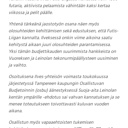
futaria, aktiivista pelaamista vähintään kaksi kertaa
viikossa ja pelit päälle.
Yhtenä tärkeänä jaostotyön osana näen myös
olosuhteiden kehittämisen sekä edustuksen, että Futis-
Liigan kannalta. Ilveksessä onkin viime aikoina saatu
kehitystä aikaan juuri olosuhteiden parantamisessa.
Yksi tämän budjettikauden suurimmista hankkeista on
Vuoreksen ja Leinolan tekonurmipäällysteen uusiminen
ja vaihto.
Osoituksena Ilves-yhteisön voimasta toukokuussa
järjestetyssä Tampereen kaupungin Osallistuvan
Budjetoinnin (osbu) äänestyksessä Suoja-aita Leinolan
kentän ympärille -ehdotus sai vahvan kannatuksen ja se
menee toteutukseen toivottavasti kuluvan vuoden
aikana.
Osallistun myös vapaaehtoisten tukemisen