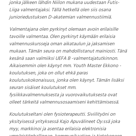
jonka jälkeen lähdin Niilon mukana uudestaan Futis-
Liiga valmentajaksi. Tällä hetkellä olen siis osana
junioriedustuksen D-akatemian valmennustiimiä.
Valmentajana olen pyrkinyt olemaan avoin erilaisille
tavoille valmentaa. Olen pyrkinyt käymään erilaisia
valmennuskursseja oman aikataulun ja jaksamisen
mukaan. Tämän seura on mahdollistanut mainiosti. Tänä
kesänä saan valmiiksi UEFA B -valmentajatutkinnon.
Aikaisemmin olen käynyt mm. Youth Master Ekkono -
koulutuksen, joka on ollut ehkä paras
koulutuskokonaisuus, jonka olen käynyt. Tämän lisäksi
seuran sisäiset koulutukset mm.
fysiikkavalmennuksesta ja vuorovaikutuksesta ovat
olleet tärkeitä valmennusosaamiseni kehittämisessä.
Koulutukseltani olen fysioterapeutti. Siviilityöni on
yksityisessä yrityksessä Kajo Apuvälineet Oy:ssä joka
myy, markkinoi ja asentaa erilaisia elektronisia