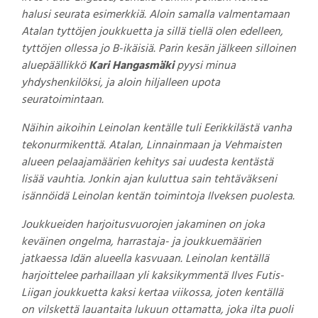
halusi seurata esimerkkiä. Aloin samalla valmentamaan
Atalan tyttöjen joukkuetta ja sillä tiellä olen edelleen,
tyttöjen ollessa jo B-ikäisiä. Parin kesän jälkeen silloinen
aluepäällikkö
Kari Hangasmäki
pyysi minua
yhdyshenkilöksi, ja aloin hiljalleen upota
seuratoimintaan.
Näihin aikoihin Leinolan kentälle tuli Eerikkilästä vanha
tekonurmikenttä. Atalan, Linnainmaan ja Vehmaisten
alueen pelaajamäärien kehitys sai uudesta kentästä
lisää vauhtia. Jonkin ajan kuluttua sain tehtäväkseni
isännöidä Leinolan kentän toimintoja Ilveksen puolesta.
Joukkueiden harjoitusvuorojen jakaminen on joka
keväinen ongelma, harrastaja- ja joukkuemäärien
jatkaessa Idän alueella kasvuaan. Leinolan kentällä
harjoittelee parhaillaan yli kaksikymmentä Ilves Futis-
Liigan joukkuetta kaksi kertaa viikossa, joten kentällä
on vilskettä lauantaita lukuun ottamatta, joka ilta puoli