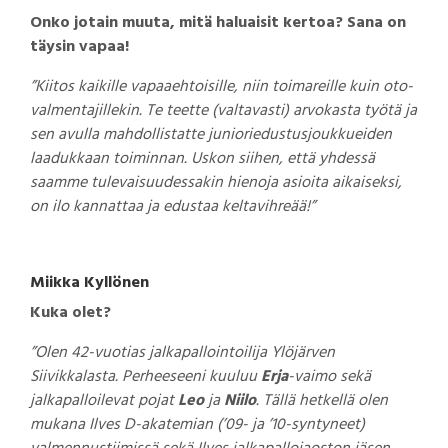
Onko jotain muuta, mitä haluaisit kertoa? Sana on
täysin vapaa!
”Kiitos kaikille vapaaehtoisille, niin toimareille kuin oto-
valmentajillekin. Te teette (valtavasti) arvokasta työtä ja
sen avulla mahdollistatte junioriedustusjoukkueiden
laadukkaan toiminnan. Uskon siihen, että yhdessä
saamme tulevaisuudessakin hienoja asioita aikaiseksi,
on ilo kannattaa ja edustaa keltavihreää!”
Miikka Kyllönen
Kuka olet?
”Olen 42-vuotias jalkapallointoilija Ylöjärven
Siivikkalasta. Perheeseeni kuuluu
Erja
-vaimo sekä
jalkapalloilevat pojat
Leo
ja
Niilo
. Tällä hetkellä olen
mukana Ilves D-akatemian (’09- ja ’10-syntyneet)