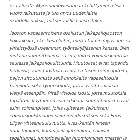
osa-alueita. Myös someviestinnän kehittyminen lisää
vuorovaikutusta ja tuo myös uudenlaisia
mahdollisuuksia, miksei välillä haasteitakin.
Jaoston vapaaehtoisena osallistun jalkapallojaoston
kokouksiin ja keskusteluihin, mutta toimin myös arjessa
yhteistyössä useamman työntekijäjäsenen kanssa. Olen
mukana suunnittelemassa sitä, miten voimme kehittää
seurassa jalkapallokulttuuria. Muutokset eivät tapahdu
hetkessä, vaan tarvitaan useita eri tason toimenpiteitä,
paljon sitoutumista sekä innokkaita vapaaehtoisia
toimijoita sekä työntekijöitä, jotta asioita saadaan
vietyä eteenpäin. Pitää visioida isosti, jotta muutoksia
tapahtuu. Käytännön esimerkkeinä suunnitelmista ovat
esim. toimenpiteet, joilla lujitetaan (aikuisten)
edustusjoukkueiden ja junioriedustuksen sekä Futis-
Liigan yhteenkuuluvuutta. Ilves-kentän ilmeen
uudistaminen, kummipelaajatoiminta, erilaiset
tapahtumat, junioripelaajien huomioiminen miesten ja