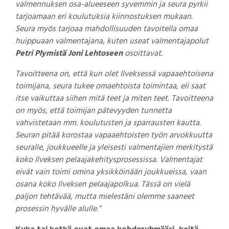
valmennuksen osa-alueeseen syvemmin ja seura pyrkii
tarjoamaan eri koulutuksia kiinnostuksen mukaan.
Seura myös tarjoaa mahdollisuuden tavoitella omaa
huippuaan valmentajana, kuten useat valmentajapolut
Petri Plymistä
Joni Lehtoseen
osoittavat.
Tavoitteena on, että kun olet Ilveksessä vapaaehtoisena
toimijana, seura tukee omaehtoista toimintaa, eli saat
itse vaikuttaa siihen mitä teet ja miten teet. Tavoitteena
on myös, että toimijan pätevyyden tunnetta
vahvistetaan mm. koulutusten ja sparrausten kautta.
Seuran pitää korostaa vapaaehtoisten työn arvokkuutta
seuralle, joukkueelle ja yleisesti valmentajien merkitystä
koko Ilveksen pelaajakehitysprosessissa. Valmentajat
eivät vain toimi omina yksikköinään joukkueissa, vaan
osana koko Ilveksen pelaajapolkua. Tässä on vielä
paljon tehtävää, mutta mielestäni olemme saaneet
prosessin hyvälle alulle.”