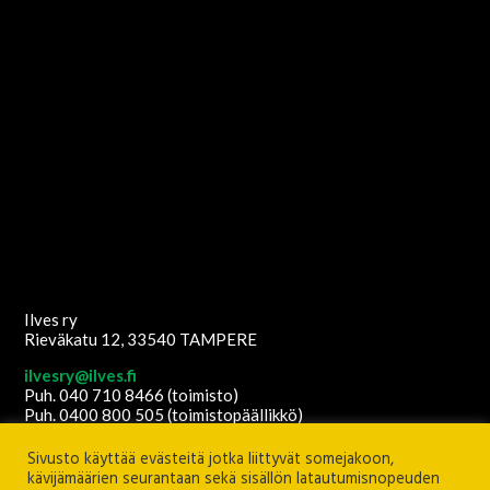
Ilves ry
Rieväkatu 12, 33540 TAMPERE
ilvesry@ilves.fi
Puh. 040 710 8466 (toimisto)
Puh. 0400 800 505 (toimistopäällikkö)
Copyright
2026
© Ilves ry. All Rights Reserved.
Sivusto käyttää evästeitä jotka liittyvät somejakoon,
Sisältöanti: Ilves ry
Ulkoasu ja etusivun grafiikat:
Juha Kurkikangas
kävijämäärien seurantaan sekä sisällön latautumisnopeuden