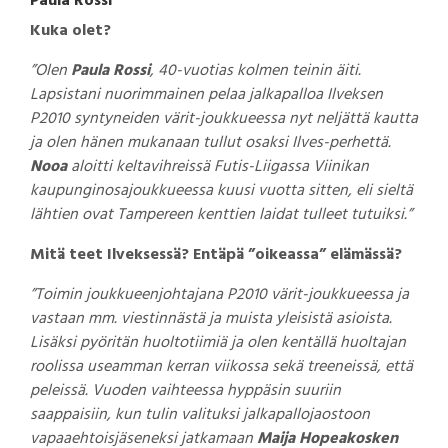
Paula Rossi
Kuka olet?
”Olen
Paula Rossi
, 40-vuotias kolmen teinin äiti.
Lapsistani nuorimmainen pelaa jalkapalloa Ilveksen
P2010 syntyneiden värit-joukkueessa nyt neljättä kautta
ja olen hänen mukanaan tullut osaksi Ilves-perhettä.
Nooa
aloitti keltavihreissä Futis-Liigassa Viinikan
kaupunginosajoukkueessa kuusi vuotta sitten, eli sieltä
lähtien ovat Tampereen kenttien laidat tulleet tutuiksi.”
Mitä teet Ilveksessä? Entäpä ”oikeassa” elämässä?
”Toimin joukkueenjohtajana P2010 värit-joukkueessa ja
vastaan mm. viestinnästä ja muista yleisistä asioista.
Lisäksi pyöritän huoltotiimiä ja olen kentällä huoltajan
roolissa useamman kerran viikossa sekä treeneissä, että
peleissä. Vuoden vaihteessa hyppäsin suuriin
saappaisiin, kun tulin valituksi jalkapallojaostoon
vapaaehtoisjäseneksi jatkamaan
Maija Hopeakosken