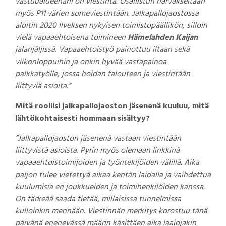
vastuualueenani on viestintä. Osallistun harvakseltaan
myös P11 värien someviestintään. Jalkapallojaostossa
aloitin 2020 Ilveksen nykyisen toimistopäällikön, silloin
vielä vapaaehtoisena toimineen
Hämelahden Kaijan
jalanjäljissä. Vapaaehtoistyö painottuu iltaan sekä
viikonloppuihin ja onkin hyvää vastapainoa
palkkatyölle, jossa hoidan talouteen ja viestintään
liittyviä asioita.”
Mitä rooliisi jalkapallojaoston jäsenenä kuuluu, mitä
lähtökohtaisesti hommaan sisältyy?
”Jalkapallojaoston jäsenenä vastaan viestintään
liittyvistä asioista. Pyrin myös olemaan linkkinä
vapaaehtoistoimijoiden ja työntekijöiden välillä. Aika
paljon tulee vietettyä aikaa kentän laidalla ja vaihdettua
kuulumisia eri joukkueiden ja toimihenkilöiden kanssa.
On tärkeää saada tietää, millaisissa tunnelmissa
kulloinkin mennään. Viestinnän merkitys korostuu tänä
päivänä enenevässä määrin käsittäen aika laajojakin