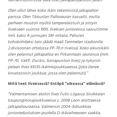
valmennustiimissä sekä Ilves jalkapallojaoston jäsen.
Olen ollut lähes koko ikäni tekemisissä jalkapallon
parissa. Olen Tikkurilan Palloseuran kasvatti, mutta
perheen muuton myötä tamperelaistuin ja siirryin
Ilvekseen vuonna 1995. Ilveksen junioreissa saavutimme
mm. kaksi A-junnujen SM-mitalia. Peliuran
kohokohdaksi taisi jäädä maali Tammelan stadionilla
2.divisoonan ottelussa PP-70:n riveissä. Koko aikuisikäni
olen pelannut jalkapalloa eri Pirkanmaan seuroissa (mm.
PP-70, VaKP, Duckis, Sorsapuiston Ilves) ja nykyisin
pelaan Ilves KKI35-ikämiesjoukkueessa (joka lienee
kovatasoisin joukkue, jossa olen pelannut!).”
Mitä teet Ilveksessä? Entäpä ”oikeassa” elämässä?
”Valmentamisen aloitin Ilves Futis-Liigassa Siivikkalan
kaupunginosajoukkueessa v. 2008 Leon aloittaessa
jalkapallouraansa. Valmensin 2004-ikäluokkaa
junioriedustuksen puolella D-ikävaiheeseen saakka,