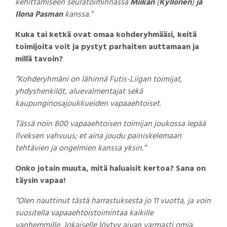
kehittämiseen seuratoiminnassa
Miikan
(
Kyllönen
)
ja
Ilona Pasman
kanssa.”
Kuka tai ketkä ovat omaa kohderyhmääsi, keitä
toimijoita voit ja pystyt parhaiten auttamaan ja
millä tavoin?
”Kohderyhmäni
on lähinnä Futis-Liigan toimijat,
yhdyshenkilöt, aluevalmentajat sekä
kaupunginosajoukkueiden vapaaehtoiset.
Tässä noin 800 vapaaehtoisen toimijan joukossa lepää
Ilveksen vahvuus; et aina joudu painiskelemaan
tehtävien ja ongelmien kanssa yksin.”
Onko jotain muuta, mitä haluaisit kertoa? Sana on
täysin vapaa!
”Olen nauttinut tästä harrastuksesta jo 11 vuotta, ja voin
suositella vapaaehtoistoimintaa kaikille
vanhemmille. Jokaiselle löytyy aivan varmasti omia