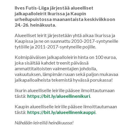
Ilves Futis-Liiga järjestää alueelliset
jalkapalloleirit Ikurissa ja Kaupin
urheilupuistossa maanantaista keskiviikkoon
24.-26. heinäkuuta.
Alueelliset leirit järjestetään yhtä aikaa Ikurissa ja
Kaupissa ja ne on suunnattu 2010-2017-syntyneille
tytöille ja 2011-2017-syntyneille pojille.
Kolmipäiväisen jalkapalloleirin hinta on 100 euroa,
joka sisältää kahdet treenit päivässä
ammattitaitoisten valmentajien johdolla,
vakuutuksen, lämpimän ruuan sekä paljon mukavaa
jalkapalloaiheista tekemistä hyvässä porukassa!
Ikurin alueelliselle leirille pääsee ilmoittautumaan
tästä:
https://bit.ly/alueellinenikuri
.
Kaupin alueelliselle leirille pääsee ilmoittautumaan
tästä:
https://bit.ly/alueellinenkauppi
.
Nähdään leireillä heinäkuussa!