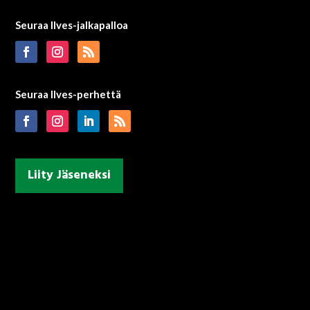
Seuraa Ilves-jalkapalloa
Seuraa Ilves-perhettä
Liity Jäseneksi