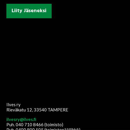
Liity Jäseneksi
Ilves ry
Rieväkatu 12, 33540 TAMPERE
ilvesry@ilves.fi
Puh. 040 710 8466 (toimisto)
Puh. 0400 800 505 (toimistopäällikkö)