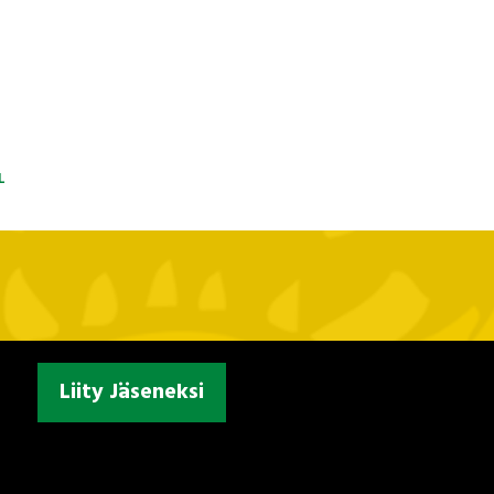
L
Liity Jäseneksi