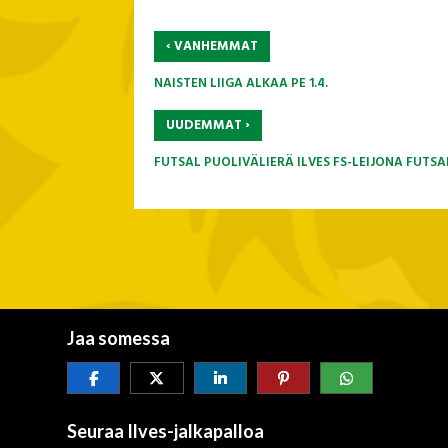
‹
VANHEMMAT
NAISTEN LIIGA ALKAA PE 1.4.
›
UUDEMMAT
FUTSAL PUOLIVÄLIERÄ ILVES FS-LEIJONA FUTSA
Jaa somessa
Seuraa Ilves-jalkapalloa