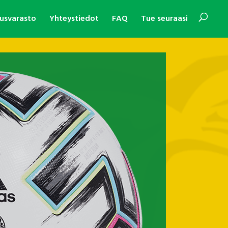
usvarasto
Yhteystiedot
FAQ
Tue seuraasi