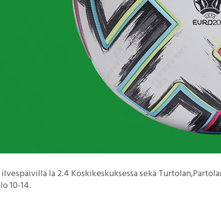
y ilvespäivillä la 2.4 Koskikeskuksessa sekä Turtolan,Partol
lo 10-14.