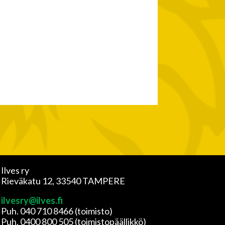
Ilves ry
Rieväkatu 12, 33540 TAMPERE
ilvesry@ilves.fi
Puh. 040 710 8466 (toimisto)
Puh. 0400 800 505 (toimistopäällikkö)