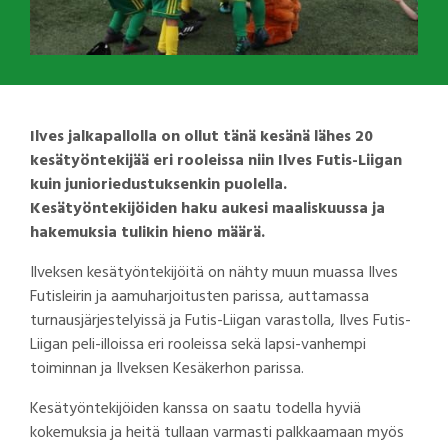
Ilves jalkapallolla on ollut tänä kesänä lähes 20
kesätyöntekijää eri rooleissa niin Ilves Futis-Liigan
kuin junioriedustuksenkin puolella.
Kesätyöntekijöiden haku aukesi maaliskuussa ja
hakemuksia tulikin hieno määrä.
Ilveksen kesätyöntekijöitä on nähty muun muassa Ilves
Futisleirin ja aamuharjoitusten parissa, auttamassa
turnausjärjestelyissä ja Futis-Liigan varastolla, Ilves Futis-
Liigan peli-illoissa eri rooleissa sekä lapsi-vanhempi
toiminnan ja Ilveksen Kesäkerhon parissa.
Kesätyöntekijöiden kanssa on saatu todella hyviä
kokemuksia ja heitä tullaan varmasti palkkaamaan myös