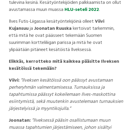
tulevina kesinä. Kesätyöntekijöiden palkkaamista on ollut
avustamassa muun muassa
HLU-seteli 2022
.
Ilves Futis-Liigassa kesätyöntekijöinä olleet
Viivi
Kujansuu
ja
Joonatan Ruuska
kertoivat tarkemmin,
että mitä he ovat päässeet tekemään Suomen
suurimman kortteliliigan parissa ja mitä he ovat
ylipäätään pitäneet kesätöistä Ilveksessä.
Elikkäs, kerrotteko mitä kaikkea pääsitte Ilveksen
kesätöissä tekemään?
Viivi:
”Ilveksen kesätöissä oon päässyt avustamaan
perheryhmän valmentamisessa. Turnauksissa ja
tapahtumissa päässyt kokeilemaan Ilves-maskottina
esiintymistä, sekä muutenkin avustelemaan turnauksien
järjestelyissä ja myyntikojulla.”
Joonatan:
”Ilveksessä pääsin osallistumaan muun
muassa tapahtumien järjestämiseen, johon sisältyi