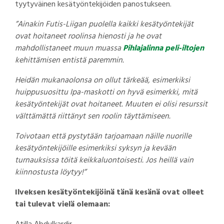
tyytyväinen kesätyöntekijöiden panostukseen.
”Ainakin Futis-Liigan puolella kaikki kesätyöntekijät
ovat hoitaneet roolinsa hienosti ja he ovat
mahdollistaneet muun muassa
Pihlajalinna peli-iltojen
kehittämisen entistä paremmin.
Heidän mukanaolonsa on ollut tärkeää, esimerkiksi
huippusuosittu Ipa-maskotti on hyvä esimerkki, mitä
kesätyöntekijät ovat hoitaneet. Muuten ei olisi resurssit
välttämättä riittänyt sen roolin täyttämiseen.
Toivotaan että pystytään tarjoamaan näille nuorille
kesätyöntekijöille esimerkiksi syksyn ja kevään
turnauksissa töitä keikkaluontoisesti. Jos heillä vain
kiinnostusta löytyy!”
Ilveksen kesätyöntekijöinä tänä kesänä ovat olleet
tai tulevat vielä olemaan: