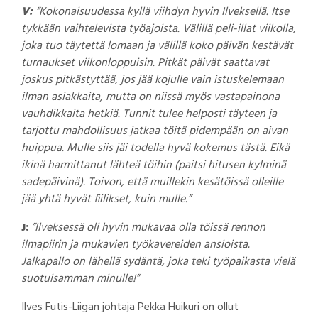
V:
”Kokonaisuudessa kyllä viihdyn hyvin Ilveksellä. Itse
tykkään vaihtelevista työajoista. Välillä peli-illat viikolla,
joka tuo täytettä lomaan ja välillä koko päivän kestävät
turnaukset viikonloppuisin. Pitkät päivät saattavat
joskus pitkästyttää, jos jää kojulle vain istuskelemaan
ilman asiakkaita, mutta on niissä myös vastapainona
vauhdikkaita hetkiä. Tunnit tulee helposti täyteen ja
tarjottu mahdollisuus jatkaa töitä pidempään on aivan
huippua. Mulle siis jäi todella hyvä kokemus tästä. Eikä
ikinä harmittanut lähteä töihin (paitsi hitusen kylminä
sadepäivinä). Toivon, että muillekin kesätöissä olleille
jää yhtä hyvät fiilikset, kuin mulle.”
J:
”Ilveksessä oli hyvin mukavaa olla töissä rennon
ilmapiirin ja mukavien työkavereiden ansioista.
Jalkapallo on lähellä sydäntä, joka teki työpaikasta vielä
suotuisamman minulle!”
Ilves Futis-Liigan johtaja Pekka Huikuri on ollut