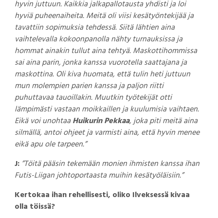
hyvin juttuun. Kaikkia jalkapallotausta yhdisti ja loi
hyviä puheenaiheita. Meitä oli viisi kesätyöntekijää ja
tavattiin sopimuksia tehdessä. Siitä lähtien aina
vaihtelevalla kokoonpanolla nähty turnauksissa ja
hommat ainakin tullut aina tehtyä. Maskottihommissa
sai aina parin, jonka kanssa vuorotella saattajana ja
maskottina. Oli kiva huomata, että tulin heti juttuun
mun molempien parien kanssa ja paljon riitti
puhuttavaa tauoillakin. Muutkin työtekijät otti
lämpimästi vastaan moikkaillen ja kuulumisia vaihtaen.
Eikä voi unohtaa
Huikurin Pekkaa
, joka piti meitä aina
silmällä, antoi ohjeet ja varmisti aina, että hyvin menee
eikä apu ole tarpeen.”
J:
”Töitä pääsin tekemään monien ihmisten kanssa ihan
Futis-Liigan johtoportaasta muihin kesätyöläisiin.”
Kertokaa ihan rehellisesti, oliko Ilveksessä kivaa
olla töissä?