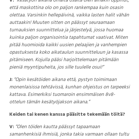
V:
”Kesätyön aikana omalta osalta olen ainakin oppinut,
että maskottina olo on paljon rankempaa kuin osasin
olettaa. Varsinkin hellepäivinä, vaikka lasten halit vähän
auttaakin! Muuten sitten on päässyt seuraamaan
turnauksien suunnittelua ja järjestelyä, jossa huomaa
kuinka paljon organisointia tapahtumat vaativat. Miten
pitää huomioida kaikki uusien pelaajien ja vanhempien
opastuksesta koko aikataulun suunnitteluun ja kasassa
pitämiseen. Kojulla pääsi harjoittelemaan pitämään
pieniä myyntipuheita, jos sille tuulelle osui!”
J:
”Opin kesätöiden aikana että, pystyn toimimaan
monenlaisissa tehtävissä, kunhan ohjeistus on tarpeeksi
kattava. Esimerkiksi tuomaroin ensimmäisen 8v8-
ottelun tämän kesätyöjakson aikana.”
Keiden tai kenen kanssa pääsitte tekemään töitä?
V:
”Olen töiden kautta päässyt tapaamaan
samanhenkisiä ihmisiä, jonka takia varmaan ollaan tultu