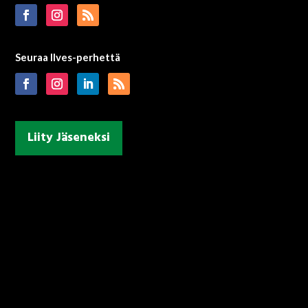
Seuraa Ilves-perhettä
Liity Jäseneksi