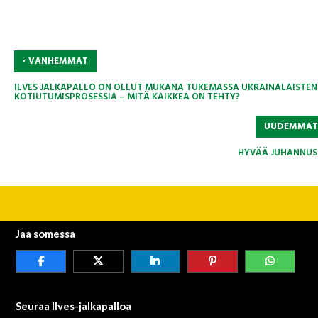
‹
VANHEMMAT
ILVES JALKAPALLO ON OLLUT MUKANA TUKEMASSA UKRAINALAISTEN
KOTIUTUMISPROSESSIA – MITÄ KAIKKEA ON TEHTY?
UUDEMMA
HYVÄÄ JUHANNUS
Jaa somessa
Seuraa Ilves-jalkapalloa