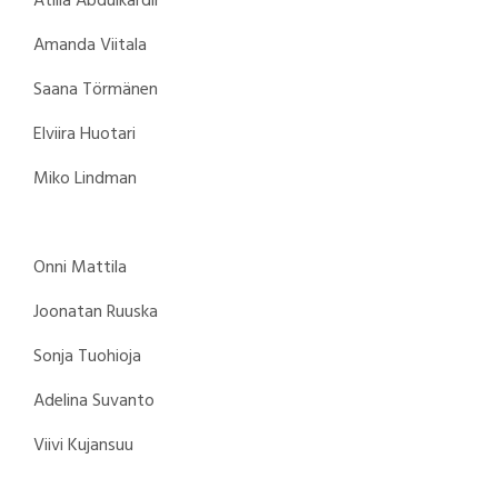
Atilla Abdulkardir
Amanda Viitala
Saana Törmänen
Elviira Huotari
Miko Lindman
Onni Mattila
Joonatan Ruuska
Sonja Tuohioja
Adelina Suvanto
Viivi Kujansuu