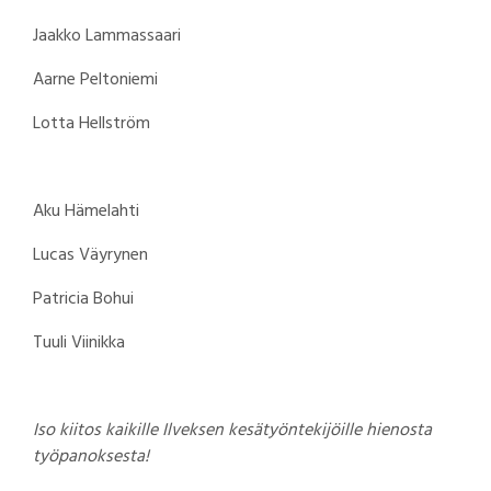
Jaakko Lammassaari
Aarne Peltoniemi
Lotta Hellström
Aku Hämelahti
Lucas Väyrynen
Patricia Bohui
Tuuli Viinikka
Iso kiitos kaikille Ilveksen kesätyöntekijöille hienosta
työpanoksesta!