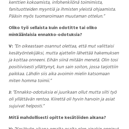
kenttien kokoamista, infohenkilönä toimimista,
fanituotteiden myyntiä ja ihmisten yleistä ohjaamista.
Pääsin myös tuomaroimaan muutaman ottelun.”
Oliko työ sellaista kuin odotitte tai oliko
minkäänlaisia ennakko-odotuksia?
V:
”En oikeastaan osannut olettaa, että mut valittaisi
kesätyöntekijäksi, mutta ajattelin lähettää hakemuksen
ja koittaa onneeni. Eihän siinä mitään menetä. Olin tosi
positiivisesti yllättynyt, kun sain soiton, jossa tarjottiin
paikkaa. Lähdin siis aika avoimin mielin katsomaan
miten homma toimii.”
J:
”Ennakko-odotuksia ei juurikaan ollut mutta silti työ
oli yllättävän rentoa. Kiirettä oli hyvin harvoin ja asiat
sujuivat helposti.”
Mitä mahdollisesti opitte kesätöiden aikana?