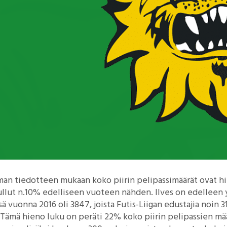
man tiedotteen mukaan koko piirin pelipassimäärät ovat h
tullut n.10% edelliseen vuoteen nähden. Ilves on edelleen y
sä vuonna 2016 oli 3847, joista Futis-Liigan edustajia noin 
 Tämä hieno luku on peräti 22% koko piirin pelipassien mää