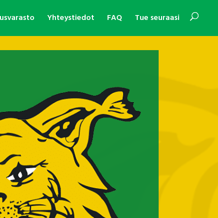
usvarasto
Yhteystiedot
FAQ
Tue seuraasi