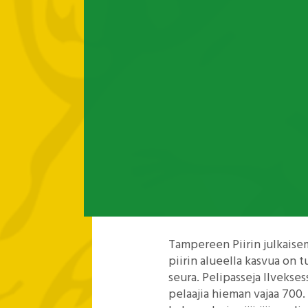
Tampereen Piirin julkaise
piirin alueella kasvua on 
seura. Pelipasseja Ilvekses
pelaajia hieman vajaa 700.