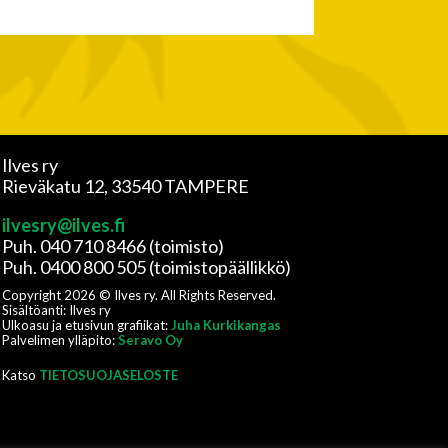
Ilves ry
Rieväkatu 12, 33540 TAMPERE
ilvesry@ilves.fi
Puh. 040 710 8466 (toimisto)
Puh. 0400 800 505 (toimistopäällikkö)
Copyright
2026
© Ilves ry. All Rights Reserved.
Sisältöanti: Ilves ry
Ulkoasu ja etusivun grafiikat:
Juha Kurkikangas
Palvelimen ylläpito:
Seravo Oy
Katso
TIETOSUOJASELOSTE