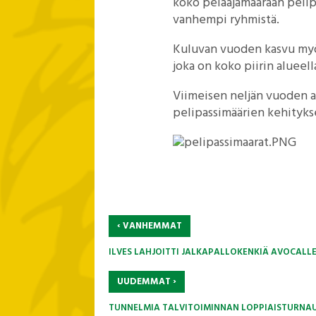
koko pelaajamäärään pelipas
vanhempi ryhmistä.
Kuluvan vuoden kasvu myös 
joka on koko piirin alueel
Viimeisen neljän vuoden aik
pelipassimäärien kehitykse
‹
VANHEMMAT
ILVES LAHJOITTI JALKAPALLOKENKIÄ AVOCALLE
›
UUDEMMAT
TUNNELMIA TALVITOIMINNAN LOPPIAISTURNA