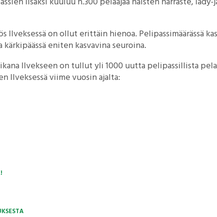
sien lisäksi kuuluu n.300 pelaajaa naisten harraste, lady-ja 
Ilveksessä on ollut erittäin hienoa. Pelipassimäärässä ka
la kärkipäässä eniten kasvavina seuroina.
ana Ilvekseen on tullut yli 1000 uutta pelipassillista pela
n Ilveksessä viime vuosin ajalta:
!
UKSESTA