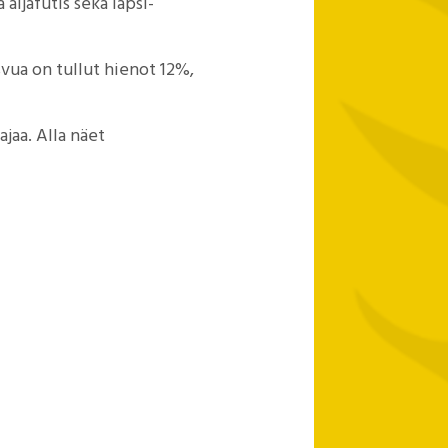
äijäfutis sekä lapsi-
svua on tullut hienot 12%,
ajaa. Alla näet