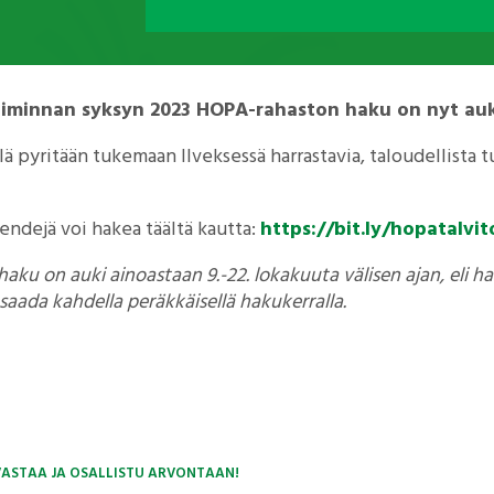
itoiminnan syksyn 2023 HOPA-rahaston haku on nyt auk
 pyritään tukemaan Ilveksessä harrastavia, taloudellista tu
ndejä voi hakea täältä kautta:
https://bit.ly/hopatalvi
aku on auki ainoastaan 9.-22. lokakuuta välisen ajan, eli h
saada kahdella peräkkäisellä hakukerralla.
 VASTAA JA OSALLISTU ARVONTAAN!