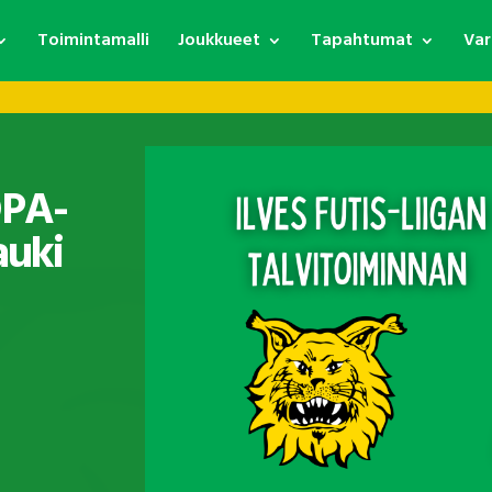
Toimintamalli
Joukkueet
Tapahtumat
Var
OPA-
auki