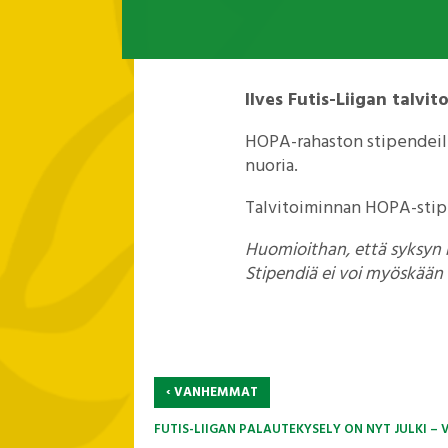
Ilves Futis-Liigan talv
HOPA-rahaston stipendeillä
nuoria.
Talvitoiminnan HOPA-stipe
Huomioithan, että syksyn h
Stipendiä ei voi myöskään 
‹
VANHEMMAT
FUTIS-LIIGAN PALAUTEKYSELY ON NYT JULKI –