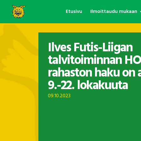
Etusivu
Ilmoittaudu mukaan
Ilves Futis-Liigan
talvitoiminnan H
rahaston haku on 
9.-22. lokakuuta
09.10.2023