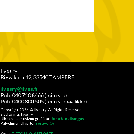
Ilves ry
Rieväkatu 12, 33540 TAMPERE
ilvesry@ilves.fi
Puh. 040 710 8466 (toimisto)
Puh. 0400 800 505 (toimistopäällikkö)
Copyright
2026
© Ilves ry. All Rights Reserved.
Sisältöanti: Ilves ry
Ulkoasu ja etusivun grafiikat:
Juha Kurkikangas
Palvelimen ylläpito:
Seravo Oy
Katso
TIETOSUOJASELOSTE