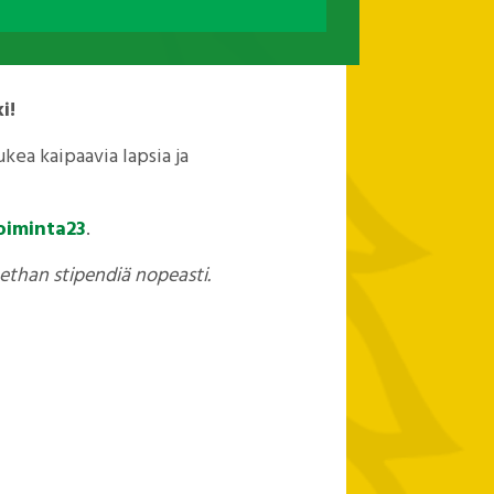
i!
kea kaipaavia lapsia ja
toiminta23
.
aethan stipendiä nopeasti.