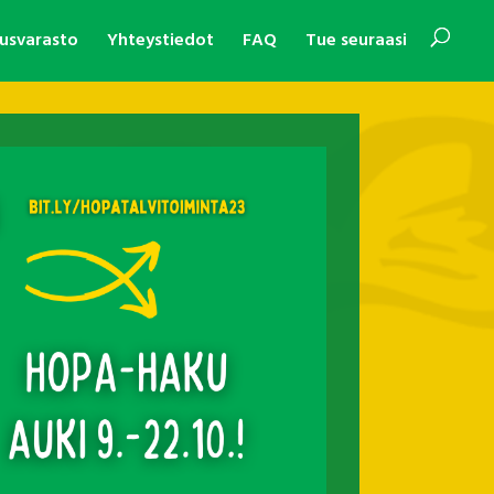
usvarasto
Yhteystiedot
FAQ
Tue seuraasi