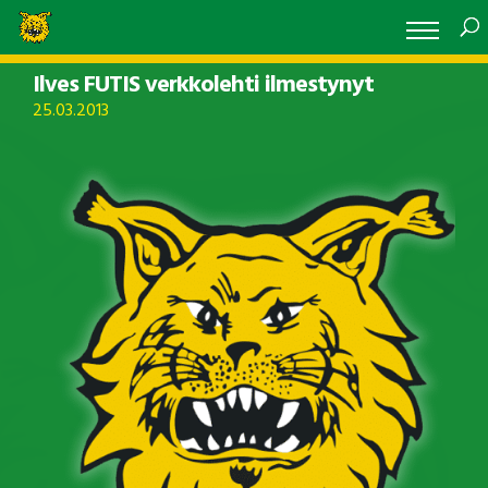
Ilves FUTIS verkkolehti ilmestynyt
25.03.2013