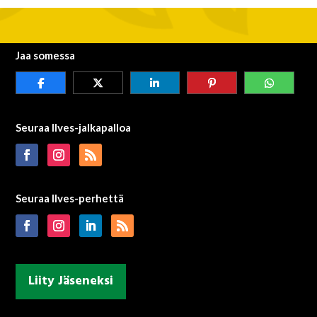
Jaa somessa
Seuraa Ilves-jalkapalloa
Seuraa Ilves-perhettä
Liity Jäseneksi