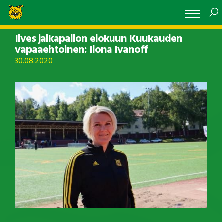
Ilves jalkapallon elokuun Kuukauden
vapaaehtoinen: Ilona Ivanoff
30.08.2020