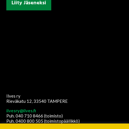
Liity Jäseneksi
Ilves ry
Rieväkatu 12, 33540 TAMPERE
ilvesry@ilves.fi
Puh. 040 710 8466 (toimisto)
Puh. 0400 800 505 (toimistopäällikkö)
Copyright
2026
© Ilves ry. All Rights Reserved.