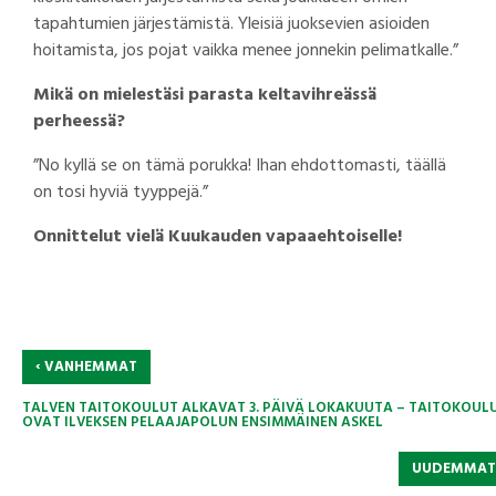
tapahtumien järjestämistä. Yleisiä juoksevien asioiden
hoitamista, jos pojat vaikka menee jonnekin pelimatkalle.”
Mikä on mielestäsi parasta keltavihreässä
perheessä?
”No kyllä se on tämä porukka! Ihan ehdottomasti, täällä
on tosi hyviä tyyppejä.”
Onnittelut vielä Kuukauden vapaaehtoiselle!
‹
VANHEMMAT
TALVEN TAITOKOULUT ALKAVAT 3. PÄIVÄ LOKAKUUTA – TAITOKOUL
OVAT ILVEKSEN PELAAJAPOLUN ENSIMMÄINEN ASKEL
UUDEMMA