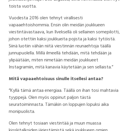
toista vuotta.
Vuodesta 2016 olen tehnyt virallisesti
vapaaehtoishommia. Ensin olin meidän joukkueen
viestintävastaava, kun Ilveksellä oli sellainen somepilotti,
johon otettiin kaksi joukkueita pojista ja kaksi tytöistä.
Siinä luotiin vähän niitä viestinnän reunaehtoja täällä
junnupuolella. Millä ilmeellä tehdään, mitä tehdään ja
ylipäätään, miten nimetään meidän joukkueet
Instagramiin, mitä kanavia käytetään ja sen sellaista.”
Mitä vapaaehtoisuus sinulle itsellesi antaa?
”Kyllä tämä antaa energiaa. Täällä on ihan tosi mahtavia
tyyppejä. Olen myös oppinut paljon tästä
seuratoiminnasta. Tämäkin on loppujen lopuksi aika
monipuolista.
Olen tehnyt tosiaan viestintää ja muun muassa
kioskitalkoiden järjestämistä sekä joukkueen omien