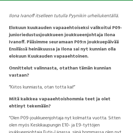
Ilona Ivanoff itselleen tutulla Pyynikin urheilukentällä.
Elokuun kuukauden vapaaehtoiseksi valikoitui P09-
junioriedustusjoukkueen joukkueenjohtaja Ilona
Ivanoff. Pääsimme seuramaan P09:n joukkuepäivää
Ensilässä heinäkuussa ja Ilona sai nyt kunnian olla
elokuun Kuukauden vapaaehtoinen.
Onnittelut valinnasta, otathan tämän kunnian
vastaan?
”Kiitos kunniasta, otan totta kai!”
Mitä kaikkea vapaaehtoishommia teet ja olet
ehtinyt tekemään?
”Olen P09-joukkueenjohtaja nyt kolmatta vuotta. Sitten
olen myös Keskikaupungin E10- ja E9-tyttöjen
joukkueenjohtaja Futis-Liigassa, siinä hommassa olen nyt