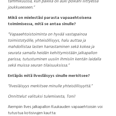
tammikuussa, kun paikka oli auki poikani liittyessä
joukkueeseen.”
Mikä on mielestäsi parasta vapaaehtoisena
toimimisessa, mitä se antaa sinulle?
”Vapaaehtoistoiminta on hyvää vastapainoa
toimistotyölle, yhteisöllisyys, halu auttaa ja
mahdollistaa lasten harrastaminen sekä kokea ja
seurata samalla heidän kehittymistään jalkapallon
parissa, tutustuminen uusiin ihmisiin kentän laidalla
sekä muissa seuran tilaisuuksissa.”
Entäpäs mitä ilvesläisyys sinulle merkitsee?
”Ilvesläisyys merkitsee minulle yhteisöllisyyttä.”
Onnittelut valituksi tulemisesta, Toni!
Aiempiin Ilves jalkapallon Kuukauden vapaaehtoisiin voi
tutustua kotisivujen kautta: