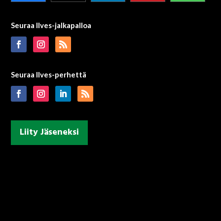
Seuraa Ilves-jalkapalloa
Seuraa Ilves-perhettä
Liity Jäseneksi