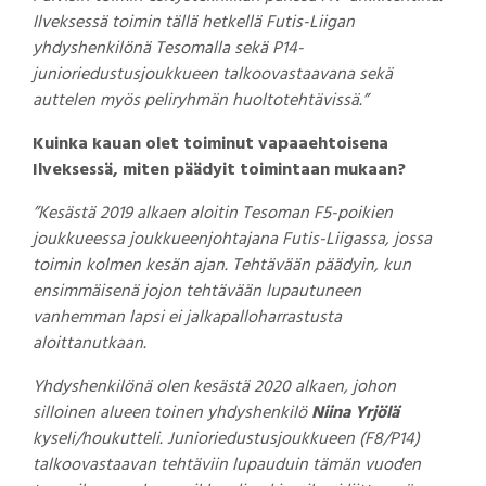
Ilveksessä toimin tällä hetkellä Futis-Liigan
yhdyshenkilönä Tesomalla sekä P14-
junioriedustusjoukkueen talkoovastaavana sekä
auttelen myös peliryhmän huoltotehtävissä.”
Kuinka kauan olet toiminut vapaaehtoisena
Ilveksessä, miten päädyit toimintaan mukaan?
”Kesästä 2019 alkaen aloitin Tesoman F5-poikien
joukkueessa joukkueenjohtajana Futis-Liigassa, jossa
toimin kolmen kesän ajan. Tehtävään päädyin, kun
ensimmäisenä jojon tehtävään lupautuneen
vanhemman lapsi ei jalkapalloharrastusta
aloittanutkaan.
Yhdyshenkilönä olen kesästä 2020 alkaen, johon
silloinen alueen toinen yhdyshenkilö
Niina Yrjölä
kyseli/houkutteli. Junioriedustusjoukkueen (F8/P14)
talkoovastaavan tehtäviin lupauduin tämän vuoden