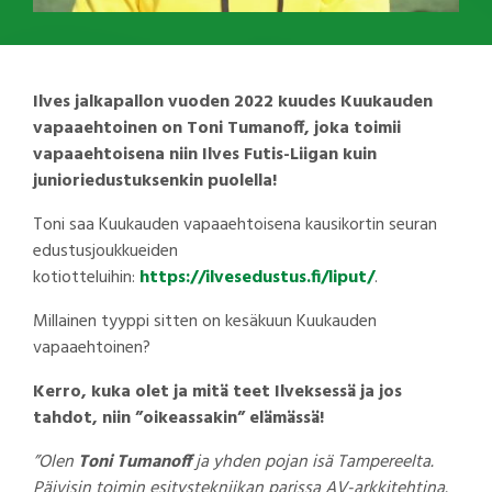
Ilves jalkapallon vuoden 2022 kuudes Kuukauden
vapaaehtoinen on Toni Tumanoff, joka toimii
vapaaehtoisena niin Ilves Futis-Liigan kuin
junioriedustuksenkin puolella!
Toni saa Kuukauden vapaaehtoisena kausikortin seuran
edustusjoukkueiden
kotiotteluihin:
https://ilvesedustus.fi/liput/
.
Millainen tyyppi sitten on kesäkuun Kuukauden
vapaaehtoinen?
Kerro, kuka olet ja mitä teet Ilveksessä ja jos
tahdot, niin ”oikeassakin” elämässä!
”Olen
Toni Tumanoff
ja yhden pojan isä Tampereelta.
Päivisin toimin esitystekniikan parissa AV-arkkitehtina.